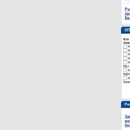
Ру
пр
Бе
ОП
Кто
пов
Н
Н
Н
Н
Н
Мут
Н
Кайт
Н
Кази
Ре
За
ме
бе