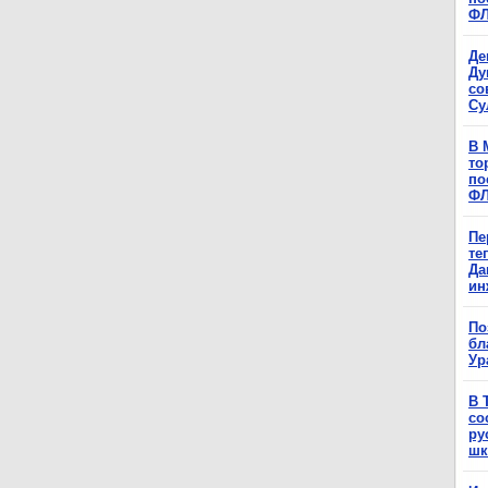
Ф
Де
Ду
со
Су
В 
то
по
Ф
Пе
те
Да
ин
По
бл
Ур
В 
со
ру
шк