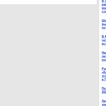
В 
ра
ма
ст
Ша
вы
по
В 
че
ис
На
ле
по
Ре
«К
ус
в 
По
20
Ав
ун