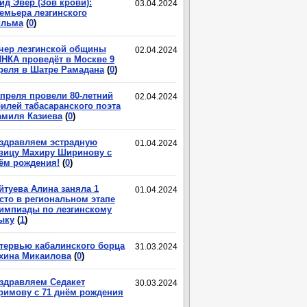
ид Эвер (Зов крови):
03.04.2024
емьера лезгинского
льма
(
0
)
чер лезгинской общины
02.04.2024
НКА проведёт в Москве 9
реля в Шатре Рамадана
(
0
)
апреля провели 80-летний
02.04.2024
илей табасаранского поэта
миля Казиева
(
0
)
здравляем эстрадную
01.04.2024
вицу Махиру Ширинову с
ём рождения!
(
0
)
йтуева Алина заняла 1
01.04.2024
сто в региональном этапе
импиады по лезгинскому
ыку
(
1
)
тервью кабалинского борца
31.03.2024
хина Микаилова
(
0
)
здравляем Седакет
30.03.2024
римову с 71 днём рождения