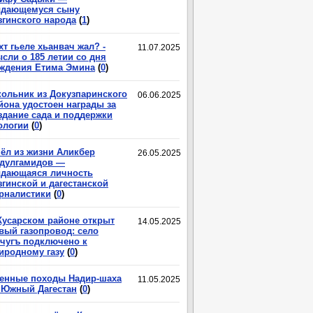
дающемуся сыну
згинского народа
(
1
)
хт гьеле хьанвач жал? -
11.07.2025
сли о 185 летии со дня
ждения Етима Эмина
(
0
)
ольник из Докузпаринского
06.06.2025
йона удостоен награды за
здание сада и поддержки
ологии
(
0
)
ёл из жизни Аликбер
26.05.2025
дулгамидов —
дающаяся личность
згинской и дагестанской
рналистики
(
0
)
Кусарском районе открыт
14.05.2025
вый газопровод: село
чугъ подключено к
иродному газу
(
0
)
енные походы Надир-шаха
11.05.2025
 Южный Дагестан
(
0
)