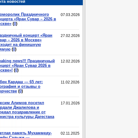
нта новостей
оморолик Праздничного
07.03.2026
нцерта «Яран Сувар – 2026 в
скве»
(
0
)
аздничный концерт «Яран
27.02.2026
вар – 2026 в Москве»
ходит на финишную
ямую
(
0
)
eaking news!!! Праздничный
12.02.2026
нцерт «Яран Сувар 2026 в
скве»!
(
0
)
бен Кардаш — 65 лет:
11.02.2026
ография и отзывы о
орчестве
(
0
)
ксим Алимов посетил
17.01.2026
рдали Джалилова и
редал поздравление от
нистра культуры Дагестана
етлая память Мухаммеду-
02.11.2025
ифу Садыки —