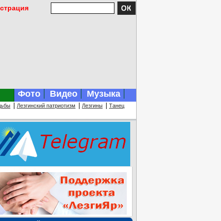
истрация
Фото
Видео
Музыка
|
|
|
дьбы
Лезгинский патриотизм
Лезгины
Танец