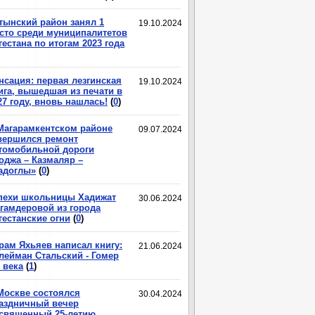
тынский район занял 1
19.10.2024
сто среди муниципалитетов
гестана по итогам 2023 года
нсация: первая лезгинская
19.10.2024
ига, вышедшая из печати в
27 году, вновь нашлась!
(
0
)
Магарамкентском районе
09.07.2024
вершился ремонт
томобильной дороги
оджа – Казмаляр –
адоглы»
(
0
)
пехи школьницы Хадижат
30.06.2024
гамдеровой из города
гестанские огни
(
0
)
рам Яхьяев написал книгу:
21.06.2024
лейман Стальский - Гомер
 века
(
1
)
Москве состоялся
30.04.2024
аздничный вечер
священный 25-летию