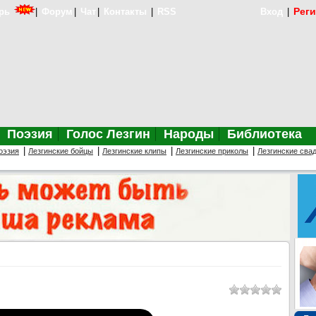
Рег
рь
|
Форум
|
Чат
|
Контакты
|
RSS
Вход
|
Поэзия
Голос Лезгин
Народы
Библиотека
|
|
|
|
оэзия
Лезгинские бойцы
Лезгинские клипы
Лезгинские приколы
Лезгинские сва