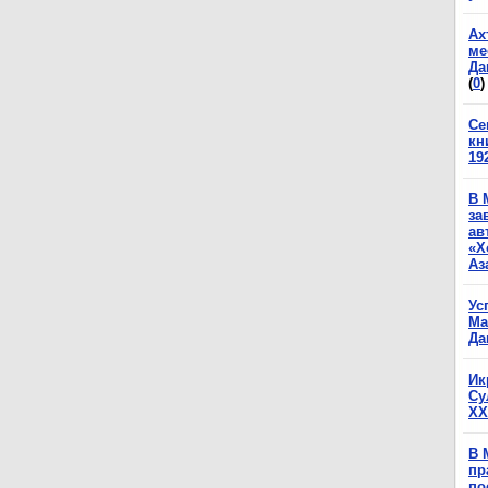
Ах
ме
Да
(
0
)
Се
кн
19
В 
за
ав
«Х
Аз
Ус
Ма
Да
Ик
Су
XX
В 
пр
по