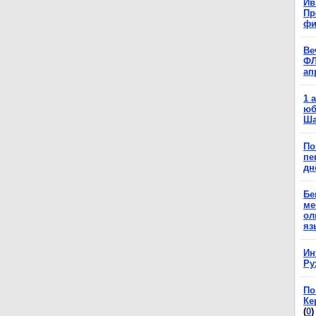
Ив
Пр
фи
Ве
ФЛ
ап
1 
юб
Ша
По
пе
дн
Бе
ме
ол
яз
Ин
Ру
По
Ке
(
0
)