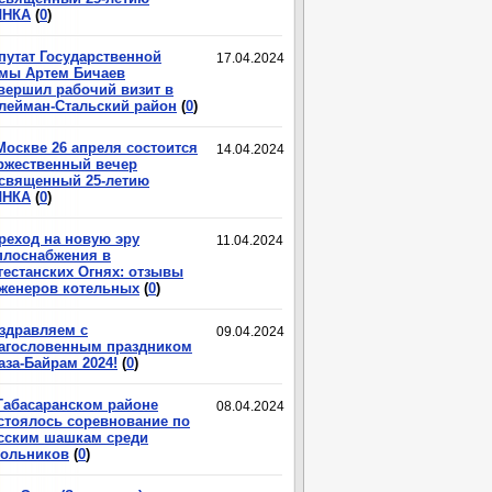
ЛНКА
(
0
)
путат Государственной
17.04.2024
мы Артем Бичаев
вершил рабочий визит в
лейман-Стальский район
(
0
)
Москве 26 апреля состоится
14.04.2024
ржественный вечер
священный 25-летию
ЛНКА
(
0
)
реход на новую эру
11.04.2024
плоснабжения в
гестанских Огнях: отзывы
женеров котельных
(
0
)
здравляем с
09.04.2024
агословенным праздником
аза-Байрам 2024!
(
0
)
Табасаранском районе
08.04.2024
стоялось соревнование по
сским шашкам среди
ольников
(
0
)