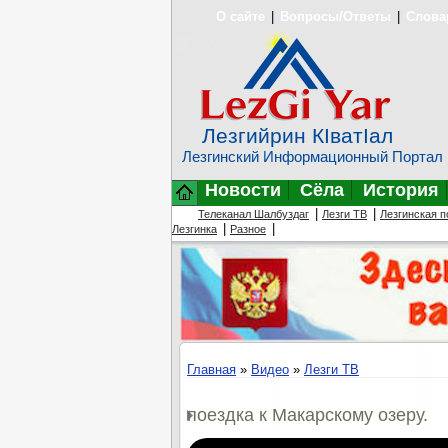
О сайте
|
Вопросы/Ответы
|
Слова
Лезгийрин КIватIал
Лезгинский Информационный Портал
Новости
Сёла
История
|
|
Телеканал Шалбуздаг
Лезги ТВ
Лезгинская п
|
|
Лезгинка
Разное
Главная
»
Видео
»
Лезги ТВ
поездка к Макарскому озеру.