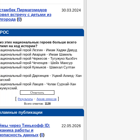
стамбек Пирмагомедов
30.03.2024
овел встречу с детьми из
лгорода
(
0
)
РОС
 из этих национальных героев больше всего
лиял на ход истории?
ациональный герой Лезгин - Имам Хаджи Давуд
ациональный герой Аварцев - Имам Шамиль
ациональный герой Черкесов - Тугужуко Кызбэч
ациональный герой Чеченцев - Шейх Мансур
ациональный герой Кумыков - Шамхал Султан
ациональный герой Даргинцев - Уцмий Ахмед -Хан
агский
ациональный герой Лакцев - Чолак Сурхай-Хан
кумухский.
[
·
]
Результаты
Архив опросов
Всего ответов:
1128
кламные публикации
ймы через Тинькофф ID:
22.05.2026
ханика работы и
зопасность данных
(
0
)