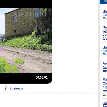
Ле
Пр
ко
Мо
Пр
Су
вы
пр
Br
ко
Мо
Ар
би
тв
00:03:01
Ма
Ме
пе
Слезинка
ми
(
0
)
Св
Ар