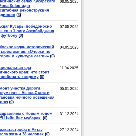
лезгинских сёлах Кусарского
08.05.2025
йона КцIар идёт
сштабная реконструкция
адионов
(
3
)
хдаг Кусары победоносно
07.05.2025
шел в 1 лигу Азербайджана
 футболу
(
0
)
Москве издан исторический
04.05.2025
тырёхтомник: «Очерки по
тории и культуре лезгин»
(
0
)
циональная еда
11.04.2025
згинского края: что стоит
пробовать каждому
(
0
)
монт участка дороги
05.01.2025
асумкент – Ашага-Стал» и
тановка ночного освещения
Гогаз
(
0
)
здравляем с Новым годом
31.12.2024
25 Цийи йис мубарак!
(
0
)
иакатастрофа в Актау
27.12.2024
есла жизни 38 человек
(
0
)