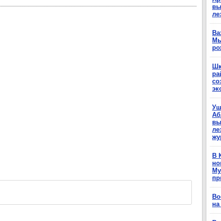
вы
ле
Ва
Мы
ро
Шк
ра
со
эк
Уш
Аб
вы
ле
жу
В 
но
Му
пр
Во
на