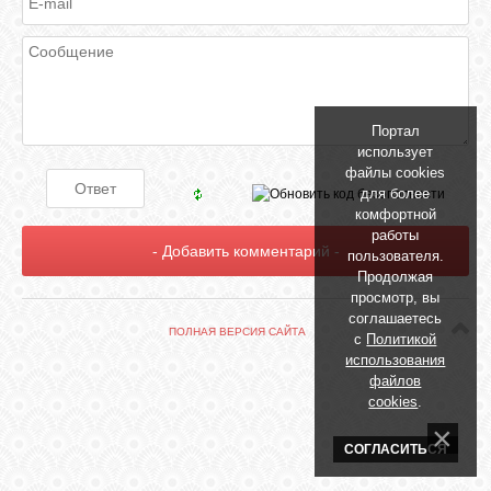
БИБЛИОТЕКА
ФОРУМ
Портал
ГОСТЕВАЯ
использует
файлы cookies
для более
О САЙТЕ
комфортной
работы
пользователя.
Продолжая
ФОТО
просмотр, вы
соглашаетесь
ПОЛНАЯ ВЕРСИЯ САЙТА
с
Политикой
ВИДЕО
использования
файлов
cookies
.
МУЗЫКА
СОГЛАСИТЬСЯ
САЙТЫ