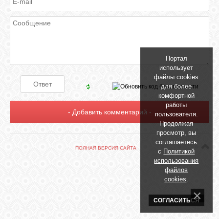
БИБЛИОТЕКА
ФОРУМ
Портал
ГОСТЕВАЯ
использует
файлы cookies
для более
О САЙТЕ
комфортной
работы
пользователя.
Продолжая
ФОТО
просмотр, вы
соглашаетесь
ПОЛНАЯ ВЕРСИЯ САЙТА
с
Политикой
ВИДЕО
использования
файлов
cookies
.
МУЗЫКА
СОГЛАСИТЬСЯ
САЙТЫ