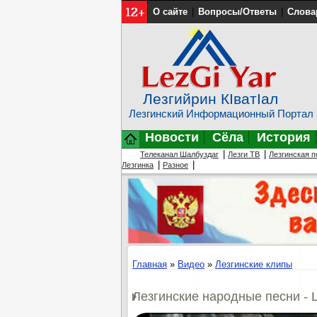
О сайте
|
Вопросы/Ответы
|
Слова
Лезгийрин КIватIал
Лезгинский Информационный Портал
Новости
Сёла
История
|
|
Телеканал Шалбуздаг
Лезги ТВ
Лезгинская п
|
|
Лезгинка
Разное
Главная
»
Видео
»
Лезгинские клипы
Лезгинские народные песни - L