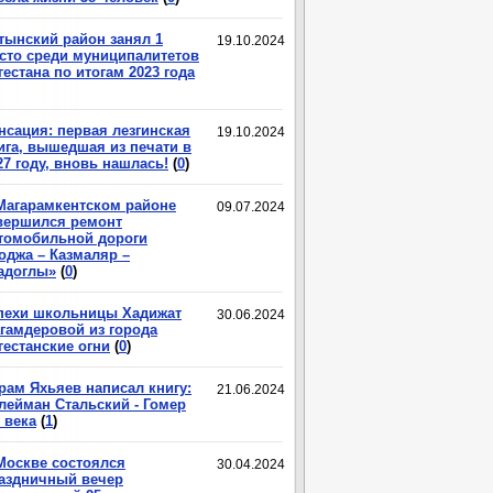
тынский район занял 1
19.10.2024
сто среди муниципалитетов
гестана по итогам 2023 года
нсация: первая лезгинская
19.10.2024
ига, вышедшая из печати в
27 году, вновь нашлась!
(
0
)
Магарамкентском районе
09.07.2024
вершился ремонт
томобильной дороги
оджа – Казмаляр –
адоглы»
(
0
)
пехи школьницы Хадижат
30.06.2024
гамдеровой из города
гестанские огни
(
0
)
рам Яхьяев написал книгу:
21.06.2024
лейман Стальский - Гомер
 века
(
1
)
Москве состоялся
30.04.2024
аздничный вечер