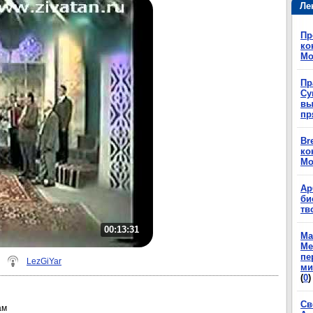
Ле
Пр
ко
Мо
Пр
Су
вы
пр
Br
ко
Мо
Ар
би
тв
00:13:31
Ма
Ме
пе
LezGiYar
ми
(
0
)
Св
ам