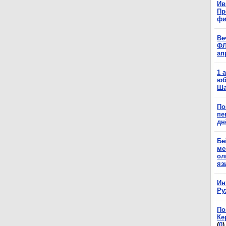
Ив
Пр
фи
Ве
ФЛ
ап
1 
юб
Ша
По
пе
дн
Бе
ме
ол
яз
Ин
Ру
По
Ке
(
0
)