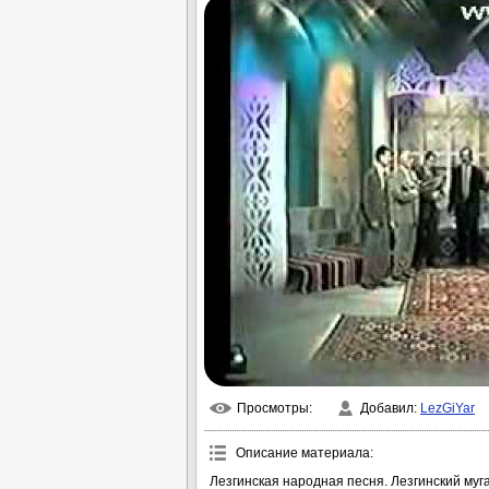
Просмотры
:
Добавил
:
LezGiYar
Описание материала
:
Лезгинская народная песня. Лезгинский муг