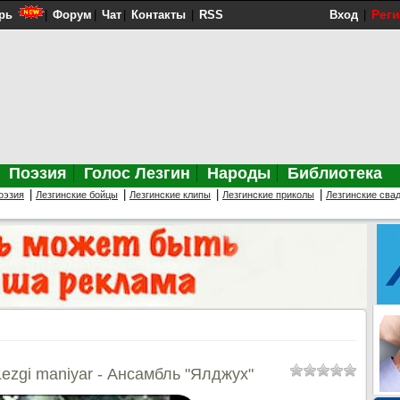
Рег
рь
|
Форум
|
Чат
|
Контакты
|
RSS
Вход
|
Поэзия
Голос Лезгин
Народы
Библиотека
|
|
|
|
оэзия
Лезгинские бойцы
Лезгинские клипы
Лезгинские приколы
Лезгинские сва
ezgi maniyar - Ансамбль "Ялджух"