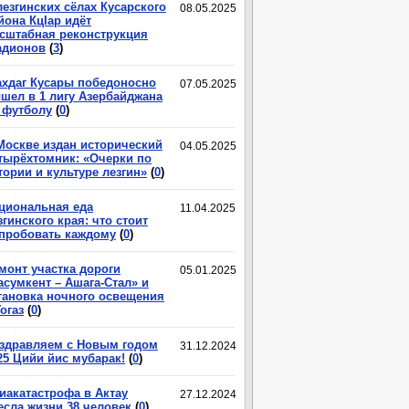
лезгинских сёлах Кусарского
08.05.2025
йона КцIар идёт
сштабная реконструкция
адионов
(
3
)
хдаг Кусары победоносно
07.05.2025
шел в 1 лигу Азербайджана
 футболу
(
0
)
Москве издан исторический
04.05.2025
тырёхтомник: «Очерки по
тории и культуре лезгин»
(
0
)
циональная еда
11.04.2025
згинского края: что стоит
пробовать каждому
(
0
)
монт участка дороги
05.01.2025
асумкент – Ашага-Стал» и
тановка ночного освещения
Гогаз
(
0
)
здравляем с Новым годом
31.12.2024
25 Цийи йис мубарак!
(
0
)
иакатастрофа в Актау
27.12.2024
есла жизни 38 человек
(
0
)