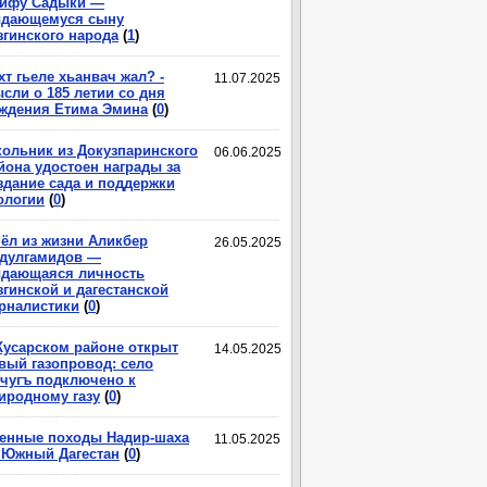
ифу Садыки —
дающемуся сыну
згинского народа
(
1
)
хт гьеле хьанвач жал? -
11.07.2025
сли о 185 летии со дня
ждения Етима Эмина
(
0
)
ольник из Докузпаринского
06.06.2025
йона удостоен награды за
здание сада и поддержки
ологии
(
0
)
ёл из жизни Аликбер
26.05.2025
дулгамидов —
дающаяся личность
згинской и дагестанской
рналистики
(
0
)
Кусарском районе открыт
14.05.2025
вый газопровод: село
чугъ подключено к
иродному газу
(
0
)
енные походы Надир-шаха
11.05.2025
 Южный Дагестан
(
0
)