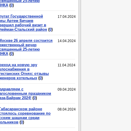
священный 25-летию
ЛНКА
(
0
)
путат Государственной
17.04.2024
мы Артем Бичаев
вершил рабочий визит в
лейман-Стальский район
(
0
)
Москве 26 апреля состоится
14.04.2024
ржественный вечер
священный 25-летию
ЛНКА
(
0
)
реход на новую эру
11.04.2024
плоснабжения в
гестанских Огнях: отзывы
женеров котельных
(
0
)
здравляем с
09.04.2024
агословенным праздником
аза-Байрам 2024!
(
0
)
Табасаранском районе
08.04.2024
стоялось соревнование по
сским шашкам среди
ольников
(
0
)