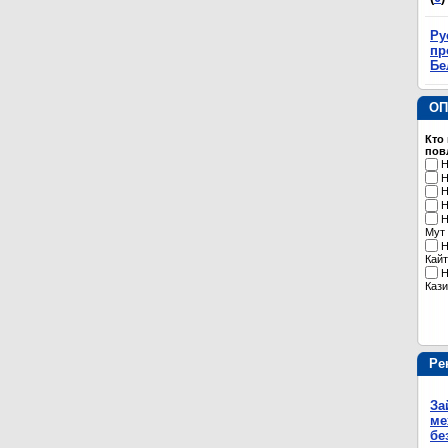
Ру
пр
Бе
ОП
Кто
пов
Н
Н
Н
Н
Н
Мут
Н
Кайт
Н
Кази
Ре
За
ме
бе