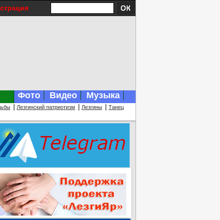
истрация
Фото
Видео
Музыка
|
|
|
дьбы
Лезгинский патриотизм
Лезгины
Танец