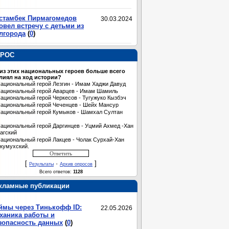
стамбек Пирмагомедов
30.03.2024
овел встречу с детьми из
лгорода
(
0
)
РОС
 из этих национальных героев больше всего
лиял на ход истории?
ациональный герой Лезгин - Имам Хаджи Давуд
ациональный герой Аварцев - Имам Шамиль
ациональный герой Черкесов - Тугужуко Кызбэч
ациональный герой Чеченцев - Шейх Мансур
ациональный герой Кумыков - Шамхал Султан
ациональный герой Даргинцев - Уцмий Ахмед -Хан
агский
ациональный герой Лакцев - Чолак Сурхай-Хан
кумухский.
[
·
]
Результаты
Архив опросов
Всего ответов:
1128
кламные публикации
ймы через Тинькофф ID:
22.05.2026
ханика работы и
зопасность данных
(
0
)