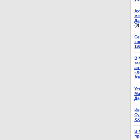
Ах
ме
Да
(
0
)
Се
кн
19
В 
за
ав
«Х
Аз
Ус
Ма
Да
Ик
Су
XX
В 
пр