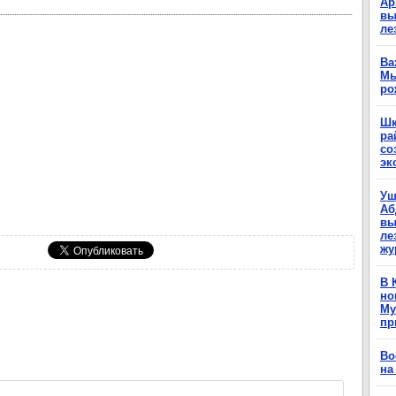
Ар
вы
ле
Ва
Мы
ро
Шк
ра
со
эк
Уш
Аб
вы
ле
жу
В 
но
Му
пр
Во
на