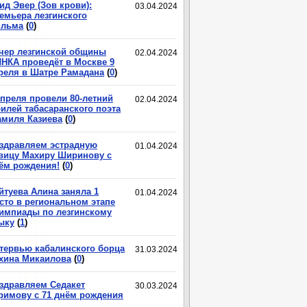
ид Эвер (Зов крови):
03.04.2024
емьера лезгинского
льма
(
0
)
чер лезгинской общины
02.04.2024
НКА проведёт в Москве 9
реля в Шатре Рамадана
(
0
)
апреля провели 80-летний
02.04.2024
илей табасаранского поэта
миля Казиева
(
0
)
здравляем эстрадную
01.04.2024
вицу Махиру Ширинову с
ём рождения!
(
0
)
йтуева Алина заняла 1
01.04.2024
сто в региональном этапе
импиады по лезгинскому
ыку
(
1
)
тервью кабалинского борца
31.03.2024
хина Микаилова
(
0
)
здравляем Седакет
30.03.2024
римову с 71 днём рождения