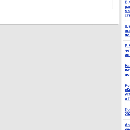
В 
ра
ма
ст
Ша
вы
по
В 
че
ис
На
ле
по
Ре
«К
ус
в 
По
20
Ав
ун