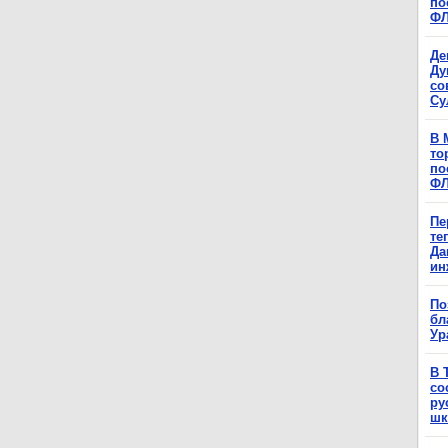
по
Ф
Де
Ду
со
Су
В 
то
по
Ф
Пе
те
Да
ин
По
бл
Ур
В 
со
ру
шк