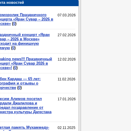
нта новостей
оморолик Праздничного
07.03.2026
нцерта «Яран Сувар – 2026 в
скве»
(
0
)
аздничный концерт «Яран
27.02.2026
вар – 2026 в Москве»
ходит на финишную
ямую
(
0
)
eaking news!!! Праздничный
12.02.2026
нцерт «Яран Сувар 2026 в
скве»!
(
0
)
бен Кардаш — 65 лет:
11.02.2026
ография и отзывы о
орчестве
(
0
)
ксим Алимов посетил
17.01.2026
рдали Джалилова и
редал поздравление от
нистра культуры Дагестана
етлая память Мухаммеду-
02.11.2025