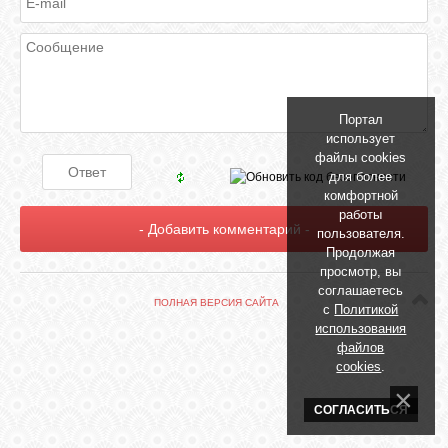
БИБЛИОТЕКА
ФОРУМ
Портал
ГОСТЕВАЯ
использует
файлы cookies
для более
О САЙТЕ
комфортной
работы
пользователя.
Продолжая
ФОТО
просмотр, вы
соглашаетесь
ПОЛНАЯ ВЕРСИЯ САЙТА
с
Политикой
ВИДЕО
использования
файлов
cookies
.
МУЗЫКА
СОГЛАСИТЬСЯ
САЙТЫ