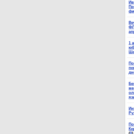
Ив
Пр
фи
Ве
ФЛ
ап
1 
юб
Ша
По
пе
дн
Бе
ме
ол
яз
Ин
Ру
По
Ке
(
0
)