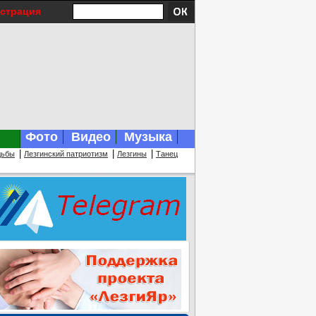
истрация
Фото
Видео
Музыка
|
|
|
дьбы
Лезгинский патриотизм
Лезгины
Танец