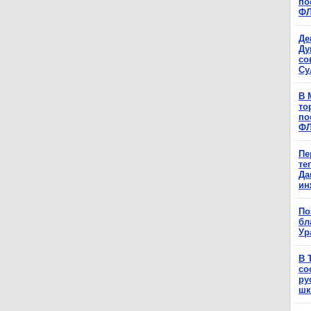
по
Ф
Де
Ду
со
Су
В 
то
по
Ф
Пе
те
Да
ин
По
бл
Ур
В 
со
ру
шк