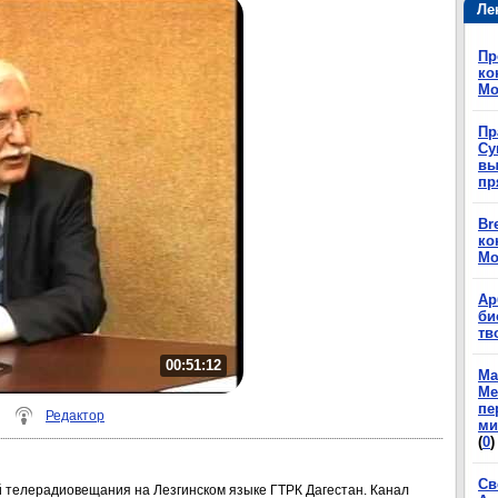
Ле
Пр
ко
Мо
Пр
Су
вы
пр
Br
ко
Мо
Ар
би
тв
00:51:12
Ма
Ме
пе
Редактор
ми
(
0
)
Св
телерадиовещания на Лезгинском языке ГТРК Дагестан. Канал