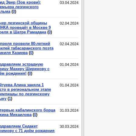
ид Эвер (Зов крови):
03.04.2024
емьера лезгинского
льма
(
0
)
чер лезгинской общины
02.04.2024
НКА проведёт в Москве 9
реля в Шатре Рамадана
(
0
)
апреля провели 80-летний
02.04.2024
илей табасаранского поэта
миля Казиева
(
0
)
здравляем эстрадную
01.04.2024
вицу Махиру Ширинову с
ём рождения!
(
0
)
йтуева Алина заняла 1
01.04.2024
сто в региональном этапе
импиады по лезгинскому
ыку
(
1
)
тервью кабалинского борца
31.03.2024
хина Микаилова
(
0
)
здравляем Седакет
30.03.2024
римову с 71 днём рождения