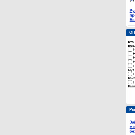
Ру
пр
Бе
ОП
Кто
пов
Н
Н
Н
Н
Н
Мут
Н
Кайт
Н
Кази
Ре
За
ме
бе