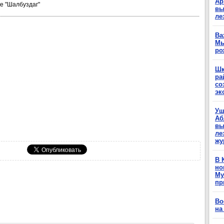
Ар
е "Шалбуздаг"
вы
ле
Ва
Мы
ро
Шк
ра
со
эк
Уш
Аб
вы
ле
жу
В 
но
Му
пр
Во
на