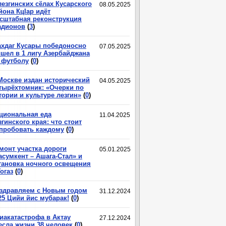
лезгинских сёлах Кусарского
08.05.2025
йона КцIар идёт
сштабная реконструкция
адионов
(
3
)
хдаг Кусары победоносно
07.05.2025
шел в 1 лигу Азербайджана
 футболу
(
0
)
Москве издан исторический
04.05.2025
тырёхтомник: «Очерки по
тории и культуре лезгин»
(
0
)
циональная еда
11.04.2025
згинского края: что стоит
пробовать каждому
(
0
)
монт участка дороги
05.01.2025
асумкент – Ашага-Стал» и
тановка ночного освещения
Гогаз
(
0
)
здравляем с Новым годом
31.12.2024
25 Цийи йис мубарак!
(
0
)
иакатастрофа в Актау
27.12.2024
есла жизни 38 человек
(
0
)