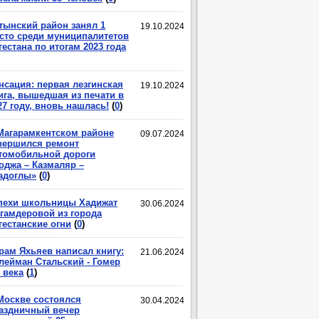
тынский район занял 1
19.10.2024
сто среди муниципалитетов
гестана по итогам 2023 года
нсация: первая лезгинская
19.10.2024
ига, вышедшая из печати в
27 году, вновь нашлась!
(
0
)
Магарамкентском районе
09.07.2024
вершился ремонт
томобильной дороги
оджа – Казмаляр –
адоглы»
(
0
)
пехи школьницы Хадижат
30.06.2024
гамдеровой из города
гестанские огни
(
0
)
рам Яхьяев написал книгу:
21.06.2024
лейман Стальский - Гомер
 века
(
1
)
Москве состоялся
30.04.2024
аздничный вечер