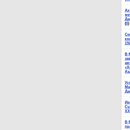
Ах
ме
Да
(
0
)
Се
кн
19
В 
за
ав
«Х
Аз
Ус
Ма
Да
Ик
Су
XX
В 
пр