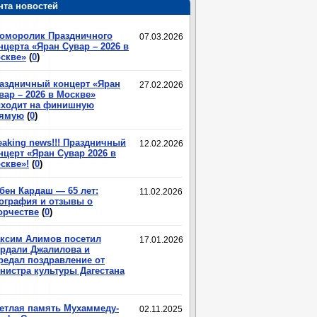
нта новостей
оморолик Праздничного
07.03.2026
нцерта «Яран Сувар – 2026 в
скве»
(
0
)
аздничный концерт «Яран
27.02.2026
вар – 2026 в Москве»
ходит на финишную
ямую
(
0
)
eaking news!!! Праздничный
12.02.2026
нцерт «Яран Сувар 2026 в
скве»!
(
0
)
бен Кардаш — 65 лет:
11.02.2026
ография и отзывы о
орчестве
(
0
)
ксим Алимов посетил
17.01.2026
рдали Джалилова и
редал поздравление от
нистра культуры Дагестана
етлая память Мухаммеду-
02.11.2025