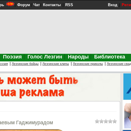
Рег
рь
|
Форум
|
Чат
|
Контакты
|
RSS
Вход
|
Поэзия
Голос Лезгин
Народы
Библиотека
|
|
|
|
оэзия
Лезгинские бойцы
Лезгинские клипы
Лезгинские приколы
Лезгинские сва
гаевым Гаджимурадом