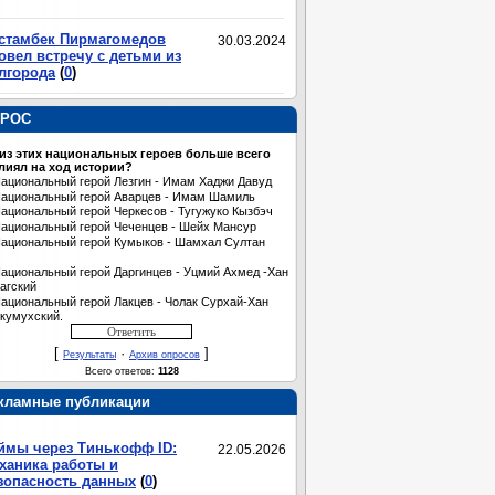
стамбек Пирмагомедов
30.03.2024
овел встречу с детьми из
лгорода
(
0
)
РОС
 из этих национальных героев больше всего
лиял на ход истории?
ациональный герой Лезгин - Имам Хаджи Давуд
ациональный герой Аварцев - Имам Шамиль
ациональный герой Черкесов - Тугужуко Кызбэч
ациональный герой Чеченцев - Шейх Мансур
ациональный герой Кумыков - Шамхал Султан
ациональный герой Даргинцев - Уцмий Ахмед -Хан
агский
ациональный герой Лакцев - Чолак Сурхай-Хан
кумухский.
[
·
]
Результаты
Архив опросов
Всего ответов:
1128
кламные публикации
ймы через Тинькофф ID:
22.05.2026
ханика работы и
зопасность данных
(
0
)