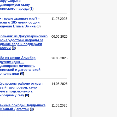
ифу Садыки —
дающемуся сыну
згинского народа
(
1
)
хт гьеле хьанвач жал? -
11.07.2025
сли о 185 летии со дня
ждения Етима Эмина
(
0
)
ольник из Докузпаринского
06.06.2025
йона удостоен награды за
здание сада и поддержки
ологии
(
0
)
ёл из жизни Аликбер
26.05.2025
дулгамидов —
дающаяся личность
згинской и дагестанской
рналистики
(
0
)
Кусарском районе открыт
14.05.2025
вый газопровод: село
чугъ подключено к
иродному газу
(
0
)
енные походы Надир-шаха
11.05.2025
 Южный Дагестан
(
0
)