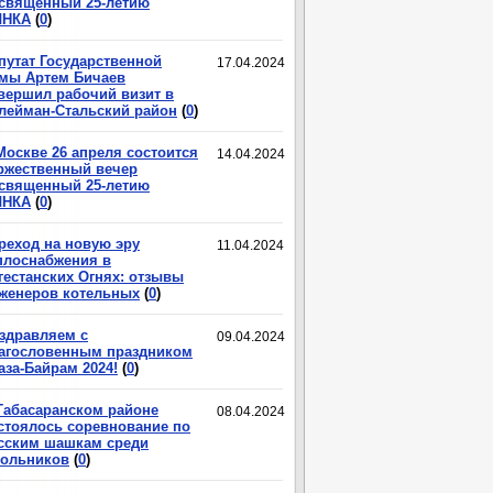
священный 25-летию
ЛНКА
(
0
)
путат Государственной
17.04.2024
мы Артем Бичаев
вершил рабочий визит в
лейман-Стальский район
(
0
)
Москве 26 апреля состоится
14.04.2024
ржественный вечер
священный 25-летию
ЛНКА
(
0
)
реход на новую эру
11.04.2024
плоснабжения в
гестанских Огнях: отзывы
женеров котельных
(
0
)
здравляем с
09.04.2024
агословенным праздником
аза-Байрам 2024!
(
0
)
Табасаранском районе
08.04.2024
стоялось соревнование по
сским шашкам среди
ольников
(
0
)