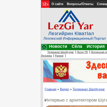
О сайте
|
Вопросы/Ответы
|
Слова
Лезгийрин КIватIал
Лезгинский Информационный Портал
Новости
Сёла
История
|
|
Телеканал Шалбуздаг
Лезги ТВ
Лезгинская п
|
|
Лезгинка
Разное
Главная
»
Видео
»
Телеканал Шалбуздаг
Интервью с архитектором Шу