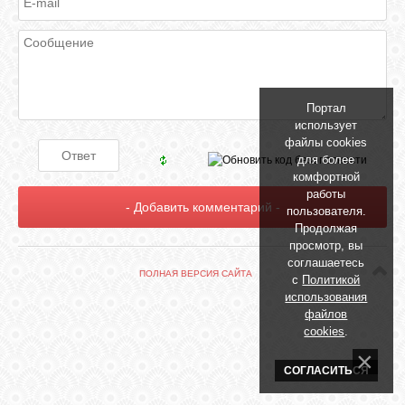
БИБЛИОТЕКА
ФОРУМ
Портал
ГОСТЕВАЯ
использует
файлы cookies
для более
О САЙТЕ
комфортной
работы
пользователя.
Продолжая
ФОТО
просмотр, вы
соглашаетесь
ПОЛНАЯ ВЕРСИЯ САЙТА
с
Политикой
ВИДЕО
использования
файлов
cookies
.
МУЗЫКА
СОГЛАСИТЬСЯ
САЙТЫ