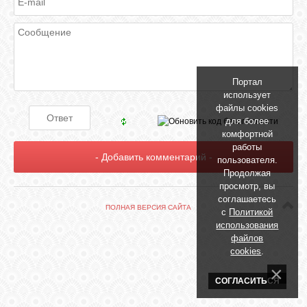
БИБЛИОТЕКА
ФОРУМ
Портал
ГОСТЕВАЯ
использует
файлы cookies
для более
О САЙТЕ
комфортной
работы
пользователя.
Продолжая
ФОТО
просмотр, вы
соглашаетесь
ПОЛНАЯ ВЕРСИЯ САЙТА
с
Политикой
ВИДЕО
использования
файлов
cookies
.
МУЗЫКА
СОГЛАСИТЬСЯ
САЙТЫ