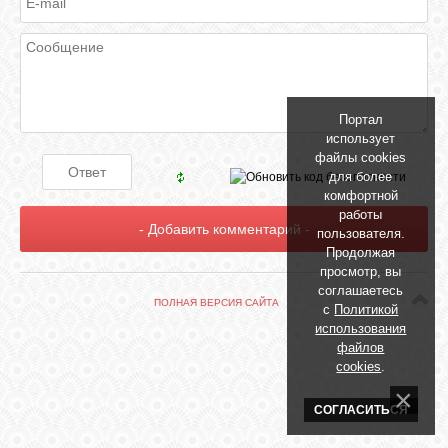
БИБЛИОТЕКА
ФОРУМ
Портал
ГОСТЕВАЯ
использует
файлы cookies
для более
О САЙТЕ
комфортной
работы
пользователя.
Продолжая
ФОТО
просмотр, вы
соглашаетесь
ПОЛНАЯ ВЕРСИЯ САЙТА
с
Политикой
ВИДЕО
использования
файлов
cookies
.
МУЗЫКА
СОГЛАСИТЬСЯ
САЙТЫ