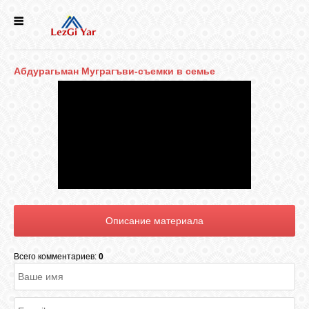
НОВОСТИ
Абдурагьман Муграгъви-съемки в семье
СЕЛА
ИСТОРИЯ
КУЛЬТУРА
ГОЛОС
ЛЕЗГИН
Всего комментариев:
0
НАРОДЫ