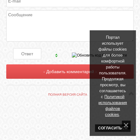
БИБЛИОТЕКА
ФОРУМ
Портал
ГОСТЕВАЯ
использует
файлы cookies
для более
О САЙТЕ
комфортной
работы
пользователя.
Продолжая
ФОТО
просмотр, вы
соглашаетесь
ПОЛНАЯ ВЕРСИЯ САЙТА
с
Политикой
ВИДЕО
использования
файлов
cookies
.
МУЗЫКА
СОГЛАСИТЬСЯ
САЙТЫ