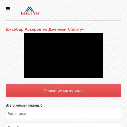
НОВОСТИ
Джаббар Аскеров vs Джереми Спортуч
СЕЛА
ИСТОРИЯ
КУЛЬТУРА
ГОЛОС
ЛЕЗГИН
Всего комментариев:
0
НАРОДЫ