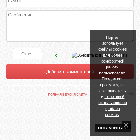
БИБЛИОТЕКА
ФОРУМ
Портал
ГОСТЕВАЯ
использует
файлы cookies
для более
О САЙТЕ
комфортной
работы
пользователя.
Продолжая
ФОТО
просмотр, вы
соглашаетесь
ПОЛНАЯ ВЕРСИЯ САЙТА
с
Политикой
ВИДЕО
использования
файлов
cookies
.
МУЗЫКА
СОГЛАСИТЬСЯ
САЙТЫ