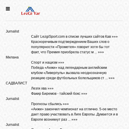
НОВОСТИ
Jurnalist
СЕЛА
Сайт LezgiSport.com в списке лучших сайтов Кав »»»
Красноречивым подтверждением Ваших слов о
популярности «Прометея» говорит хотя бы тот
ИСТОРИЯ
факт, что Премия приобрела статус м ...
»»»
Милана
Спорт и нацизм »»»
Победа «Анжи» над легендарным английским
КУЛЬТУРА
клубом «Ливерпуль» вызвала неоднозначную
реакцию среди футбольных болельщиков ст ...
»»»
САДВАЛИСТ
ГОЛОС
Лезги хва »»»
ЛЕЗГИН
Факир Биремов - тайский бокс
»»»
Jurnalist
Прогнозы сбылись »»»
«Анжи» закончил чемпионат на отлично. 5-ое место
НАРОДЫ
дает право участвовать в Лиге Европы. Думается и в
Европе возникнут раз ...
»»»
Jurnalist