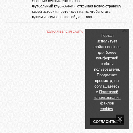
БИБЛИОТЕКА
Явление «Анжи» России »»»
Футбольный клуб «Анжи», открывая новую страницу
своей истории, претендует на то, чтобы стать
одним из символов новой даг ...
»»»
ФОРУМ
ПОЛНАЯ ВЕРСИЯ САЙТА
Портал
ГОСТЕВАЯ
использует
файлы cookies
для более
О САЙТЕ
комфортной
работы
пользователя.
Продолжая
ФОТО
просмотр, вы
соглашаетесь
с
Политикой
ВИДЕО
использования
файлов
cookies
.
МУЗЫКА
СОГЛАСИТЬСЯ
САЙТЫ