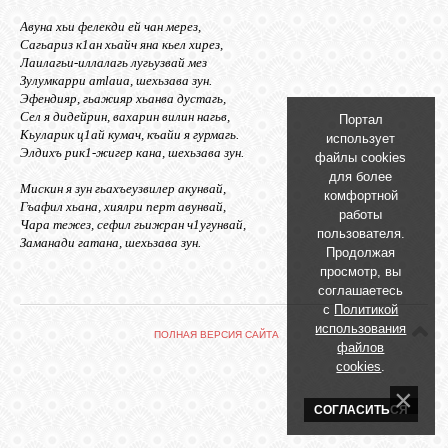
БИБЛИОТЕКА
Авуна хьи фелекди ей чан мерез,
Сагьариз к1ан хьайч яна кьел хирез,
Лаилагьи-иллалагь лугьузвай мез
ФОРУМ
Зулумкарри amlaua, шехьзава зун.
Эфендияр, гьажияр хьанва дустагь,
Сел я дидейрин, вахарин вилин нагьв,
Портал
ГОСТЕВАЯ
Кьуларик ц1ай кумач, къайи я гурмагь.
использует
Элдихъ рик1-жигер кана, шехьзава зун.
файлы cookies
для более
Мискин я зун гьахъеузвилер акунвай,
О САЙТЕ
комфортной
Гъафил хьана, хиялри перт авунвай,
работы
Чара тежез, сефил гьижран ч1угунвай,
пользователя.
Заманади гатана, шехьзава зун.
Продолжая
ФОТО
просмотр, вы
соглашаетесь
с
Политикой
ВИДЕО
использования
ПОЛНАЯ ВЕРСИЯ САЙТА
файлов
cookies
.
МУЗЫКА
СОГЛАСИТЬСЯ
САЙТЫ