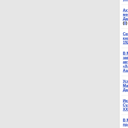
Ах
ме
Да
(
0
)
Се
кн
19
В 
за
ав
«Х
Аз
Ус
Ма
Да
Ик
Су
XX
В 
пр