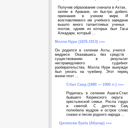
Получив образование сначала в Ахтах, 
затем в Аракане, он быстро добилс
признания в ученом мире. И
возглавляемого им учебного заведени
вышло много талантливых ученых 
поэтов, одним из которых был Гаса
Алкадари, который ...
Молла Нури (1835-1913) »»»
Он родился в селении Ахты, учился 
медресе. Оказавшись без средств 
существованию в результат
несправедливого судебног
разбирательства, Молла Нури вынужде
был уехать на чужбину. Этот перио
жизни поэт ...
СтIал Саяд (1880 — 1900 гг.) »»»
Родилась в селении Ашага-Стал
бывшего Кюринского округа 
крестьянской семье. Росла гордо
и смелой. С детства Сая
полюбила мудрое и острое слово
сказки и песни родного народа ...
Цилингви БукIа (Абукар) »»»