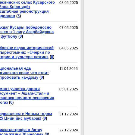
лезгинских сёлах Кусарского
08.05.2025
йона КцIар идёт
сштабная реконструкция
адионов
(
3
)
хдаг Кусары победоносно
07.05.2025
шел в 1 лигу Азербайджана
 футболу
(
0
)
Москве издан исторический
04.05.2025
тырёхтомник: «Очерки по
тории и культуре лезгин»
(
0
)
циональная еда
11.04.2025
згинского края: что стоит
пробовать каждому
(
0
)
монт участка дороги
05.01.2025
асумкент – Ашага-Стал» и
тановка ночного освещения
Гогаз
(
0
)
здравляем с Новым годом
31.12.2024
25 Цийи йис мубарак!
(
0
)
иакатастрофа в Актау
27.12.2024
есла жизни 38 человек
(
0
)