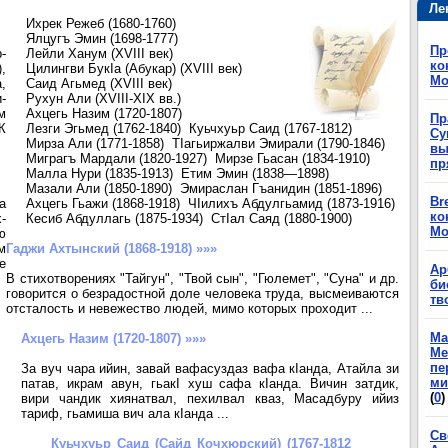
Ле
Ихрек Режеб (1680-1760)
Ялцугъ Эмин (1698-1777)
Пр
-
Лейли Ханум (XVIII век)
ко
,
Цилингви БукIа (Абукар) (XVIII век)
Мо
,
Саид Агьмед (XVIII век)
-
Рухун Али (XVIII-XIX вв.)
м
Ахцегь Назим (1720-1807)
Пр
К
Лезги Эгьмед (1762-1840) Куьчхуьр Саид (1767-1812)
Су
Мирза Али (1771-1858) ТIагьиржалви Эмирали (1790-1846)
вы
Миграгъ Мардали (1820-1927) Мирзе Гьасан (1834-1910)
пр
Малла Нури (1835-1913) Етим Эмин (1838—1898)
Мазали Али (1850-1890) Эмираслан Гъанидин (1851-1896)
Br
а
Ахцегь Гьажи (1868-1918) ЧIилихъ Абдулгьамид (1873-1916)
ко
-
Кесиб Абдуллагь (1875-1934) СтIал Саяд (1880-1900)
Мо
ю
м
Гаджи Ахтынский (1868-1918) »»»
е
Ар
В стихотворениях "Тайгун", "Твой сын", "Гюлемет", "Суна" и др.
би
говорится о безрадостной доле человека труда, высмеиваются
тв
отсталость и невежество людей, мимо которых проходит ...
Ма
Ахцегь Назим (1720-1807) »»»
Ме
пе
За вуч чара ийин, завай вафасуздаз вафа кIанда, Атайла зи
ми
патав, икрам авун, гьакI хуш сафа кIанда. Вичин затдик,
(
0
)
вири чандик хиянатвал, пехилвал кваз, Масадбуру ийиз
тариф, гьамиша вич ала кIанда ...
Св
Куьчхуьр Саид (Сайд Кочхюрский) (1767-1812