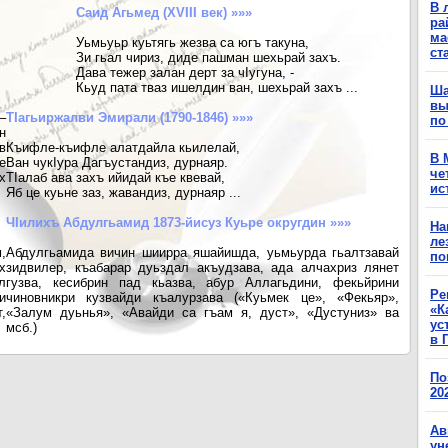
В 
Саид Агьмед (XVIII век) »»»
ра
ма
Уьмьуьр куьтягь жезва са югъ такуна,
ст
Зи гьал чириз, диде пашман шехьрай захъ.
Дава тежер залан дерт за чIугуна, -
Кьуд пата тваз ишелдин ван, шехьрай захъ ...
Ша
вы
–
ТIагьиржалви Эмирали (1790-1846) »»»
по
н
в
Къифле-къифле алатдайла кьилелай,
В 
е
Ван чукIура Дагъустандиз, дурнаяр.
че
х
ТIалаб ава захъ ийидай къе квевай,
ис
Яб це куьне заз, жавандиз, дурнаяр ...
ЧIилихъ Абдулгьамид 1873-йисуз Куьре округдин »»»
На
ле
,
Абдулгьамида вичин шиирра яшайишда, уьмьурда гьалтзавай
по
х
зидвилер, къабарар дуьздал акъудзава, ада алчахриз лянет
л
гузва, кесибрин пад кьазва, абур Аллагьдини, фекьйрини
Ре
и
чиновникри кузвайди къалурзава («Куьмек це», «Фекьяр»,
«К
,
«Залум дуьнья», «Авайди са гъам я, дуст», «Дустуниз» ва
ус
мсб.)
в 
По
20
Ав
ун