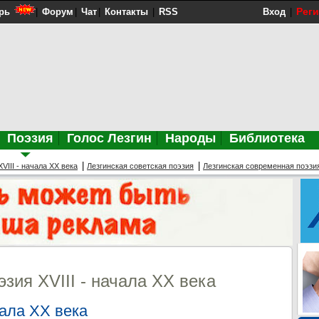
Рег
рь
|
Форум
|
Чат
|
Контакты
|
RSS
Вход
|
Поэзия
Голос Лезгин
Народы
Библиотека
|
|
VIII - начала XX века
Лезгинская советская поэзия
Лезгинская современная поэзи
эзия XVIII - начала XX века
чала XX века