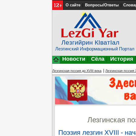
О сайте
|
Вопросы/Ответы
|
Слова
Лезгийрин КIватIал
Лезгинский Информационный Портал
Новости
Сёла
История
|
Лезгинская поэзия до XVIII века
Лезгинская поэзия X
Лезгинская по
Поэзия лезгин XVIII - на