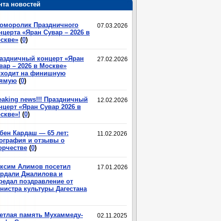
нта новостей
оморолик Праздничного
07.03.2026
нцерта «Яран Сувар – 2026 в
скве»
(
0
)
аздничный концерт «Яран
27.02.2026
вар – 2026 в Москве»
ходит на финишную
ямую
(
0
)
eaking news!!! Праздничный
12.02.2026
нцерт «Яран Сувар 2026 в
скве»!
(
0
)
бен Кардаш — 65 лет:
11.02.2026
ография и отзывы о
орчестве
(
0
)
ксим Алимов посетил
17.01.2026
рдали Джалилова и
редал поздравление от
нистра культуры Дагестана
етлая память Мухаммеду-
02.11.2025