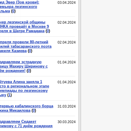
ид Эвер (Зов крови):
03.04.2024
емьера лезгинского
льма
(
0
)
чер лезгинской общины
02.04.2024
НКА проведёт в Москве 9
реля в Шатре Рамадана
(
0
)
апреля провели 80-летний
02.04.2024
илей табасаранского поэта
миля Казиева
(
0
)
здравляем эстрадную
01.04.2024
вицу Махиру Ширинову с
ём рождения!
(
0
)
йтуева Алина заняла 1
01.04.2024
сто в региональном этапе
импиады по лезгинскому
ыку
(
1
)
тервью кабалинского борца
31.03.2024
хина Микаилова
(
0
)
здравляем Седакет
30.03.2024
римову с 71 днём рождения