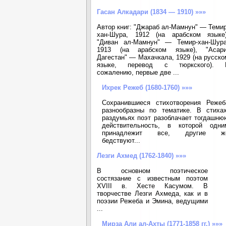
Гасан Алкадари (1834 — 1910) »»»
Автор книг: "Джараб ал-Мамнун" — Темир
хан-Шура, 1912 (на арабском языке)
"Диван ал-Мамнун" — Темир-хан-Шура
1913 (на арабском языке), "Асари
Дагестан" — Махачкала, 1929 (на русско
языке, перевод с тюркского). 
сожалению, первые две ...
Ихрек Режеб (1680-1760) »»»
Сохранившиеся стихотворения Режеб
разнообразны по тематике. В стихах
раздумьях поэт разоблачает тогдашню
действительность, в которой одни
принадлежит все, другие ж
бедствуют...
Лезги Ахмед (1762-1840) »»»
В основном поэтическое
состязание с известным поэтом
XVIII в. Хесте Касумом. В
творчестве Лезги Ахмеда, как и в
поэзии Режеба и Эмина, ведущими
...
Мирза Али ал-Ахты (1771-1858 гг.) »»»