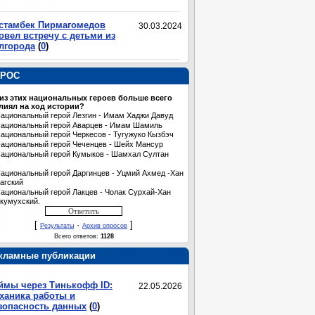
стамбек Пирмагомедов
30.03.2024
овел встречу с детьми из
лгорода
(
0
)
РОС
 из этих национальных героев больше всего
лиял на ход истории?
ациональный герой Лезгин - Имам Хаджи Давуд
ациональный герой Аварцев - Имам Шамиль
ациональный герой Черкесов - Тугужуко Кызбэч
ациональный герой Чеченцев - Шейх Мансур
ациональный герой Кумыков - Шамхал Султан
ациональный герой Даргинцев - Уцмий Ахмед -Хан
агский
ациональный герой Лакцев - Чолак Сурхай-Хан
кумухский.
[
·
]
Результаты
Архив опросов
Всего ответов:
1128
кламные публикации
ймы через Тинькофф ID:
22.05.2026
ханика работы и
зопасность данных
(
0
)