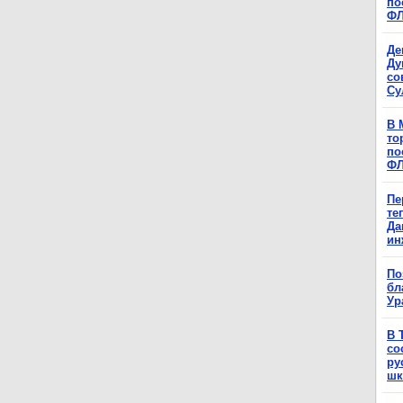
по
Ф
Де
Ду
со
Су
В 
то
по
Ф
Пе
те
Да
ин
По
бл
Ур
В 
со
ру
шк