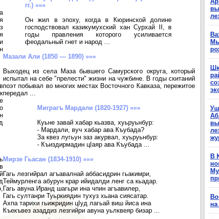
Ар
гг.) »»»
вы
а
ле
я
Он жил в эпоху, когда в Кюринской долине
з
господствовал казикумухский хан Сурхай II, в
я
годы правления которого усиливается
Ва
и
феодальный гнет и народ ...
Мы
н
ро
Мазали Али (1850 — 1890) »»»
Шк
Выходец из села Маза бывшего Самурского округа, который
ра
испытал на себе "прелести" жизни на чужбине. В годы скитаний
со
в
поэт побывал во многих местах Восточного Кавказа, пережитое
эк
к
передал ...
е
о
Миграгъ Мардали (1820-1927) »»»
Уш
н
Аб
д
Куьне завай хабар кьазва, хуьруьнбур:
вы
- Мардали, вуч хабар ава Къубада?
ле
За квез лугьун заз акурвал, хуьруьнбур:
жу
- Къиздирмадин цIаяр ава Къубада ...
В 
ь
Мирзе Гьасан (1834-1910) »»»
но
в
Му
й
Гагь лезгийрал агъавалнай аббасидрин гьакимри,
пр
д
Теймурленга абурун крар ийидалди ленг са кьадар.
,
Гагь авуна Иранд шагьри ина чпин агъавилер,
Гагь султанри Туьркиядин тухуз хьана сиясатар.
Во
Ахпа тарихи гьижридин цIуд лагьай виш йиса ина
на
Къекъвез азаддиз лезгийри авуна уьлквеяр бизар ...