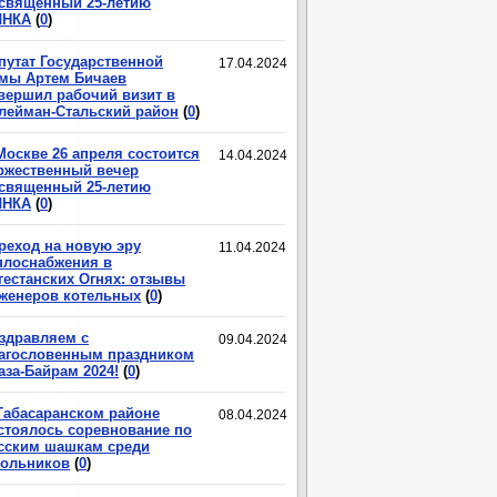
священный 25-летию
ЛНКА
(
0
)
путат Государственной
17.04.2024
мы Артем Бичаев
вершил рабочий визит в
лейман-Стальский район
(
0
)
Москве 26 апреля состоится
14.04.2024
ржественный вечер
священный 25-летию
ЛНКА
(
0
)
реход на новую эру
11.04.2024
плоснабжения в
гестанских Огнях: отзывы
женеров котельных
(
0
)
здравляем с
09.04.2024
агословенным праздником
аза-Байрам 2024!
(
0
)
Табасаранском районе
08.04.2024
стоялось соревнование по
сским шашкам среди
ольников
(
0
)