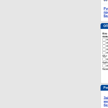
Ру
пр
Бе
ОП
Кто
пов
Н
Н
Н
Н
Н
Мут
Н
Кайт
Н
Кази
Ре
За
ме
бе