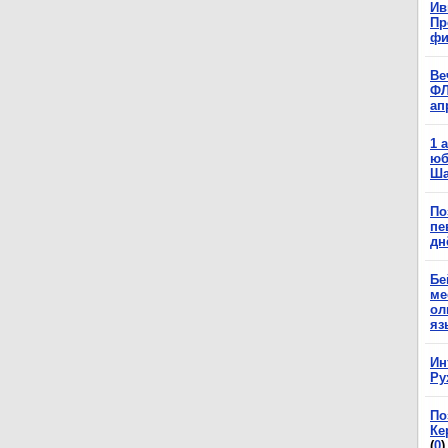
Ив
Пр
фи
Ве
ФЛ
ап
1 
юб
Ша
По
пе
дн
Бе
ме
ол
яз
Ин
Ру
По
Ке
(
0
)