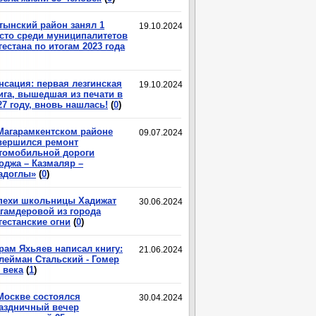
тынский район занял 1
19.10.2024
сто среди муниципалитетов
гестана по итогам 2023 года
нсация: первая лезгинская
19.10.2024
ига, вышедшая из печати в
27 году, вновь нашлась!
(
0
)
Магарамкентском районе
09.07.2024
вершился ремонт
томобильной дороги
оджа – Казмаляр –
адоглы»
(
0
)
пехи школьницы Хадижат
30.06.2024
гамдеровой из города
гестанские огни
(
0
)
рам Яхьяев написал книгу:
21.06.2024
лейман Стальский - Гомер
 века
(
1
)
Москве состоялся
30.04.2024
аздничный вечер