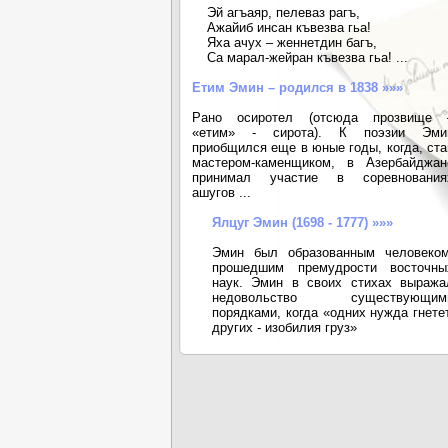
Эй агъаяр, пелеваз рагъ,
Ажайиб инсан къвезва гьа!
Яха ачух – женнетдин багъ,
Са марал-жейран къвезва гьа! ...
Етим Эмин – родился в 1838 »»»
Рано осиротел (отсюда прозвище 
«етим» - сирота). К поэзии Эми
приобщился еще в юные годы, когда, ста
мастером-каменщиком, в Азербайджан
принимал участие в соревнования
ашугов ...
Ялцуг Эмин (1698 - 1777) »»»
Эмин был образованным человеком
прошедшим премудрости восточны
наук. Эмин в своих стихах выража
недовольство существующим
порядками, когда «одних нужда гнетет
других - изобилия груз»