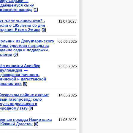
ифу Садыки —
дающемуся сыну
згинского народа
(
1
)
хт гьеле хьанвач жал? -
11.07.2025
сли о 185 летии со дня
ждения Етима Эмина
(
0
)
ольник из Докузпаринского
06.06.2025
йона удостоен награды за
здание сада и поддержки
ологии
(
0
)
ёл из жизни Аликбер
26.05.2025
дулгамидов —
дающаяся личность
згинской и дагестанской
рналистики
(
0
)
Кусарском районе открыт
14.05.2025
вый газопровод: село
чугъ подключено к
иродному газу
(
0
)
енные походы Надир-шаха
11.05.2025
 Южный Дагестан
(
0
)