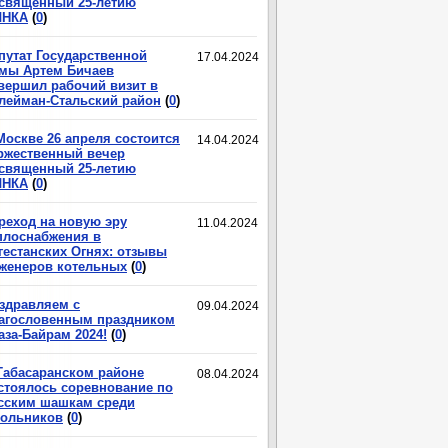
священный 25-летию
ЛНКА
(
0
)
путат Государственной
17.04.2024
мы Артем Бичаев
вершил рабочий визит в
лейман-Стальский район
(
0
)
Москве 26 апреля состоится
14.04.2024
ржественный вечер
священный 25-летию
ЛНКА
(
0
)
реход на новую эру
11.04.2024
плоснабжения в
гестанских Огнях: отзывы
женеров котельных
(
0
)
здравляем с
09.04.2024
агословенным праздником
аза-Байрам 2024!
(
0
)
Табасаранском районе
08.04.2024
стоялось соревнование по
сским шашкам среди
ольников
(
0
)