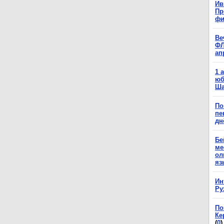
Ив
Пр
фи
Ве
ФЛ
ап
1 
юб
Ша
По
пе
дн
Бе
ме
ол
яз
Ин
Ру
По
Ке
(
0
)