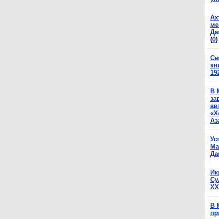
Ах
ме
Да
(
0
)
Се
кн
19
В 
за
ав
«Х
Аз
Ус
Ма
Да
Ик
Су
XX
В 
пр