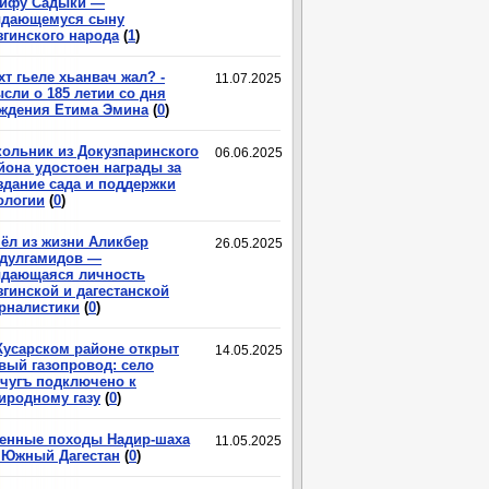
ифу Садыки —
дающемуся сыну
згинского народа
(
1
)
хт гьеле хьанвач жал? -
11.07.2025
сли о 185 летии со дня
ждения Етима Эмина
(
0
)
ольник из Докузпаринского
06.06.2025
йона удостоен награды за
здание сада и поддержки
ологии
(
0
)
ёл из жизни Аликбер
26.05.2025
дулгамидов —
дающаяся личность
згинской и дагестанской
рналистики
(
0
)
Кусарском районе открыт
14.05.2025
вый газопровод: село
чугъ подключено к
иродному газу
(
0
)
енные походы Надир-шаха
11.05.2025
 Южный Дагестан
(
0
)