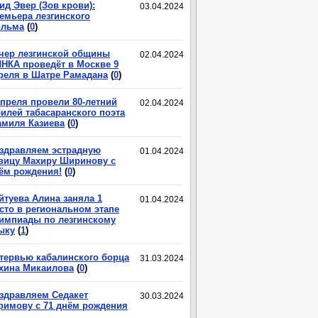
ид Эвер (Зов крови):
03.04.2024
емьера лезгинского
льма
(
0
)
чер лезгинской общины
02.04.2024
НКА проведёт в Москве 9
реля в Шатре Рамадана
(
0
)
апреля провели 80-летний
02.04.2024
илей табасаранского поэта
миля Казиева
(
0
)
здравляем эстрадную
01.04.2024
вицу Махиру Ширинову с
ём рождения!
(
0
)
йтуева Алина заняла 1
01.04.2024
сто в региональном этапе
импиады по лезгинскому
ыку
(
1
)
тервью кабалинского борца
31.03.2024
хина Микаилова
(
0
)
здравляем Седакет
30.03.2024
римову с 71 днём рождения