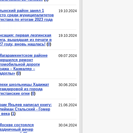
тынский район занял 1
19.10.2024
сто среди муниципалитетов
гестана по итогам 2023 года
нсация: первая лезгинская
19.10.2024
ига, вышедшая из печати в
27 году, вновь нашлась!
(
0
)
Магарамкентском районе
09.07.2024
вершился ремонт
томобильной дороги
оджа – Казмаляр –
адоглы»
(
0
)
пехи школьницы Хадижат
30.06.2024
гамдеровой из города
гестанские огни
(
0
)
рам Яхьяев написал книгу:
21.06.2024
лейман Стальский - Гомер
 века
(
1
)
Москве состоялся
30.04.2024
аздничный вечер