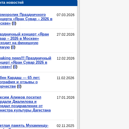
нта новостей
оморолик Праздничного
07.03.2026
нцерта «Яран Сувар – 2026 в
скве»
(
0
)
аздничный концерт «Яран
27.02.2026
вар – 2026 в Москве»
ходит на финишную
ямую
(
0
)
eaking news!!! Праздничный
12.02.2026
нцерт «Яран Сувар 2026 в
скве»!
(
0
)
бен Кардаш — 65 лет:
11.02.2026
ография и отзывы о
орчестве
(
0
)
ксим Алимов посетил
17.01.2026
рдали Джалилова и
редал поздравление от
нистра культуры Дагестана
етлая память Мухаммеду-
02.11.2025