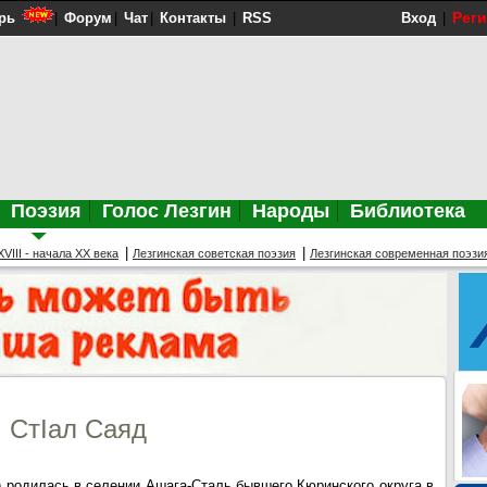
Рег
рь
|
Форум
|
Чат
|
Контакты
|
RSS
Вход
|
Поэзия
Голос Лезгин
Народы
Библиотека
|
|
VIII - начала XX века
Лезгинская советская поэзия
Лезгинская современная поэзи
СтIал Саяд
.) родилась в селении Ашага-Сталь бывшего Кюринского округа в