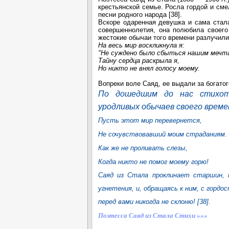
крестьянской семье. Росла гордой и сме
песни родного народа [38].
Вскоре одаренная девушка и сама стала
совершеннолетия, она полюбила своег
жестокие обычаи того времени разлучили
На весь мир воскликнула я:
"Не суждено было сбыться нашим мечт
Тайну сердца раскрыла я,
Но никто не внял голосу моему.
Вопреки воле Саяд, ее выдали за богато
По дошедшим до нас стихот
уродливых обычаев своего време
Пусть этот мир перевернется,
Не сочувствовавший моим страданиям.
Как же не проливать слезы,
Когда никто не помог моему горю!
Саяд из Стала проклинает старшин, 
угнетения, и, обращаясь к ним, с гордос
перед вами никогда не склоню! [38].
Поэтесса Саяд из Стала Стихи »»»