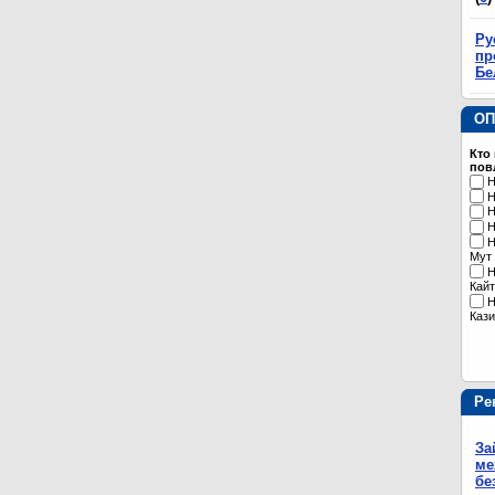
Ру
пр
Бе
ОП
Кто
пов
Н
Н
Н
Н
Н
Мут
Н
Кайт
Н
Кази
Ре
За
ме
бе