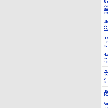
В 
ра
ма
ст
Ша
вы
по
В 
че
ис
На
ле
по
Ре
«К
ус
в 
По
20
Ав
ун