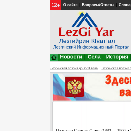
О сайте
|
Вопросы/Ответы
|
Слова
Лезгийрин КIватIал
Лезгинский Информационный Портал
Новости
Сёла
История
|
Лезгинская поэзия до XVIII века
Лезгинская поэзия X
Поэтесса Саяд из Стала (1880 — 1900 гг