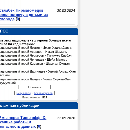
стамбек Пирмагомедов
30.03.2024
овел встречу с детьми из
лгорода
(
0
)
РОС
 из этих национальных героев больше всего
лиял на ход истории?
ациональный герой Лезгин - Имам Хаджи Давуд
ациональный герой Аварцев - Имам Шамиль
ациональный герой Черкесов - Тугужуко Кызбэч
ациональный герой Чеченцев - Шейх Мансур
ациональный герой Кумыков - Шамхал Султан
ациональный герой Даргинцев - Уцмий Ахмед -Хан
агский
ациональный герой Лакцев - Чолак Сурхай-Хан
кумухский.
[
·
]
Результаты
Архив опросов
Всего ответов:
1128
кламные публикации
ймы через Тинькофф ID:
22.05.2026
ханика работы и
зопасность данных
(
0
)