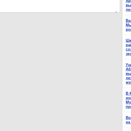
Ар
вы
ле
Ва
Мы
ро
Шк
ра
со
эк
Уш
Аб
вы
ле
жу
В 
но
Му
пр
Во
на