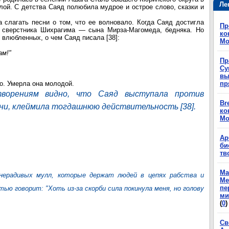
Ле
лой. С детства Саяд полюбила мудрое и острое слово, сказки и
 слагать песни о том, что ее волновало. Когда Саяд достигла
Пр
о сверстника Шихрагима — сына Мирза-Магомеда, бедняка. Но
ко
 влюбленных, о чем Саяд писала [38]:
Мо
ам!"
Пр
Су
вы
го. Умерла она молодой.
пр
ворениям видно, что Саяд выступала против
Br
ни, клеймила тогдашнюю действительность [38].
ко
Мо
Ар
би
тв
Ма
нерадивых мулл, которые держат людей в цепях рабства и
Ме
пе
тью говорит: "Хоть из-за скорби сила покинула меня, но голову
ми
(
0
)
Св