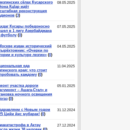
лезгинских сёлах Кусарского
08.05.2025
йона КцIар идёт
сштабная реконструкция
адионов
(
3
)
хдаг Кусары победоносно
07.05.2025
шел в 1 лигу Азербайджана
 футболу
(
0
)
Москве издан исторический
04.05.2025
тырёхтомник: «Очерки по
тории и культуре лезгин»
(
0
)
циональная еда
11.04.2025
згинского края: что стоит
пробовать каждому
(
0
)
монт участка дороги
05.01.2025
асумкент – Ашага-Стал» и
тановка ночного освещения
Гогаз
(
0
)
здравляем с Новым годом
31.12.2024
25 Цийи йис мубарак!
(
0
)
иакатастрофа в Актау
27.12.2024
есла жизни 38 человек
(
0
)