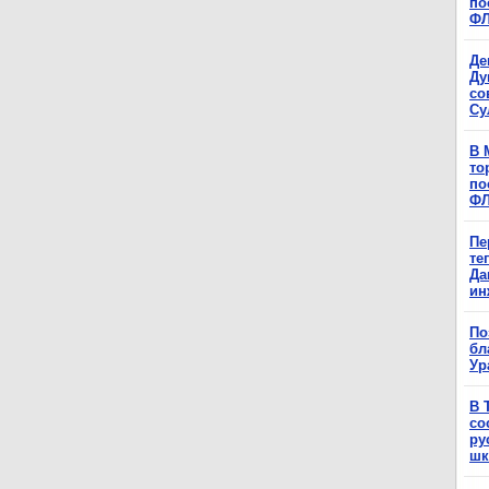
по
Ф
Де
Ду
со
Су
В 
то
по
Ф
Пе
те
Да
ин
По
бл
Ур
В 
со
ру
шк