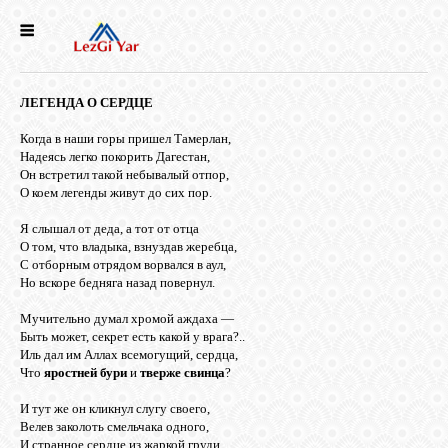
НОВОСТИ
ЛЕГЕНДА О СЕРДЦЕ
СЕЛА
Когда в наши горы пришел Тамерлан,
Надеясь легко покорить Дагестан,
Он встретил такой небывалый отпор,
ИСТОРИЯ
О коем легенды живут до сих пор.
Я слышал от деда, а тот от отца
КУЛЬТУРА
О том, что владыка, взнуздав жеребца,
С отборным отрядом ворвался в аул,
Но вскоре бедняга назад повернул.
ГОЛОС
Мучительно думал хромой аждаха —
ЛЕЗГИН
Быть может, секрет есть какой у врага?..
Иль дал им Аллах всемогущий, сердца,
Что
яростней бури
и
тверже свинца
?
НАРОДЫ
И тут же он кликнул слугу своего,
Велев заколоть смельчака одного,
И странное сердце из жаркой груди