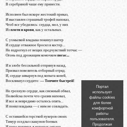
БИБЛИОТЕКА
В серебряной чаше ему принести.
Исполнен был вскоре жестокий приказ,
ФОРУМ
И выставлен страшный трофей напоказ,
Чтоб все убедились: сердца, мол, у них
Из
плоти и крови
, как у остальных.
ГОСТЕВАЯ
С ухмылкой владыка покинул шатер
И сердце отважное бросил в костер...
Но вздрогнул от вещих предчувствий тотчас —
О САЙТЕ
Огонь под дрожащим комочком
погас...
И в злобе бессильной отпрянув назад,
Призвал повелитель отборный отряд.
ФОТО
И, сердце швырнув под копыта коней,
Воскликнул сердито:
— Топчите быстрей!
Портал
ВИДЕО
Но грохнуло сердце, как снежный обвал,
использует
Полвойска почти что сразив наповал,
файлы cookies
И все ж невредимо осталось опять...
для более
И понял владыка — с ним не совладать.
комфортной
МУЗЫКА
работы
С оставшейся горсткой нукеров своих
пользователя.
Тимур оседлал скакунов боевых
Продолжая
САЙТЫ
И горы покинул, в которых сердца