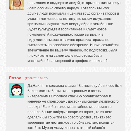
понимания и поддержки людей,которые по жизни несут
благо,особенно своему народу. Хотелось бы чтоб
другие люди понимали и ценили труд организаторов и
участников концерта потому,что своим искусством
зрителям и слушателям несут добро и чем больше
будет культуры,тем воспитаннее и будет новое
поколение! А пожелания,которые вы имели в
виду,можно высказать лично организаторам,а не
выставлять на всеобщее обозрение. Иначе создаётся
впечатление по вашему мнению,что подготовка была
плохой,хотя на самом деле подготовка была
масштабной,насыщенной и профессиональной!!!
Лотос
(17.09.2016 01:57)
Да,Наиля , я согласна с вами ! В этом году Лезги сес был
более масштабным , многогранным и очень
интересным ! Огромное спасибо организаторам и
конечно же спонсорам , достойным сынам лезгинского
народа ! Если бы такое масштабное мероприятие
прошло бы где нибудь в аварских горах , то из него
сделали бы событие мирового уровня , так как это
мероприятие лезгинское , то обязательно появится
какой то Мурад Агамугланов , который обзовёт