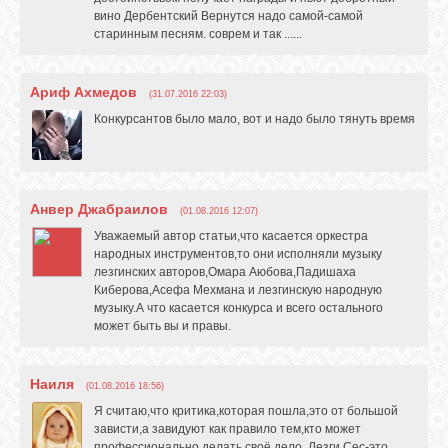
вино Дербентский Вернутся надо самой-самой
старинным песням. соврем и так ......
Ариф Ахмедов
(31.07.2016 22:03)
Конкурсантов было мало, вот и надо было тянуть время
Анвер Джабраилов
(01.08.2016 12:07)
Уважаемый автор статьи,что касается оркестра
народных инструментов,то они исполняли музыку
лезгинских авторов,Омара Аюбова,Падишаха
Киберова,Асефа Мехмана и лезгинскую народную
музыку.А что касается конкурса и всего остального
может быть вы и правы.
Наиля
(01.08.2016 18:56)
Я считаю,что критика,которая пошла,это от большой
зависти,а завидуют как правило тем,кто может
профессионально делать своё дело. Лезги Сес-это