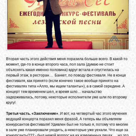
Вторая часть этого действия меня поразила больше всего. В какой-то
момент, где-то в конце второго часа, пол зала (думаю не стоит
объяснять какая именно половина) вдруг встала и спустилась на
первый этаж, в ресторан… Банкет, по поводу фестиваля. Не в конце
фестиваля, как принято (если конечно такое вообще принято на
фестивалях типа «Алло, мы ищем таланты»), а в самой середине. А
концерт тем временем шел, и время шло… начальство
задерживалась, потому, некоторые исполнители уже шли по второму
кругу!
Третья часть. «Заключение»
. И вот, на четвертый час этого мучения
ведущий концерта поразил меня фразой, А теперь мы объявляем
конкурсантов фестиваля! Удивлен был не только я, потому что многие
в зале уже планировали уходить, а некоторые уже уехали. Что еще за
конкурсанты??? - был немой вопрос на их измученных лицах… но это