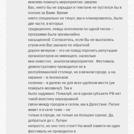
вежливо покинуть мероприятие: уверяю
Вас, никто бы не зарыдал и тем паче не пустился бы в
погоню за Вами. Время
никто специально не тянул, как и планировалось, было
две части, в которых
традиционно, певцы исполнили по одной песне –
программа была чрезвычайно
насыщенной. Согласитесь, если Вы не выспались
утром или Вас укачало по обратной
дороге вечером – это не повод порочить репутацию
организаторов не имеющего, насколько
мне известно, аналогов мероприятия. Фестиваль
демонстративно проводился не в
республиканской столице, не в вечном городе, а на
окраине – в лезгинском
селении – в далеко не для всех удобном месте (уж
поверьте москвичу!). Так и
было задумано. Пожалуй, ни в одном субъекте РФ нет
такой воистину неразрывной
связи между городом и селом, как в Дагестане. Песня
живет и в селе тоже – не
только в городе, не только на больших сценах. Да,
добраться до с. Луткун
непросто, но оно того стоит! На моей памяти ни один
фестиваль не проводился в