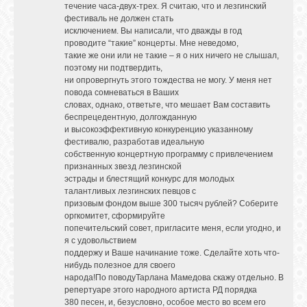
течение часа-двух-трех. Я считаю, что и лезгинский
фестиваль не должен стать
исключением. Вы написали, что дважды в год
проводите “такие” концерты. Мне неведомо,
такие же они или не такие – я о них ничего не слышал,
поэтому ни подтвердить,
ни опровергнуть этого тождества не могу. У меня нет
повода сомневаться в Ваших
словах, однако, ответьте, что мешает Вам составить
беспрецедентную, долгожданную
и высокоэффективную конкуренцию указанному
фестивалю, разработав идеальную
собственную концертную программу с привлечением
признанных звезд лезгинской
эстрады и блестящий конкурс для молодых
талантливых лезгинских певцов с
призовым фондом выше 300 тысяч рублей? Соберите
оргкомитет, сформируйте
попечительский совет, пригласите меня, если угодно, и
я с удовольствием
поддержу и Ваше начинание тоже. Сделайте хоть что-
нибудь полезное для своего
народа!По поводуТарлана Мамедова скажу отдельно. В
репертуаре этого народного артиста РД порядка
380 песен, и, безусловно, особое место во всем его