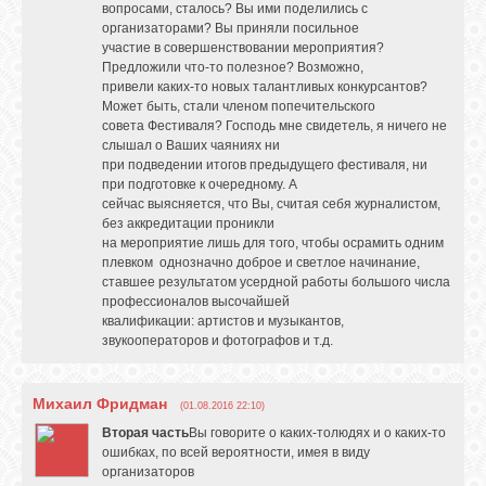
вопросами, сталось? Вы ими поделились с
организаторами? Вы приняли посильное
участие в совершенствовании мероприятия?
Предложили что-то полезное? Возможно,
привели каких-то новых талантливых конкурсантов?
Может быть, стали членом попечительского
совета Фестиваля? Господь мне свидетель, я ничего не
слышал о Ваших чаяниях ни
при подведении итогов предыдущего фестиваля, ни
при подготовке к очередному. А
сейчас выясняется, что Вы, считая себя журналистом,
без аккредитации проникли
на мероприятие лишь для того, чтобы осрамить одним
плевком однозначно доброе и светлое начинание,
ставшее результатом усердной работы большого числа
профессионалов высочайшей
квалификации: артистов и музыкантов,
звукооператоров и фотографов и т.д.
Михаил Фридман
(01.08.2016 22:10)
Вторая часть
Вы говорите о каких-толюдях и о каких-то
ошибках, по всей вероятности, имея в виду
организаторов