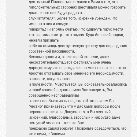
деятельный.Полностью согласен с Вами в том, что
“оположительных сторонах фестиваля можно говорить
долго, и все они будут радовать
слух читателя”. Более того, искренне убежден, что
именно о них и следует
говорить.Я и впрямь считаю, что сдвинуть горус места
хоть на миллиметр – это подвиг. Куда больший подвиг,
нежели призвать
себе на помощь деструктивную критику для оправдания
собственной пассивности,
беспомощности и, в некоторой степени, даже
несостоятельности.Этот фестиваль мне очень
дорог,потому что он рождался на моих глазах, и я готов
яростно отстаивать свое мнениео его необходимости,
важности, актуальности
и полезности. Чувствуется, Вы основательнозапаслись
черной краской, однако, смею Вас заверить, Вы
совершенно несправедливы
в своих необъективных оценках.Итак, начнем.Вы
“честно” признаетесь,что у Вас были вопросы после
первого фестиваля. Допускаю, что Вы честный,
искренний, благородный, взрослый и как будто даже
неглупый человек – все это Вас
прекрасно характеризует. Позвольте осведомиться, что
же с ними, с Вашими