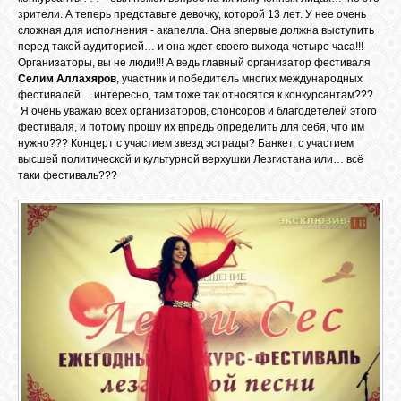
зрители. А теперь представьте девочку, которой 13 лет. У нее очень
сложная для исполнения - акапелла. Она впервые должна выступить
перед такой аудиторией… и она ждет своего выхода четыре часа!!!
Организаторы, вы не люди!!! А ведь главный организатор фестиваля
Селим Аллахяров
, участник и победитель многих международных
фестивалей… интересно, там тоже так относятся к конкурсантам???
Я очень уважаю всех организаторов, спонсоров и благодетелей этого
фестиваля, и потому прошу их впредь определить для себя, что им
нужно??? Концерт с участием звезд эстрады? Банкет, с участием
высшей политической и культурной верхушки Лезгистана или… всё
таки фестиваль???