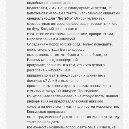
подобных оплошностях нет
недостатка), и мы, Ваши благодарные читатели, не
цепляемся к мелочам в тексте, написанном с ошибками
специально для “ЛезгиЯр”
.Относительно тех,
комуресторан интереснее фестиваля, говорить ничего
не буду. Каждый решает сам в
соответствии со своими ценностями, приоритетами,
мировоззрением и культурой.
Опоздания – порок того же рода. Только поведайте,
пожалуйста, откуда Вы так хорошо
осведомлены о том, что было и чего не было, по
Вашему мнению, в концертной
программе, равно как и о том, кто и что делал в
ресторане – неужели Вам
пришлось кочевать между сценой и кухней весь
фестиваль? Или Вы осознанно
променяли высокое искусство на изысканные яства
сельских стряпух? О конкурсе. Проведение
конкурсабыло запланировано на вторую часть. Данная
информация не представляла собой никакого
секрета ни для участников, ни для гостей мероприятия.
Конкурсная программа
стала традиционной для этого фестиваля, и в этом году
также решили дать
возможность новичкам попробовать себя. Лично я, не