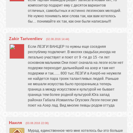
композитор подарит ему с десяток вариантов
отличных, самобытных и истинно лезгинских мелодий.
Не нужно понимать мои слова так, как вам хотелось
бы… понимайте их так, как они были написаны!!!
Zakir Tariverdiev
(02.08.2016 14:44)
Если ЛЕЗГИ ВАНЦЕР то нужны еще соседняя
республику подключит. В многих свадьбах,иногда не
легально участвует и поют от 9 -ти до 15 -ти лет
основном мальчики.Они поют сначала на лезги если нет
подержи переходит дальнейший на азер и там нет
подержки и так....... 800 тыс ЛЕЗГИ в Азерб-не неужели
не найдется пара троек талантливых людей. Раньше
не мешали искусства было прозрачным,а теперь
граница а между искусством и культурой не бывает
граница тем более родной культурой.Юга запад
районах Габала Исмаиллы Огузских Лезги песни уже
поют на Азер лад. Вид многие певцы родом оттуда
Наиля
(03.08.2016 22:06)
Мурад, единственное чего мне хотелось бы-это больше