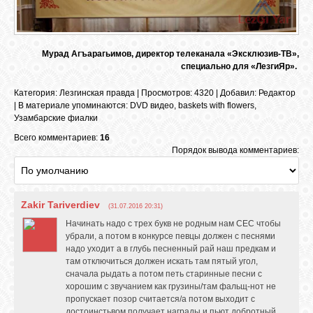
Мурад Агъарагьимов, директор телеканала «Эксклюзив-ТВ»,
специально для «ЛезгиЯр».
Категория
:
Лезгинская правда
|
Просмотров
: 4320 |
Добавил
:
Редактор
|
В материале упоминаются
:
DVD видео
,
baskets with flowers
,
Узамбарские фиалки
Всего комментариев:
16
Порядок вывода комментариев:
Zakir Tariverdiev
(31.07.2016 20:31)
Начинать надо с трех букв не родным нам СЕС чтобы
убрали, а потом в конкурсе певцы должен с песнями
надо уходит а в глубь песненный рай наш предкам и
там отключиться должен искать там пятый угол,
сначала рыдать а потом петь старинные песни с
хорошим с звучанием как грузины/там фальщ-нот не
пропускает позор считается/а потом выходит с
достоинстьвом получает награды и пьют добротный