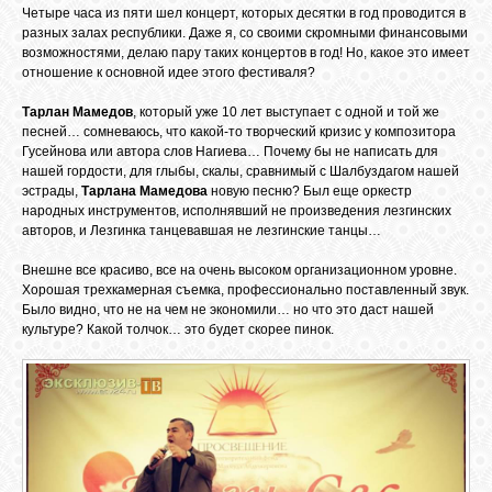
Четыре часа из пяти шел концерт, которых десятки в год проводится в
GOOGLE+
разных залах республики. Даже я, со своими скромными финансовыми
возможностями, делаю пару таких концертов в год! Но, какое это имеет
отношение к основной идее этого фестиваля?
TWITTER
Тарлан Мамедов
, который уже 10 лет выступает с одной и той же
песней… сомневаюсь, что какой-то творческий кризис у композитора
Гусейнова или автора слов Нагиева… Почему бы не написать для
FACEBOOK
нашей гордости, для глыбы, скалы, сравнимый с Шалбуздагом нашей
эстрады,
Тарлана Мамедова
новую песню? Был еще оркестр
народных инструментов, исполнявший не произведения лезгинских
авторов, и Лезгинка танцевавшая не лезгинские танцы…
Внешне все красиво, все на очень высоком организационном уровне.
Хорошая трехкамерная съемка, профессионально поставленный звук.
Было видно, что не на чем не экономили… но что это даст нашей
культуре? Какой толчок… это будет скорее пинок.