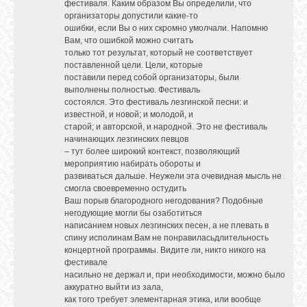
фестиваля. Каким образом Вы определили, что
организаторы допустили какие-то
ошибки, если Вы о них скромно умолчали. Напомню
Вам, что ошибкой можно считать
только тот результат, который не соответствует
поставленной цели. Цели, которые
поставили перед собой организаторы, были
выполнены полностью. Фестиваль
состоялся. Это фестиваль лезгинской песни: и
известной, и новой; и молодой, и
старой; и авторской, и народной. Это не фестиваль
начинающих лезгинских певцов
– тут более широкий контекст, позволяющий
мероприятию набирать обороты и
развиваться дальше. Неужели эта очевидная мысль не
смогла своевременно остудить
Ваш порыв благородного негодования? Подобные
негодующие могли бы озаботиться
написанием новых лезгинских песен, а не плевать в
спину исполинам.Вам не понравиласьдлительность
концертной программы. Видите ли, никто никого на
фестивале
насильно не держал и, при необходимости, можно было
аккуратно выйти из зала,
как того требует элементарная этика, или вообще