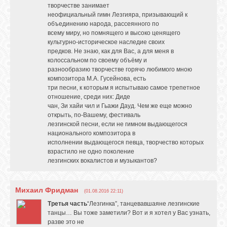
творчестве занимает
неофициальный гимн Лезгияра, призывающий к
объединению народа, рассеянного по
всему миру, но помнящего и высоко ценящего
культурно-историческое наследие своих
предков. Не знаю, как для Вас, а для меня в
колоссальном по своему объёму и
разнообразию творчестве горячо любимого мною
композитора М.А. Гусейнова, есть
три песни, к которым я испытываю самое трепетное
отношение, среди них: Диде
чан, Зи хайи чил и Гьажи Дауд. Чем же еще можно
открыть, по-Вашему, фестиваль
лезгинской песни, если не гимном выдающегося
национального композитора в
исполнении выдающегося певца, творчество которых
взрастило не одно поколение
лезгинских вокалистов и музыкантов?
Михаил Фридман
(01.08.2016 22:11)
Третья часть
“Лезгинка”, танцевавшаяне лезгинские
танцы… Вы тоже заметили? Вот и я хотел у Вас узнать,
разве это не