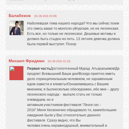
Балабеков
(01.08.2016 20:09)
Наболевшая тема нашего народа!! Что мы сейчас поем
это смесь какая то монголо-уйгурская, но не лезгинская.
Есть все, но только не лезгинское. Дешевые мотивы и
должно быть стыдно их петь. 13 летняя девочка должна
была первой выступит. Позор
Михаил Фридман
(01.08.2016 22:10)
Первая часть
Достопочтенный Мурад Агъарагьимов!Да
продлит Всевышний Ваши дни!Всегда приятно иметь
дело спринципиальным человеком, не зараженным
ядом зависти и клеветы!Ознакомившись с Вашим
мнением, я былнесколько обескуражен, ибо мне – другу
лезгинского народа - выпало стать не только
очевидцем, но и
активным участником фестиваля “Лезги сес -
2016”.Меня бесконечно обрадовало то, какиебольшие
ожидания были у Вас относительно данного
фестиваля. Сразу видно, что Вы
человек очень неравнодушный, внимательный и