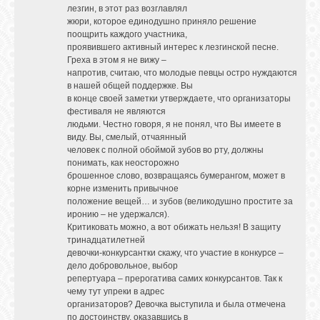
лезгин, в этот раз возглавлял
жюри, которое единодушно приняло решение
поощрить каждого участника,
проявившего активный интерес к лезгинской песне.
Греха в этом я не вижу –
напротив, считаю, что молодые певцы остро нуждаются
в нашей общей поддержке. Вы
в конце своей заметки утверждаете, что организаторы
фестиваля не являются
людьми. Честно говоря, я не понял, что Вы имеете в
виду. Вы, смелый, отчаянный
человек с полной обоймой зубов во рту, должны
понимать, как неосторожно
брошенное слово, возвращаясь бумерангом, может в
корне изменить привычное
положение вещей… и зубов (великодушно простите за
иронию – не удержался).
Критиковать можно, а вот обижать нельзя! В защиту
тринадцатилетней
девочки-конкурсантки скажу, что участие в конкурсе –
дело добровольное, выбор
репертуара – прерогатива самих конкурсантов. Так к
чему тут упреки в адрес
организаторов? Девочка выступила и была отмечена
по достоинству, оказавшись в