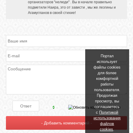
организаторов "нелюди" . Вы в начале правильно
подметили Наира, это от зависти , мы же лезгины и
Агамугланов в своей стихие!
Портал
использует
файлы cookies
для более
комфортной
работы
пользователя.
Продолжая
просмотр, вы
соглашаетесь
с
Политикой
использования
файлов
cookies
.