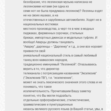
безобразие, что лезгинская музыка написана не
лезгинскими нотами (ни одна из
семи нот не была придумана лезгином)? Лезгины ездят
не на своих ишаках, а на
отечественных и зарубежных автомобилях. Ходят не в
национальных костюмах
местного производства, а черт-те в чем: в модных
пиджаках, фирменных сорочках, стильных
брюках, импортных джинсах и модельных туфлях. И
вообще! Аварцы должны танцевать
“Аварку”, даргинцы – “Даргинку” и т.д., а они все норовят
привнести свой
уникальный национальный стиль в самый любимый
танец всех кавказских народов,
традиционно именуемый “Лезгинкой”. Отказываюсь
верить в то, что директор
телеканала с потрясающим названием “Эксклюзив”
(“Эксклюзив-ТВ”), т.е. “исключение”,
может не знать лексического значения этого слова и не
понимать, что такое
исключительность. Прочитавшим Вашу заметку
понятно, что Вы могли подзабыть
отдельные орфографические, стилистические,
грамматические и пунктуационные
нюансы великого русского языка (в Вашей статье, увы, в