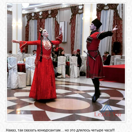
ОБЪЯВЛЕНИЯ
ВОПРОСЫ /
ОТВЕТЫ
КОНТАКТЫ
ВХОД
RSS
VK
Наказ, так сказать конкурсантам… но это длилось четыре часа!!!