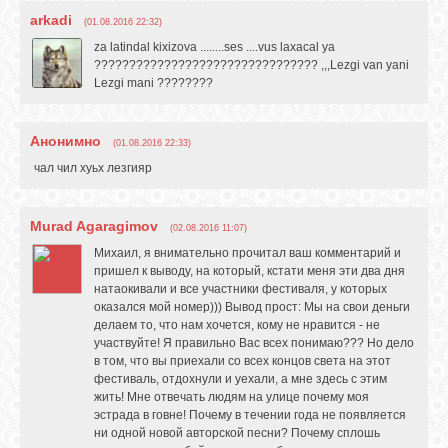
arkadi
(01.08.2016 22:32)
za latindal kixizova ........ses ....vus laxacal ya
???????????????????????????????? ,,,Lezgi van yani
Lezgi mani ????????
Анонимно
(01.08.2016 22:33)
чал чил хуьх лезгияр
Murad Agaragimov
(02.08.2016 11:07)
Михаил, я внимательно прочитал ваш комментарий и
пришел к выводу, на который, кстати меня эти два дня
натаокивали и все участники фестиваля, у которых
оказался мой номер))) Вывод прост: Мы на свои деньги
делаем то, что нам хочется, кому не нравится - не
участвуйте! Я правильно Вас всех понимаю??? Но дело
в том, что вы приехали со всех концов света на этот
фестиваль, отдохнули и уехали, а мне здесь с этим
жить! Мне отвечать людям на улице почему моя
эстрада в говне! Почему в течении года не появляется
ни одной новой авторской песни? Почему сплошь