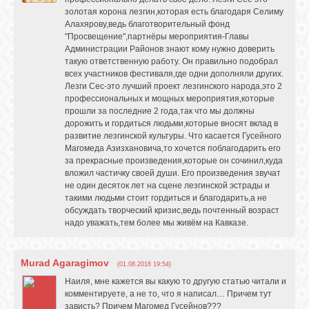
золотая корона лезгин,которая есть благодаря Селиму
Алахярову,ведь благотворительный фонд
"Просвещение",партнёры мероприятия-Главы
Администрации Районов знают кому нужно доверить
такую ответственную работу. Он правильно подобрал
всех участников фестиваля,где одни дополняли других.
Лезги Сес-это лучший проект лезгинского народа,это 2
профессиональных и мощных мероприятия,которые
прошли за последние 2 года,так что мы должны
дорожить и гордиться людьми,которые вносят вклад в
развитие лезгинской культуры. Что касается Гусейного
Магомеда Азизхановича,то хочется поблагодарить его
за прекрасные произведения,которые он сочинил,куда
вложил частичку своей души. Его произведения звучат
не один десяток лет на сцене лезгинской эстрады и
такими людьми стоит гордиться и благодарить,а не
обсуждать творческий кризис,ведь почтенный возраст
надо уважать,тем более мы живём на Кавказе.
Murad Agaragimov
(01.08.2016 19:54)
Наиля, мне кажется вы какую то другую статью читали и
комментируете, а не то, что я написал… Причем тут
зависть? Причем Магомед Гусейнов???