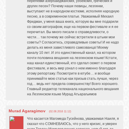
перепевки азербайджанских, узбекских, греческих и
других песен? Почему наши певицы, лезгинки,
выступают не в народном костюме, исполняя народную
песню, а в современном платье. Уважаемый Михаил
Фридман, у меня ваша книга, которую вы мне подарили
со своим автографом, еще на первом фестивале и я ее
перечитал. Вы много писали о справедливости, о
чести… так почему же сейчас встретили в штыки мои
советы? Согласитесь, справедливые советы! И не надо
делать из меня завистливого самозванца! Моему
каналу 10 лет. И это единственный канал, на котором
почти половина вещания на лезгинском языке! Кстати,
наш канал единственный, кто сделал сюжет о первом
фестивале, и весь мир узнал о нем именно благодаря
этому репортажу. Посмотрите в ютубе… и вообще
принимайте мою статью как призыв стать лучше, через
год… ведь нет предела совершенству! Всего хорошего.
Главный редактор телеканала национального вещания
на Лезгинском языке Мурад Агъарагьимов
Murad Agaragimov
(02.08.2016 11:12)
Что касается Магомеда Гусейнова, уважаемая Наиля, я
сказал что СОМНЕВАЮСЬ, что у него кризис, и уверен
если Тарлан Мамедов решит записать новый хит, то