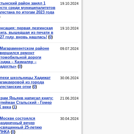
хтынский район занял 1
19.10.2024
есто среди муниципалитетов
гестана по итогам 2023 года
)
енсация: первая лезгинская
19.10.2024
нига, вышедшая из печати в
27 году, вновь нашлась!
(
0
)
 Магарамкентском районе
09.07.2024
авершился ремонт
втомобильной дороги
Ходжа – Казмаляр –
задоглы»
(
0
)
спехи школьницы Хадижат
30.06.2024
агамдеровой из города
гестанские огни
(
0
)
крам Яхьяев написал книгу:
21.06.2024
улейман Стальский - Гомер
X века
(
1
)
 Москве состоялся
30.04.2024
раздничный вечер
освященный 25-летию
ЛНКА
(
0
)