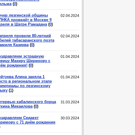
ильма
(
0
)
ечер лезгинской общины
02.04.2024
ЛНКА проведёт в Москве 9
преля в Шатре Рамадана
(
0
)
 апреля провели 80-летний
02.04.2024
билей табасаранского поэта
амиля Казиева
(
0
)
оздравляем эстрадную
01.04.2024
евицу Махиру Ширинову с
нём рождения!
(
0
)
ейтуева Алина заняла 1
01.04.2024
есто в региональном этапе
лимпиады по лезгинскому
зыку
(
1
)
нтервью кабалинского борца
31.03.2024
ухина Микаилова
(
0
)
оздравляем Седакет
30.03.2024
еримову с 71 днём рождения
)