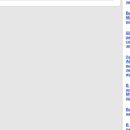
л
Ва
М
р
Ш
р
с
э
У
А
в
ле
ж
В
н
М
п
В
н
В 
ра