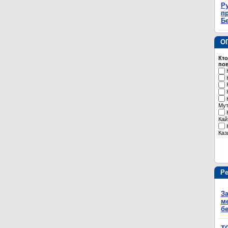
Р
пр
Б
О
Кто
пов
Му
Кай
Каз
Р
З
м
б