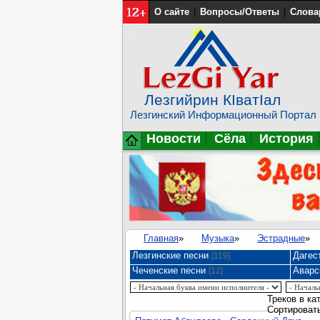
О сайте
|
Вопросы/Ответы
|
Слова
Лезгийрин КIватIал
Лезгинский Информационный Портал
Новости
Сёла
История
Главная
»
Музыка
»
Эстрадные
»
Лезгинские песни
Дагес
[119]
Чеченские песни
Аварс
[12]
Треков в ка
Сортировать