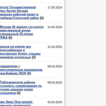
епутат Государственной
17.04.2024
умы Артем Бичаев
овершил рабочий визит в
улейман-Стальский район
(
0
)
 Москве 26 апреля состоится
14.04.2024
оржественный вечер
освященный 25-летию
ЛНКА
(
0
)
ереход на новую эру
11.04.2024
еплоснабжения в
агестанских Огнях: отзывы
нженеров котельных
(
0
)
оздравляем с
09.04.2024
лагословенным праздником
аза-Байрам 2024!
(
0
)
 Табасаранском районе
08.04.2024
остоялось соревнование по
усским шашкам среди
кольников
(
0
)
ид Эвер (Зов крови):
03.04.2024
ремьера лезгинского