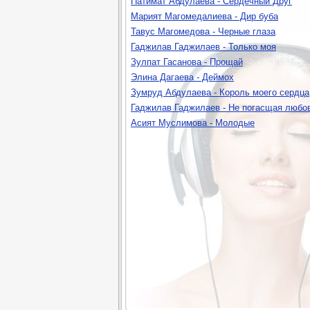
Патимат Абдулаева - Сердечный Друг
Марият Магомедалиева - Дир буба
Тавус Магомедова - Черные глаза
Гаджилав Гаджилаев - Только моя
Зулпат Гасанова - Прощай
Элина Дагаева - Деймох
Зумруд Абдулаева - Король моего сердца
Гаджилав Гаджилаев - Не погасщая любо
Асият Муслимова - Молодые