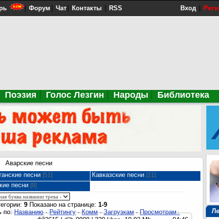
Рег
рь
|
Форум
|
Чат
|
Контакты
|
RSS
Вход
|
Поэзия
Голос Лезгин
Народы
Библиотека
Аварские песни
танские песни
Кавказские песни
[51]
[21]
кие песни
[9]
тегории:
9
Показано на странице:
1-9
Ле
 по:
Названию
·
Рейтингу
·
Комм
·
Загрузкам
·
Просмотрам