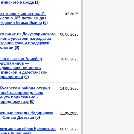
езгинского народа
(
1
)
хт гьеле хьанвач жал? -
11.07.2025
ысли о 185 летии со дня
ождения Етима Эмина
(
0
)
кольник из Докузпаринского
06.06.2025
айона удостоен награды за
оздание сада и поддержки
кологии
(
0
)
шёл из жизни Аликбер
26.05.2025
бдулгамидов —
ыдающаяся личность
згинской и дагестанской
урналистики
(
0
)
 Кусарском районе открыт
14.05.2025
овый газопровод: село
учугъ подключено к
риродному газу
(
0
)
оенные походы Надир-шаха
11.05.2025
а Южный Дагестан
(
0
)
лезгинских сёлах Кусарского
08.05.2025
йона КцIар идёт