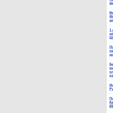
ф
В
Ф
а
1
ю
Ш
П
п
д
Б
м
о
я
И
Р
П
К
(
0