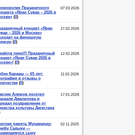
роморолик Праздничного
07.03.2026
нцерта «Яран Сувар – 2026 в
оскве»
(
0
)
раздничный концерт «Яран
27.02.2026
вар – 2026 в Москве»
ыходит на финишную
рямую
(
0
)
eaking news!!! Праздничный
12.02.2026
нцерт «Яран Сувар 2026 в
оскве»!
(
0
)
рбен Кардаш — 65 лет:
11.02.2026
иография и отзывы о
ворчестве
(
0
)
аксим Алимов посетил
17.01.2026
ердали Джалилова и
ередал поздравление от
инистра культуры Дагестана
)
ветлая память Мухаммеду-
02.11.2025
рифу Садыки —
ыдающемуся сыну