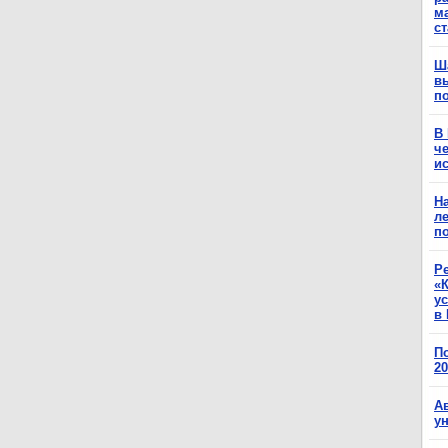
м
с
Ш
в
п
В
ч
ис
Н
ле
п
Р
«К
у
в 
П
2
А
у