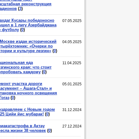
асштабная реконструкция
тадионов
(
3
)
ахдаг Кусары победоносно
07.05.2025
ышел в 1 лигу Азербайджана
о футболу
(
0
)
 Москве издан исторический
04.05.2025
етырёхтомник: «Очерки по
тории и культуре лезгин»
(
0
)
ациональная еда
11.04.2025
згинского края: что стоит
опробовать каждому
(
0
)
емонт участка дороги
05.01.2025
асумкент – Ашага-Стал» и
становка ночного освещения
Гогаз
(
0
)
оздравляем с Новым годом
31.12.2024
025 Цийи йис мубарак!
(
0
)
виакатастрофа в Актау
27.12.2024
несла жизни 38 человек
(
0
)