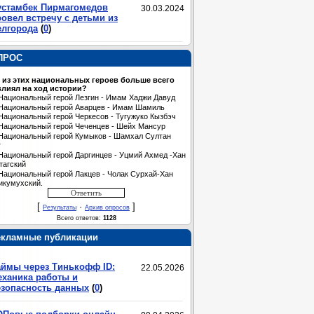
устамбек Пирмагомедов
30.03.2024
овел встречу с детьми из
елгорода
(
0
)
ПРОС
 из этих национальных героев больше всего
лиял на ход истории?
Национальный герой Лезгин - Имам Хаджи Давуд
Национальный герой Аварцев - Имам Шамиль
Национальный герой Черкесов - Тугужуко Кызбэч
Национальный герой Чеченцев - Шейх Мансур
Национальный герой Кумыков - Шамхал Султан
т
Национальный герой Даргинцев - Уцмий Ахмед -Хан
тагский
Национальный герой Лакцев - Чолак Сурхай-Хан
икумухский.
[
·
]
Результаты
Архив опросов
Всего ответов:
1128
екламные публикации
аймы через Тинькофф ID:
22.05.2026
еханика работы и
езопасность данных
(
0
)