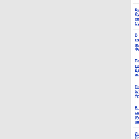
Д
Д
с
С
В
т
п
Ф
П
т
Д
и
П
б
Ур
В
с
р
ш
Ив
П