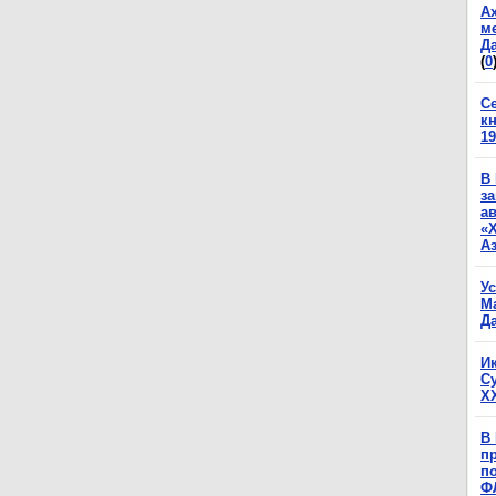
А
м
Да
(
0
С
к
19
В
з
а
«
А
У
М
Да
И
С
X
В
п
п
Ф