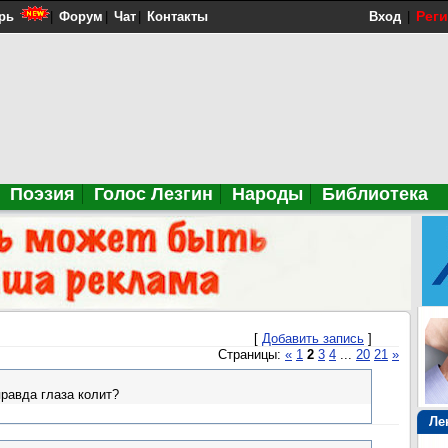
Рег
рь
|
Форум
|
Чат
|
Контакты
Вход
|
Поэзия
Голос Лезгин
Народы
Библиотека
[
Добавить запись
]
Страницы:
«
1
2
3
4
...
20
21
»
равда глаза колит?
Ле