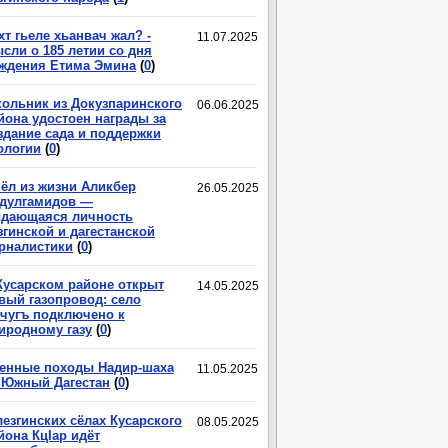
хт гьеле хьанвач жал? -
11.07.2025
сли о 185 летии со дня
ждения Етима Эмина
(
0
)
ольник из Докузпаринского
06.06.2025
йона удостоен награды за
здание сада и поддержки
ологии
(
0
)
ёл из жизни Аликбер
26.05.2025
дулгамидов —
дающаяся личность
згинской и дагестанской
рналистики
(
0
)
Кусарском районе открыт
14.05.2025
вый газопровод: село
чугъ подключено к
иродному газу
(
0
)
енные походы Надир-шаха
11.05.2025
 Южный Дагестан
(
0
)
лезгинских сёлах Кусарского
08.05.2025
йона КцIар идёт