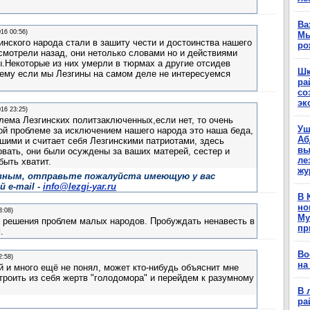
Ва
016 00:56)
Мы
нского народа стали в зашиту чести и достоинства нашего
ро
 смотрели назад, они нетолько словами но и действиями
.Некоторые из них умерли в тюрмах а другие отсидев
Шк
ему если мы Лезгины на самом деле не интересуемся
ра
со
эк
016 23:25)
лема Лезгинских политзаключенных,если нет, то очень
Уш
ой проблеме за исключением нашего народа это наша беда,
Аб
ими и считает себя Лезгинскими патриотами, здесь
вы
вать, они были осуждены за ваших матерей, сестер и
ле
ыть хватит.
жу
вным, отправьте пожалуйста имеющую у вас
 e-mail -
info@lezgi-yar.ru
В 
но
3:08)
Му
я решения проблем малых народов. Пробуждать ненавесть в
пр
.
Во
2:58)
на
й и много ещё не понял, может кто-нибудь объяснит мне
троить из себя жертв "голодомора" и перейдем к разумному
В 
ра