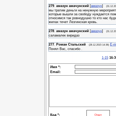
279
.
амазун амачунский
[
амазун
]
(31.12.2
мы тратим деньги на ненужную мероприят
которые вышли за свободу нуждается пом
относимся так ровнодушно то кто нас буд
жилах течет Лезгинская кровь.
278
.
амазун амачунский
[
амазун
]
(31.12.2
саламалек виридаз
277
.
Роман Стальский
E-m
(28.12.2015 14:36)
Понял Вас, спасибо .
1-15
16-3
Имя *:
Email:
Код *: