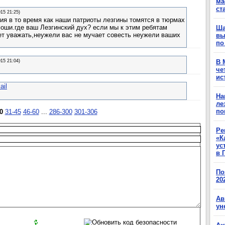
ма
ст
015 21:25)
ия в то время как наши патриоты лезгины томятся в тюрмах
оши.где ваш Лезгинский дух? если мы к этим ребятам
Ша
ет уважать,неужели вас не мучает совесть неужели ваших
вы
по
015 21:04)
В 
че
ис
ail
На
ле
по
0
31-45
46-60
...
286-300
301-306
Ре
«К
ус
в 
По
20
Ав
ун