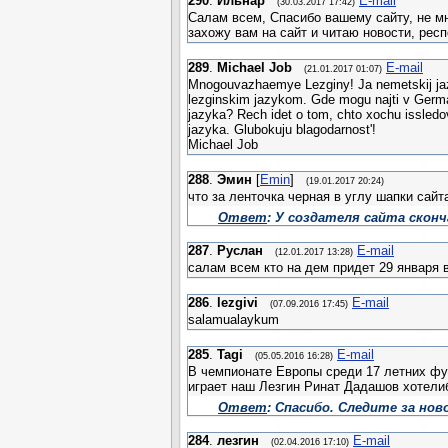
290
.
Ильнар
E-mail
(30.03.2017 17:42)
Салам всем, Спасибо вашему сайту, не м
захожу вам на сайт и читаю новости, рес
289
.
Michael Job
E-mail
(21.01.2017 01:07)
Mnogouvazhaemye Lezginy! Ja nemetskij jazy
lezginskim jazykom. Gde mogu najti v German
jazyka? Rech idet o tom, chto xochu issledov
jazyka. Glubokuju blagodarnost'!
Michael Job
288
.
Эмин
[
Emin
]
(19.01.2017 20:24)
что за ленточка черная в углу шапки сайт
Ответ
: У создателя сайта сконч
287
.
Руслан
E-mail
(12.01.2017 13:28)
салам всем кто на дем придет 29 января 
286
.
lezgivi
E-mail
(07.09.2016 17:45)
salamualaykum
285
.
Tagi
E-mail
(05.05.2016 16:28)
В чемпионате Европы среди 17 летних ф
играет наш Лезгин Ринат Дадашов хотели
Ответ
: Спасибо. Следите за нов
284
.
лезгин
E-mail
(02.04.2016 17:10)