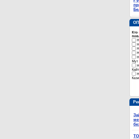
Ру
пр
Бе
ОП
Кто
пов
Н
Н
Н
Н
Н
Мут
Н
Кайт
Н
Кази
Ре
За
ме
бе
ТО