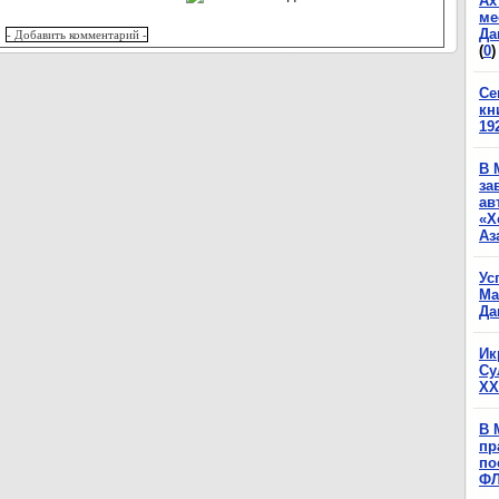
Ах
ме
Да
(
0
)
Се
кн
19
В 
за
ав
«Х
Аз
Ус
Ма
Да
Ик
Су
XX
В 
пр
по
Ф