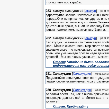
что молчим про карабах
283
.
амазун амачунский
[
амазун
]
(05.01.2
здраствуйте Зарина!Некоторые сыны Лезги
народа.Они не прятались как другие и не
доказали что остались достойные Лезгины
длительные сроки, вышли на свободу.Поч
ихним положением, на этом все Зарина.
282
.
амазун амачунский
[
амазун
]
(03.01.2
Салахудин Ты знаеш что сушествует проб
жаль.Можно сказать весь мир знает об эт
знаюшие знают но прикидываются незнаюш
большого ума ненадо просто надо действо
дочерей. Мы же любим умничать, может б
Ответ
: Чтобы не быть голосло
информацию на наш редакционный
281
.
Салахутдин
[
Салахутдин
]
(03.01.2016 2
Предлагайте свои идеи, свои взгляды дл
глазах соотечественников, игра с разумом
280
.
Салахутдин
[
Салахутдин
]
(03.01.2016 2
Ассалам всем! Так, как я вновь прибывши
концепцию данного сайта. Может хватит с
диалогу!
Ответ
: Предлагайте