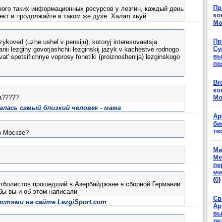
Пр
ного таких информационных ресурсов у лезгин, каждый день
ко
пект и продолжайте в таком же духе. Халал хьуй
Мо
Пр
koved (uzhe ushel v pensiju), kotoryj interesovaetsja
Су
ii lezginy govorjashchii lezginskij jazyk v kachestve rodnogo
вы
at' spetsifichnye voprosy fonetiki (proiznoshenija) lezginskogo
пр
Br
ко
а?????
Мо
алась самый близкий человек - мама
Ар
би
тв
в Москве?
Ма
Ме
пе
ми
(
0
)
утболистов прошедший в Азербайджане в сборной Германии
бы вы и об этом написали
Св
остями на сайте LezgiSport.com
Ар
вы
ле