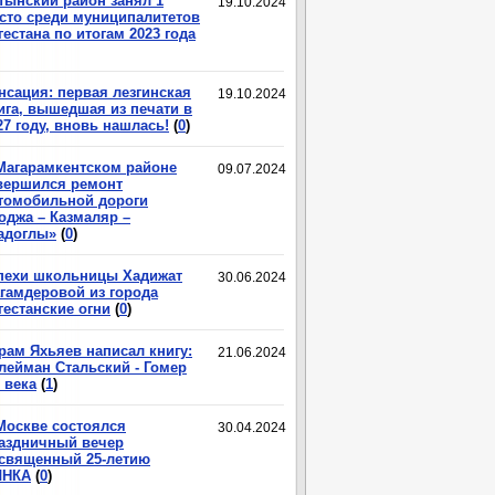
тынский район занял 1
19.10.2024
сто среди муниципалитетов
гестана по итогам 2023 года
нсация: первая лезгинская
19.10.2024
ига, вышедшая из печати в
27 году, вновь нашлась!
(
0
)
Магарамкентском районе
09.07.2024
вершился ремонт
томобильной дороги
оджа – Казмаляр –
адоглы»
(
0
)
пехи школьницы Хадижат
30.06.2024
гамдеровой из города
гестанские огни
(
0
)
рам Яхьяев написал книгу:
21.06.2024
лейман Стальский - Гомер
 века
(
1
)
Москве состоялся
30.04.2024
аздничный вечер
священный 25-летию
ЛНКА
(
0
)