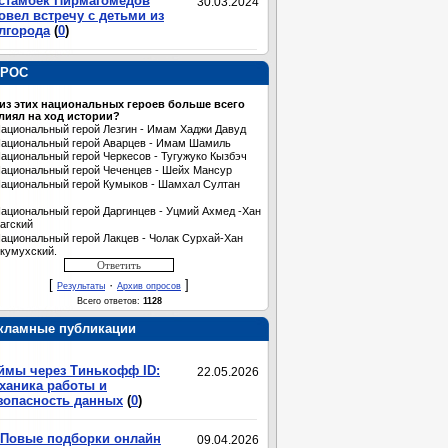
стамбек Пирмагомедов
30.03.2024
овел встречу с детьми из
лгорода
(
0
)
РОС
 из этих национальных героев больше всего
лиял на ход истории?
ациональный герой Лезгин - Имам Хаджи Давуд
ациональный герой Аварцев - Имам Шамиль
ациональный герой Черкесов - Тугужуко Кызбэч
ациональный герой Чеченцев - Шейх Мансур
ациональный герой Кумыков - Шамхал Султан
ациональный герой Даргинцев - Уцмий Ахмед -Хан
агский
ациональный герой Лакцев - Чолак Сурхай-Хан
кумухский.
[
·
]
Результаты
Архив опросов
Всего ответов:
1128
кламные публикации
ймы через Тинькофф ID:
22.05.2026
ханика работы и
зопасность данных
(
0
)
Повые подборки онлайн
09.04.2026