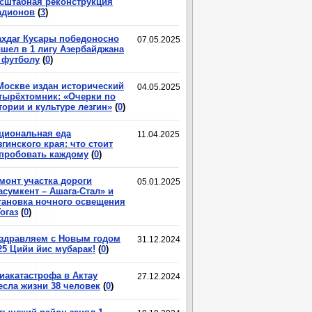
сштабная реконструкция
адионов
(
3
)
хдаг Кусары победоносно
07.05.2025
шел в 1 лигу Азербайджана
 футболу
(
0
)
Москве издан исторический
04.05.2025
тырёхтомник: «Очерки по
тории и культуре лезгин»
(
0
)
циональная еда
11.04.2025
згинского края: что стоит
пробовать каждому
(
0
)
монт участка дороги
05.01.2025
асумкент – Ашага-Стал» и
тановка ночного освещения
Гогаз
(
0
)
здравляем с Новым годом
31.12.2024
25 Цийи йис мубарак!
(
0
)
иакатастрофа в Актау
27.12.2024
есла жизни 38 человек
(
0
)