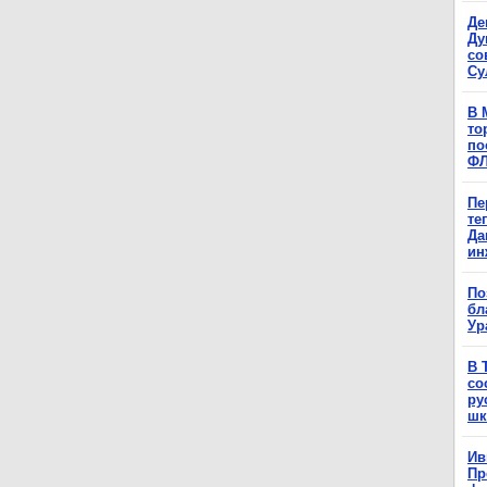
Де
Ду
со
Су
В 
то
по
Ф
Пе
те
Да
ин
По
бл
Ур
В 
со
ру
шк
Ив
Пр