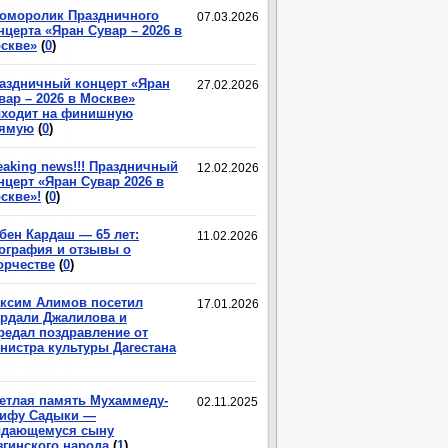
оморолик Праздничного
07.03.2026
нцерта «Яран Сувар – 2026 в
скве»
(
0
)
аздничный концерт «Яран
27.02.2026
вар – 2026 в Москве»
ходит на финишную
ямую
(
0
)
eaking news!!! Праздничный
12.02.2026
нцерт «Яран Сувар 2026 в
скве»!
(
0
)
бен Кардаш — 65 лет:
11.02.2026
ография и отзывы о
орчестве
(
0
)
ксим Алимов посетил
17.01.2026
рдали Джалилова и
редал поздравление от
нистра культуры Дагестана
етлая память Мухаммеду-
02.11.2025
ифу Садыки —
дающемуся сыну
згинского народа
(
1
)