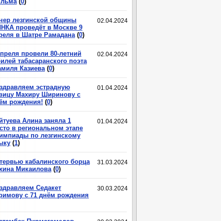
льма
(
0
)
чер лезгинской общины
02.04.2024
НКА проведёт в Москве 9
реля в Шатре Рамадана
(
0
)
апреля провели 80-летний
02.04.2024
илей табасаранского поэта
миля Казиева
(
0
)
здравляем эстрадную
01.04.2024
вицу Махиру Ширинову с
ём рождения!
(
0
)
йтуева Алина заняла 1
01.04.2024
сто в региональном этапе
импиады по лезгинскому
ыку
(
1
)
тервью кабалинского борца
31.03.2024
хина Микаилова
(
0
)
здравляем Седакет
30.03.2024
римову с 71 днём рождения