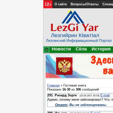
О сайте
|
Вопросы/Ответы
|
Слова
Лезгийрин КIватIал
Лезгинский Информационный Портал
Новости
Сёла
История
Главная
»
Гостевая книга
Показано
16
-
30
из
306
сообщений
291
.
Рихард Зорге
E-mail
(10.04.2017 18:33)
Админ, почему меня заблокировал? Что, п
Ответ
: Вы не заблокированы