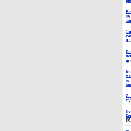
фи
Ве
ФЛ
ап
1 
юб
Ша
По
пе
дн
Бе
ме
ол
яз
Ин
Ру
По
Ке
(
0
)