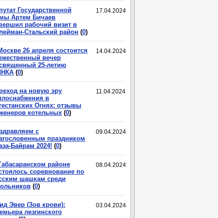
путат Государственной
17.04.2024
мы Артем Бичаев
вершил рабочий визит в
лейман-Стальский район
(
0
)
Москве 26 апреля состоится
14.04.2024
ржественный вечер
священный 25-летию
ЛНКА
(
0
)
реход на новую эру
11.04.2024
плоснабжения в
гестанских Огнях: отзывы
женеров котельных
(
0
)
здравляем с
09.04.2024
агословенным праздником
аза-Байрам 2024!
(
0
)
Табасаранском районе
08.04.2024
стоялось соревнование по
сским шашкам среди
ольников
(
0
)
ид Эвер (Зов крови):
03.04.2024
емьера лезгинского