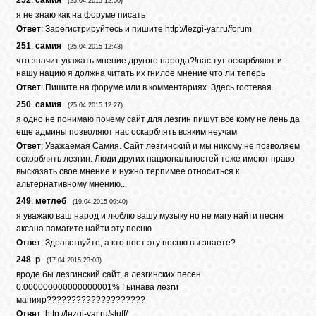
252
.
самия
(25.04.2015 12:50)
я не знаю как на форуме писать
Ответ
: Зарегистрируйтесь и пишите
http://lezgi-yar.ru/forum
ОБЪЯВЛЕНИЯ
251
.
самия
(25.04.2015 12:43)
что значит уважать мнение другого народа?!нас тут оскарбляют и
нашу нацию я должна читать их гнилое мнение что ли теперь
ВОПРОСЫ /
Ответ
: Пишите на форуме или в комментариях. Здесь гостевая.
ОТВЕТЫ
250
.
самия
(25.04.2015 12:27)
я одно не понимаю почему сайт для лезгин пишут все кому не лень да
еще админы позволяют нас оскарблять всяким неучам
КОНТАКТЫ
Ответ
: Уважаемая Самия. Сайт лезгинский и мы никому не позволяем
оскорблять лезгин. Люди других национальностей тоже имеют право
высказать свое мнение и нужно терпимее относиться к
альтернативному мнению...
ВХОД
249
.
метлеб
(19.04.2015 09:40)
я уважаю ваш народ и люблю вашу музыку но не магу найти песня
аксана памагите найти эту песню
Ответ
: Здравствуйте, а кто поет эту песню вы знаете?
RSS
248
.
р
(17.04.2015 23:03)
вроде бы лезгинский сайт, а лезгинских песен
0.000000000000000001% Гьинава лезги
VK
манияр????????????????????
Ответ
:
http://lezgi-yar.ru/stuff/