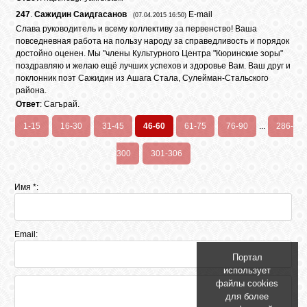
247
.
Сажидин Саидгасанов
E-mail
(07.04.2015 16:50)
GOOGLE+
Слава руководитель и всему коллективу за первенство! Ваша
повседневная работа на пользу народу за справедливость и порядок
достойно оценен. Мы "члены Культурного Центра "Кюринские зоры"
TWITTER
поздравляю и желаю ещё лучших успехов и здоровье Вам. Ваш друг и
поклонник поэт Сажидин из Ашага Стала, Сулейман-Стальского
района.
FACEBOOK
Ответ
: Сагърай.
1-15
16-30
31-45
46-60
61-75
76-90
...
286-
300
301-306
Имя *:
Email:
Портал
использует
файлы cookies
для более