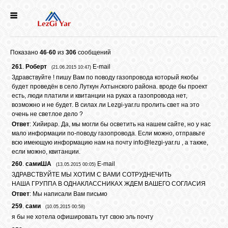
НОВОСТИ
Показано
46
-
60
из
306
сообщений
СЕЛА
261
.
Роберт
E-mail
(21.06.2015 10:47)
Здравствуйте ! пишу Вам по поводу газопровода который якобы
будет проведён в село Луткун Ахтынского района. вроде бы проект
ИСТОРИЯ
есть, люди платили и квитанции на руках а газопровода нет,
возможно и не будет. В силах ли Lezgi-yar.ru пролить свет на это
очень не светлое дело ?
КУЛЬТУРА
Ответ
: Хийирар. Да, мы могли бы осветить на нашем сайте, но у нас
мало информации по-поводу газопровода. Если можно, отправьте
всю имеющую информацию нам на почту
info@lezgi-yar.ru
, а также,
если можно, квитанции.
ГОЛОС
260
.
самиША
E-mail
ЛЕЗГИН
(13.05.2015 00:05)
ЗДРАВСТВУЙТЕ МЫ ХОТИМ С ВАМИ СОТРУДНЕЧИТЬ
НАША ГРУППА В ОДНАКЛАССНИКАХ ЖДЕМ ВАШЕГО СОГЛАСИЯ
Ответ
: Мы написали Вам письмо
НАРОДЫ
259
.
сами
(10.05.2015 00:58)
я бы не хотела офишировать тут свою эль почту