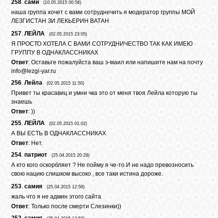
БИБЛИОТЕКА
258
.
сами
(10.05.2015 00:56)
наша группа хочет с вами сотруднечить я модератор группы МОЙ
ЛЕЗГИСТАН ЗИ ЛЕКЬЕРИН ВАТАН
ФОРУМ
257
.
ЛЕЙЛА
(02.05.2015 23:05)
Я ПРОСТО ХОТЕЛА С ВАМИ СОТРУДНИЧЕСТВО ТАК КАК ИМЕЮ
ГРУППУ В ОДНАКЛАССНИКАХ
Ответ
: Оставьте пожалуйста ваш э-маил или напишите нам на почту
ГОСТЕВАЯ
info@lezgi-yar.ru
256
.
Лейла
(02.05.2015 11:50)
Привет ты красавиц и умни чка это от меня твоя Лейла которую ты
О САЙТЕ
знаешь
Ответ
: ))
255
.
ЛЕЙЛА
ФОТО
(02.05.2015 01:02)
А ВЫ ЕСТЬ В ОДНАКЛАССНИКАХ
Ответ
: Нет.
ВИДЕО
254
.
патриот
(25.04.2015 20:29)
А кто кого оскорбляет ? Не пойму я че-то.И не надо превозносить
свою нацию слишком высоко , все таки истина дороже.
МУЗЫКА
253
.
самия
(25.04.2015 12:58)
жаль что я не админ этого сайта
Ответ
: Только после смерти Слезинки))
САЙТЫ