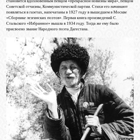
становится вдохновенным певцом «прекрасной новизны мира», певцом
БИБЛИОТЕКА
Советской отчизны, Коммунистической партии. Стихи его начинают
появляться в газетах, напечатаны в 1927 году в вышедшем в Москве
«Сборнике лезгинских поэтов». Первая книга произведений С.
ФОРУМ
Стальского «Избранное» вышла в 1934 году. Тогда же ему было
присвоено звание Народного поэта Дагестана.
ГОСТЕВАЯ
О САЙТЕ
ФОТО
ВИДЕО
МУЗЫКА
САЙТЫ