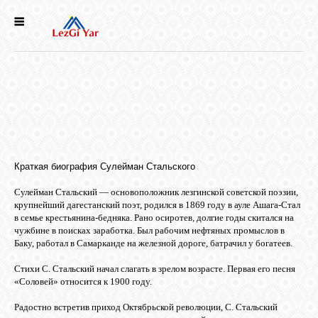
НОВОСТИ
СЕЛА
ИСТОРИЯ
Краткая биография Сулейман Стальского
КУЛЬТУРА
Сулейман Стальский — основоположник лезгинской советской поэзии,
крупнейший дагестанский поэт, родился в 1869 году в ауле Ашага-Стал
в семье крестьянина-бедняка. Рано осиротев, долгие годы скитался на
ГОЛОС
чужбине в поисках заработка. Был рабочим нефтяных промыслов в
ЛЕЗГИН
Баку, работал в Самарканде на железной дороге, батрачил у богатеев.
Стихи С. Стальский начал слагать в зрелом возрасте. Первая его песня
НАРОДЫ
«Соловей» относится к 1900 году.
Радостно встретив приход Октябрьской революции, С. Стальский