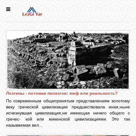
НОВОСТИ
СЕЛА
ИСТОРИЯ
КУЛЬТУРА
Лезгины - потомки пелазгов: миф или реальность?
ГОЛОС
ЛЕЗГИН
По современным общепринятым представлениям золотому
веку греческой цивилизации предшествовала иная,ныне
исчезнувшая цивилизация,не имеющая ничего общего с
НАРОДЫ
гречес- кой или микенской цивилизациями. Это так
называемая вел...