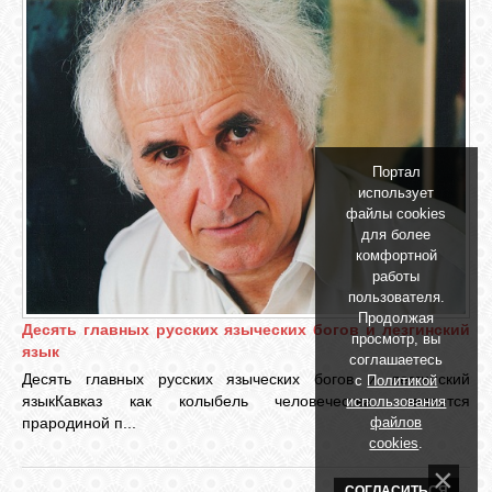
БИБЛИОТЕКА
ФОРУМ
ГОСТЕВАЯ
Портал
использует
О САЙТЕ
файлы cookies
для более
комфортной
работы
ФОТО
пользователя.
Продолжая
Десять главных русских языческих богов и лезгинский
просмотр, вы
ВИДЕО
язык
соглашаетесь
Десять главных русских языческих богов и лезгинский
с
Политикой
языкКавказ как колыбель человечества, является
использования
МУЗЫКА
файлов
прародиной п...
cookies
.
САЙТЫ
СОГЛАСИТЬСЯ