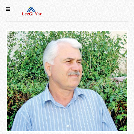
НОВОСТИ
СЕЛА
ИСТОРИЯ
КУЛЬТУРА
ГОЛОС
ЛЕЗГИН
НАРОДЫ