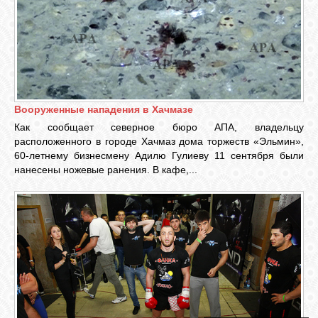
GOOGLE+
TWITTER
FACEBOOK
Вооруженные нападения в Хачмазе
Как сообщает северное бюро АПА, владельцу
расположенного в городе Хачмаз дома торжеств «Эльмин»,
60-летнему бизнесмену Адилю Гулиеву 11 сентября были
нанесены ножевые ранения. В кафе,...