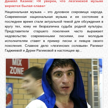
БИБЛИОТЕКА
Даниял Казиев: «Я уверен, что лезгинской музыке
вернется былая слава»
Национальная музыка – это духовное сокровище народа.
ФОРУМ
Современная национальная музыка и ее состояние в
последнее время стали актуальной темой для обсуждения в
кругу тех, кому не безразлична судьба родной культуры.
Представители старшего поколения часто выражают
ГОСТЕВАЯ
недовольство современными песнями, они молодым
исполнителям ставят в пример песни и певцов своего
поколения. Славное дело «лезгинских соловьев» Рагимат
О САЙТЕ
Гаджиевой и Дурии Рагимовой в настоящее вр...
ФОТО
ВИДЕО
МУЗЫКА
САЙТЫ