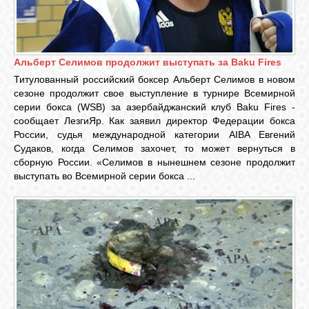
ОБЪЯВЛЕНИЯ
Альберт Селимов продолжит выступать за Baku Fires
Титулованный российский боксер Альберт Селимов в новом
ВОПРОСЫ /
сезоне продолжит свое выступление в турнире Всемирной
ОТВЕТЫ
серии бокса (WSB) за азербайджанский клуб Baku Fires -
сообщает ЛезгиЯр. Как заявил директор Федерации бокса
России, судья международной категории AIBA Евгений
КОНТАКТЫ
Судаков, когда Селимов захочет, то может вернуться в
сборную России. «Селимов в нынешнем сезоне продолжит
выступать во Всемирной серии бокса ...
ВХОД
RSS
VK