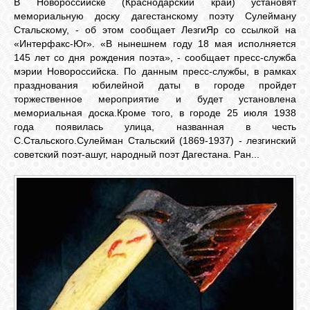
В Новороссийске (Краснодарский край) установят
мемориальную доску дагестанскому поэту Сулейману
Стальскому, - об этом сообщает ЛезгиЯр со ссылкой на
ОБЪЯВЛЕНИЯ
«Интерфакс-Юг». «В нынешнем году 18 мая исполняется
145 лет со дня рождения поэта», - сообщает пресс-служба
мэрии Новороссийска. По данным пресс-службы, в рамках
празднования юбилейной даты в городе пройдет
ВОПРОСЫ /
ОТВЕТЫ
торжественное мероприятие и будет установлена
мемориальная доска.Кроме того, в городе 25 июля 1938
года появилась улица, названная в честь
С.Стальского.Сулейман Стальский (1869-1937) - лезгинский
КОНТАКТЫ
советский поэт-ашуг, народный поэт Дагестана. Ран...
ВХОД
RSS
VK