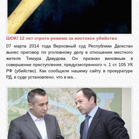
GOOGLE+
TWITTER
ШОК! 12 лет строго режима за жестокое убийство
07 марта 2014 года Верховный суд Республики Дагестан
FACEBOOK
вынес приговор по уголовному делу в отношении местного
жителя Тимура Давудова. Он признан виновным в
совершении преступления, предусмотренного ч. 1 ст. 105 УК
РФ (убийство). Как сообщили нашему сайту в прокуратуре
РД, в суде установлено, что в ма...