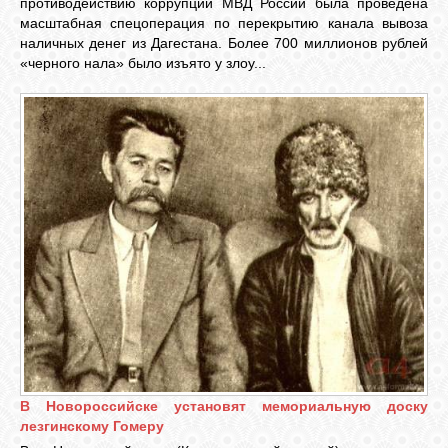
противодействию коррупции МВД России была проведена
БИБЛИОТЕКА
масштабная спецоперация по перекрытию канала вывоза
наличных денег из Дагестана. Более 700 миллионов рублей
«черного нала» было изъято у злоу...
ФОРУМ
ГОСТЕВАЯ
О САЙТЕ
ФОТО
ВИДЕО
МУЗЫКА
В Новороссийске установят мемориальную доску
лезгинскому Гомеру
САЙТЫ