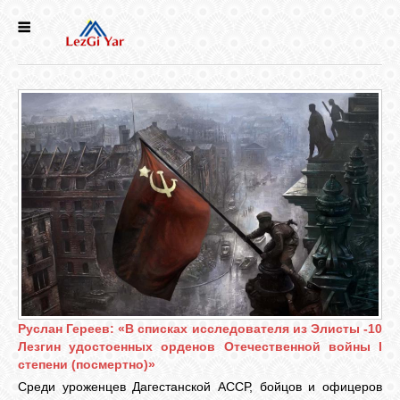
НОВОСТИ
СЕЛА
ИСТОРИЯ
КУЛЬТУРА
ГОЛОС
ЛЕЗГИН
Руслан Гереев: «В списках исследователя из Элисты -10
Лезгин удостоенных орденов Отечественной войны I
НАРОДЫ
степени (посмертно)»
Среди уроженцев Дагестанской АССР, бойцов и офицеров