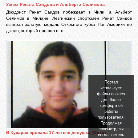
Успех Рената Саидова и Альберта Селимова
Дзюдоист Ренат Саидов побеждает в Чили, а Альберт
Селимов в Милане. Лезгинский спортсмен Ренат Саидов
ОБЪЯВЛЕНИЯ
выиграл золотую медаль Открытого кубка Пан-Америки по
дзюдо, который прошел в го...
ВОПРОСЫ /
ОТВЕТЫ
КОНТАКТЫ
Портал
ВХОД
использует
файлы cookies
для более
комфортной
RSS
работы
пользователя.
Продолжая
VK
просмотр, вы
В Кусарах пропала 17-летняя девушка (Фото)
соглашаетесь