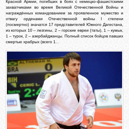
БИБЛИОТЕКА
Красной Армии, погибших в боях с немецко-фашистскими
захватчиками во время Великой Отечественной Войны и
награждённых командованием за проявленное мужество и
отвагу орденами Отечественной войны I степени
ФОРУМ
(посмертно) значатся 17 представителей Южного Дагестана,
из которых 10 – лезгины, 2 – горские евреи (таты), 1 – кумык,
1 – турок, 2 – азербайджанцы. Полный список бойцов павших
ГОСТЕВАЯ
смертью храбрых (всего 1...
О САЙТЕ
ФОТО
ВИДЕО
МУЗЫКА
САЙТЫ