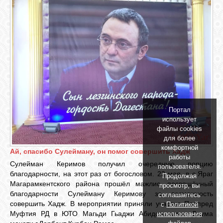
Портал
использует
файлы cookies
для более
комфортной
Ай, спасибо Сулейману, он помог совершить Хадж
работы
Сулейман Керимов получил очередную порцию
пользователя.
благодарности, на этот раз от богословом. 22 мая, в с.Яраг
Продолжая
Магарамкентского района прошёл мажлис, посвящённый
просмотр, вы
благодарности Сулейману Керимову за возможность
соглашаетесь
совершить Хадж. В мероприятии приняли участие Полпред
с
Политикой
Муфтия РД в ЮТО Магьди Гьаджи Абидов, имам Джума
использования