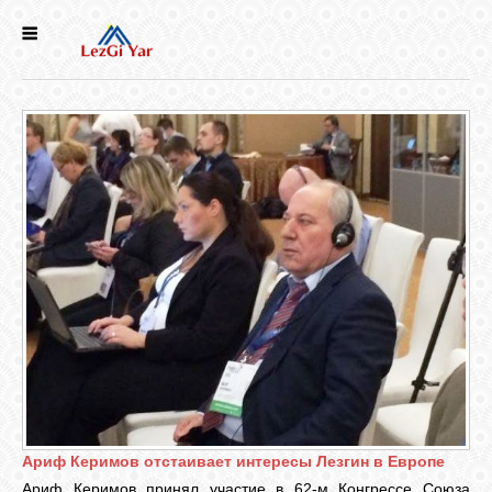
НОВОСТИ
СЕЛА
ИСТОРИЯ
КУЛЬТУРА
ГОЛОС
ЛЕЗГИН
НАРОДЫ
Ариф Керимов отстаивает интересы Лезгин в Европе
Ариф Керимов принял участие в 62-м Конгрессе Союза