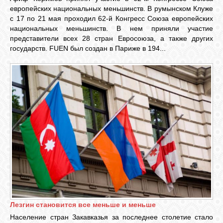
БИБЛИОТЕКА
европейских национальных меньшинств. В румынском Клуже
с 17 по 21 мая проходил 62-й Конгресс Союза европейских
национальных меньшинств. В нем приняли участие
ФОРУМ
представители всех 28 стран Евросоюза, а также других
государств. FUEN был создан в Париже в 194...
ГОСТЕВАЯ
О САЙТЕ
ФОТО
ВИДЕО
МУЗЫКА
Лезгин становится все меньше и меньше
Население стран Закавказья за последнее столетие стало
САЙТЫ