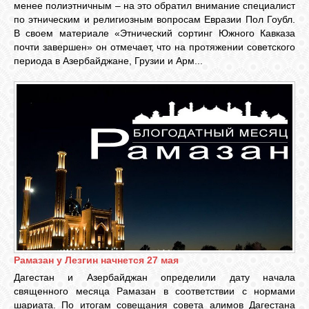
менее полиэтничным – на это обратил внимание специалист
по этническим и религиозным вопросам Евразии Пол Гоубл.
В своем материале «Этнический сортинг Южного Кавказа
ОБЪЯВЛЕНИЯ
почти завершен» он отмечает, что на протяжении советского
периода в Азербайджане, Грузии и Арм...
ВОПРОСЫ /
ОТВЕТЫ
КОНТАКТЫ
ВХОД
RSS
Рамазан у Лезгин начнется 27 мая
Дагестан и Азербайджан определили дату начала
VK
священного месяца Рамазан в соответствии с нормами
шариата. По итогам совещания совета алимов Дагестана