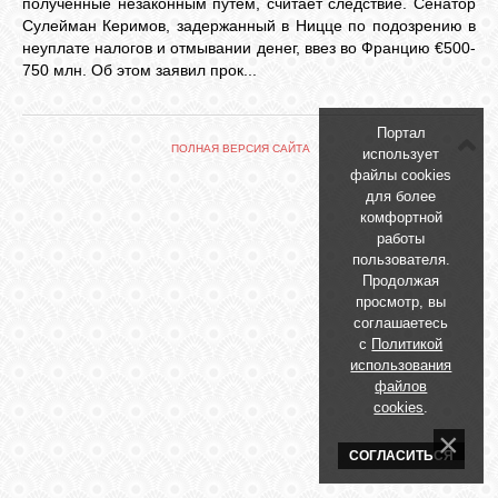
полученные незаконным путем, считает следствие. Сенатор
БИБЛИОТЕКА
Сулейман Керимов, задержанный в Ницце по подозрению в
неуплате налогов и отмывании денег, ввез во Францию €500-
750 млн. Об этом заявил прок...
ФОРУМ
Портал
ГОСТЕВАЯ
ПОЛНАЯ ВЕРСИЯ САЙТА
использует
файлы cookies
для более
О САЙТЕ
комфортной
работы
пользователя.
Продолжая
ФОТО
просмотр, вы
соглашаетесь
с
Политикой
ВИДЕО
использования
файлов
cookies
.
МУЗЫКА
СОГЛАСИТЬСЯ
САЙТЫ