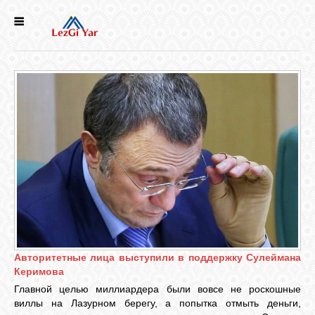
НОВОСТИ
СЕЛА
ИСТОРИЯ
КУЛЬТУРА
ГОЛОС
ЛЕЗГИН
Авторитетные лица выступили в поддержку Сулеймана
Керимова
НАРОДЫ
Главной целью миллиардера были вовсе не роскошные
виллы на Лазурном берегу, а попытка отмыть деньги,