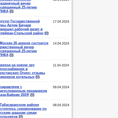
раздничный вечер
освященный 25-летию
ЛНКА
(
0
)
епутат Государственной
17.04.2024
умы Артем Бичаев
овершил рабочий визит в
улейман-Стальский район
(
0
)
 Москве 26 апреля состоится
14.04.2024
оржественный вечер
освященный 25-летию
ЛНКА
(
0
)
ереход на новую эру
11.04.2024
еплоснабжения в
агестанских Огнях: отзывы
нженеров котельных
(
0
)
оздравляем с
09.04.2024
лагословенным праздником
аза-Байрам 2024!
(
0
)
 Табасаранском районе
08.04.2024
остоялось соревнование по
усским шашкам среди
кольников
(
0
)