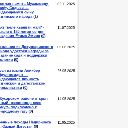
ветлая память Мухаммеду-
02.11.2025
рифу Садыки —
ыдающемуся сыну
езгинского народа
(
1
)
хт гьеле хьанвач жал? -
11.07.2025
ысли о 185 летии со дня
ождения Етима Эмина
(
0
)
кольник из Докузпаринского
06.06.2025
айона удостоен награды за
оздание сада и поддержки
кологии
(
0
)
шёл из жизни Аликбер
26.05.2025
бдулгамидов —
ыдающаяся личность
згинской и дагестанской
урналистики
(
0
)
 Кусарском районе открыт
14.05.2025
овый газопровод: село
учугъ подключено к
риродному газу
(
0
)
оенные походы Надир-шаха
11.05.2025
а Южный Дагестан
(
0
)