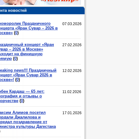
нта новостей
роморолик Праздничного
07.03.2026
нцерта «Яран Сувар – 2026 в
оскве»
(
0
)
раздничный концерт «Яран
27.02.2026
вар – 2026 в Москве»
ыходит на финишную
рямую
(
0
)
eaking news!!! Праздничный
12.02.2026
нцерт «Яран Сувар 2026 в
оскве»!
(
0
)
рбен Кардаш — 65 лет:
11.02.2026
иография и отзывы о
ворчестве
(
0
)
аксим Алимов посетил
17.01.2026
ердали Джалилова и
ередал поздравление от
инистра культуры Дагестана
)