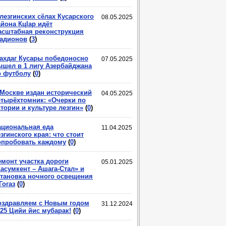
лезгинских сёлах Кусарского
08.05.2025
йона КцIар идёт
асштабная реконструкция
тадионов
(
3
)
ахдаг Кусары победоносно
07.05.2025
ышел в 1 лигу Азербайджана
о футболу
(
0
)
 Москве издан исторический
04.05.2025
етырёхтомник: «Очерки по
тории и культуре лезгин»
(
0
)
ациональная еда
11.04.2025
згинского края: что стоит
опробовать каждому
(
0
)
емонт участка дороги
05.01.2025
асумкент – Ашага-Стал» и
становка ночного освещения
Гогаз
(
0
)
оздравляем с Новым годом
31.12.2024
025 Цийи йис мубарак!
(
0
)