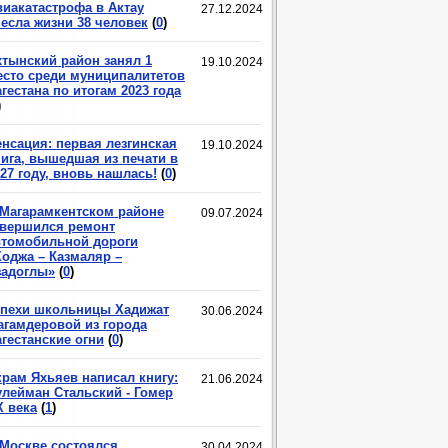
виакатастрофа в Актау
27.12.2024
несла жизни 38 человек
(
0
)
хтынский район занял 1
19.10.2024
есто среди муниципалитетов
гестана по итогам 2023 года
)
енсация: первая лезгинская
19.10.2024
нига, вышедшая из печати в
27 году, вновь нашлась!
(
0
)
 Магарамкентском районе
09.07.2024
авершился ремонт
втомобильной дороги
Ходжа – Казмаляр –
задоглы»
(
0
)
спехи школьницы Хадижат
30.06.2024
агамдеровой из города
гестанские огни
(
0
)
крам Яхьяев написал книгу:
21.06.2024
улейман Стальский - Гомер
X века
(
1
)
 Москве состоялся
30.04.2024