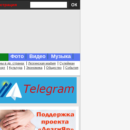
истрация
Фото
Видео
Музыка
|
|
ны в др. странах
Лезгинская мафия
Сулейман
|
|
|
|
орт
Культура
Экономика
Общество
События