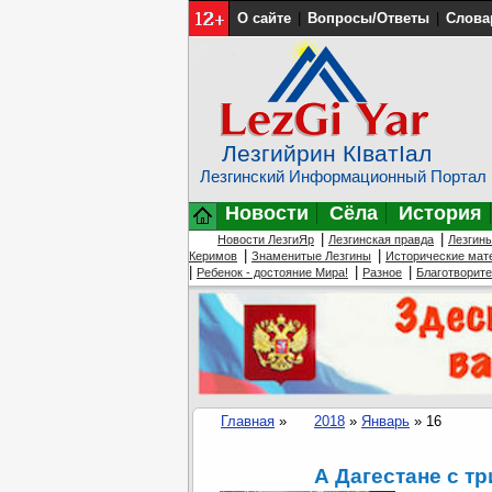
О сайте
|
Вопросы/Ответы
|
Слова
Лезгийрин КIватIал
Лезгинский Информационный Портал
Новости
Сёла
История
|
|
Новости ЛезгиЯр
Лезгинская правда
Лезгин
|
|
Керимов
Знаменитые Лезгины
Исторические мат
|
|
|
Ребенок - достояние Мира!
Разное
Благотворит
Главная
»
2018
»
Январь
»
16
А Дагестане с 