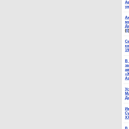
А
у
А
м
Да
(
0
С
к
19
В
з
а
«
А
У
М
Да
И
С
X
В