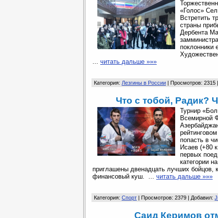
Торжественн
«Голос» Сел
Встретить т
страны приб
Дербента Ма
замминистра
поклонники 
Художествен
...
читать дальше »»»
Категория:
Лезгины в России
| Просмотров: 2315 
Что с тобой, Радик?
Турнир «Бол
Всемирной Ф
Азербайджан
рейтинговом
попасть в ч
Исаев (+80 к
первых поед
категории н
приглашены двенадцать лучших бойцов, к
финансовый куш. ...
читать дальше »»»
Категория:
Спорт
| Просмотров: 2379 | Добавил:
J
Саид Керимов от