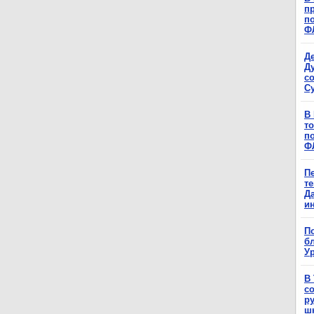
п
п
Ф
Д
Д
с
С
В
т
п
Ф
П
т
Д
и
П
б
Ур
В
с
р
ш