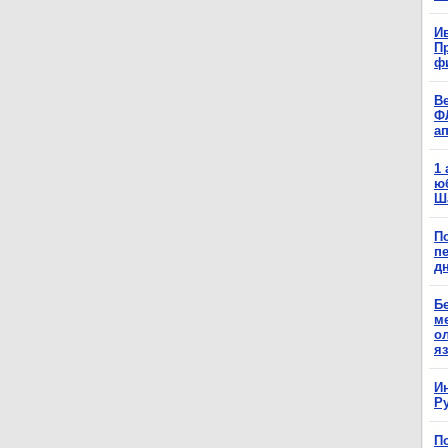
Ив
П
ф
В
Ф
а
1
ю
Ш
П
п
д
Б
м
о
я
И
Р
П