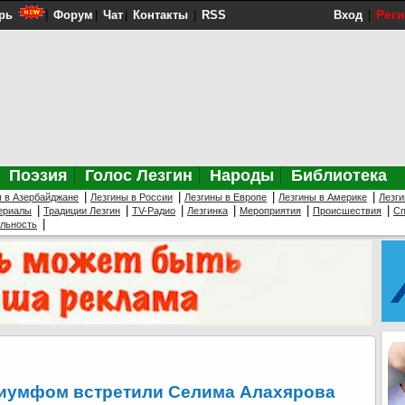
Рег
рь
|
Форум
|
Чат
|
Контакты
|
RSS
Вход
|
Поэзия
Голос Лезгин
Народы
Библиотека
|
|
|
|
ы в Азербайджане
Лезгины в России
Лезгины в Европе
Лезгины в Америке
Лезги
|
|
|
|
|
|
ериалы
Традиции Лезгин
TV-Радио
Лезгинка
Мероприятия
Происшествия
Сп
|
ельность
триумфом встретили Селима Алахярова