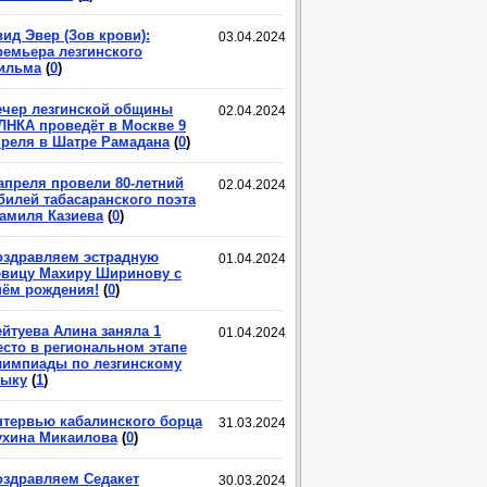
ид Эвер (Зов крови):
03.04.2024
ремьера лезгинского
ильма
(
0
)
ечер лезгинской общины
02.04.2024
ЛНКА проведёт в Москве 9
преля в Шатре Рамадана
(
0
)
 апреля провели 80-летний
02.04.2024
билей табасаранского поэта
амиля Казиева
(
0
)
оздравляем эстрадную
01.04.2024
евицу Махиру Ширинову с
нём рождения!
(
0
)
ейтуева Алина заняла 1
01.04.2024
есто в региональном этапе
лимпиады по лезгинскому
зыку
(
1
)
нтервью кабалинского борца
31.03.2024
ухина Микаилова
(
0
)
оздравляем Седакет
30.03.2024