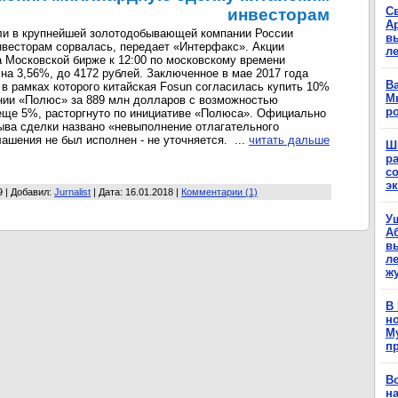
С
инвесторам
А
и в крупнейшей золотодобывающей компании России
в
нвесторам сорвалась, передает «Интерфакс». Акции
л
 Московской бирже к 12:00 по московскому времени
на 3,56%, до 4172 рублей. Заключенное в мае 2017 года
Ва
 в рамках которого китайская Fosun согласилась купить 10%
М
нии «Полюс» за 889 млн долларов с возможностью
р
еще 5%, расторгнуто по инициативе «Полюса». Официально
ыва сделки названо «невыполнение отлагательного
лашения не был исполнен - не уточняется. ...
читать дальше
Ш
р
с
э
9 | Добавил:
Jurnalist
| Дата:
16.01.2018
|
Комментарии (1)
У
А
в
ле
ж
В
н
М
п
В
н