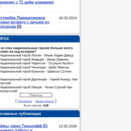
еримову с 71 днём рождения
)
устамбек Пирмагомедов
30.03.2024
овел встречу с детьми из
елгорода
(
0
)
ПРОС
 из этих национальных героев больше всего
лиял на ход истории?
Национальный герой Лезгин - Имам Хаджи Давуд
Национальный герой Аварцев - Имам Шамиль
Национальный герой Черкесов - Тугужуко Кызбэч
Национальный герой Чеченцев - Шейх Мансур
Национальный герой Кумыков - Шамхал Султан
т
Национальный герой Даргинцев - Уцмий Ахмед -Хан
тагский
Национальный герой Лакцев - Чолак Сурхай-Хан
икумухский.
[
·
]
Результаты
Архив опросов
Всего ответов:
1128
екламные публикации
аймы через Тинькофф ID:
22.05.2026
еханика работы и