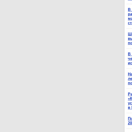
В 
ра
м
с
Ш
в
п
В
ч
ис
Н
ле
п
Р
«К
у
в 
П
2