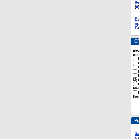
К
(
0
Р
пр
Б
О
Кто
пов
Му
Кай
Каз
Р
З
м