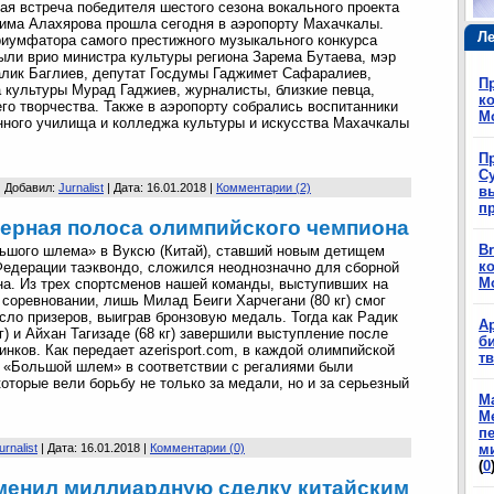
ая встреча победителя шестого сезона вокального проекта
има Алахярова прошла сегодня в аэропорту Махачкалы.
Ле
риумфатора самого престижного музыкального конкурса
ыли врио министра культуры региона Зарема Бутаева, мэр
лик Баглиев, депутат Госдумы Гаджимет Сафаралиев,
П
 культуры Мурад Гаджиев, журналисты, близкие певца,
ко
его творчества. Также в аэропорту собрались воспитанники
М
ного училища и колледжа культуры и искусства Махачкалы
П
Су
| Добавил:
Jurnalist
| Дата:
16.01.2018
|
Комментарии (2)
в
п
 Черная полоса олимпийского чемпиона
Br
ьшого шлема» в Вуксю (Китай), ставший новым детищем
ко
едерации таэквондо, сложился неоднозначно для сборной
М
а. Из трех спортсменов нашей команды, выступивших на
 соревновании, лишь Милад Беиги Харчегани (80 кг) смог
исло призеров, выиграв бронзовую медаль. Тогда как Радик
А
г) и Айхан Тагизаде (68 кг) завершили выступление после
б
инков. Как передает azerisport.com, в каждой олимпийской
т
а «Большой шлем» в соответствии с регалиями были
оторые вели борьбу не только за медали, но и за серьезный
М
М
п
urnalist
| Дата:
16.01.2018
|
Комментарии (0)
м
(
0
менил миллиардную сделку китайским