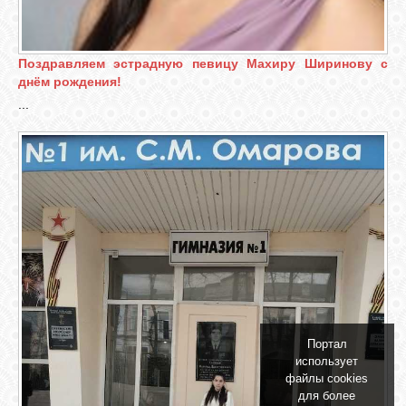
БИБЛИОТЕКА
ФОРУМ
Поздравляем эстрадную певицу Махиру Ширинову с
днём рождения!
...
ГОСТЕВАЯ
О САЙТЕ
ФОТО
ВИДЕО
Портал
МУЗЫКА
использует
файлы cookies
для более
САЙТЫ