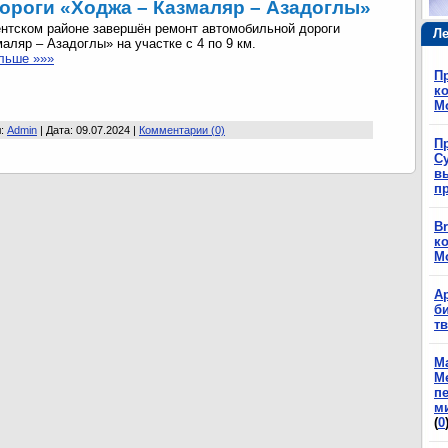
ороги «Ходжа – Казмаляр – Азадоглы»
нтском районе завершён ремонт автомобильной дороги
Ле
аляр – Азадоглы» на участке с 4 по 9 км.
льше »»»
П
ко
М
л:
Admin
| Дата:
09.07.2024
|
Комментарии (0)
П
Су
в
п
Br
ко
М
А
б
т
М
М
п
м
(
0