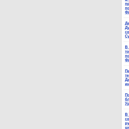
п
п
Ф
Д
Д
с
С
В
т
п
Ф
П
т
Д
и
П
б
Ур
В
с
р
ш