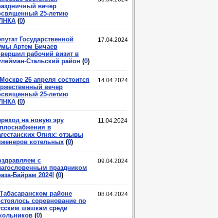
раздничный вечер
освященный 25-летию
ЛНКА
(
0
)
епутат Государственной
17.04.2024
умы Артем Бичаев
овершил рабочий визит в
улейман-Стальский район
(
0
)
 Москве 26 апреля состоится
14.04.2024
оржественный вечер
освященный 25-летию
ЛНКА
(
0
)
ереход на новую эру
11.04.2024
еплоснабжения в
агестанских Огнях: отзывы
нженеров котельных
(
0
)
оздравляем с
09.04.2024
лагословенным праздником
аза-Байрам 2024!
(
0
)
 Табасаранском районе
08.04.2024
остоялось соревнование по
усским шашкам среди
кольников
(
0
)