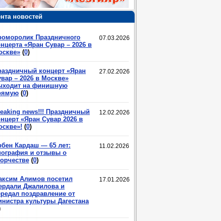
нта новостей
роморолик Праздничного
07.03.2026
нцерта «Яран Сувар – 2026 в
оскве»
(
0
)
раздничный концерт «Яран
27.02.2026
вар – 2026 в Москве»
ыходит на финишную
рямую
(
0
)
eaking news!!! Праздничный
12.02.2026
нцерт «Яран Сувар 2026 в
оскве»!
(
0
)
рбен Кардаш — 65 лет:
11.02.2026
иография и отзывы о
ворчестве
(
0
)
аксим Алимов посетил
17.01.2026
ердали Джалилова и
ередал поздравление от
инистра культуры Дагестана
)