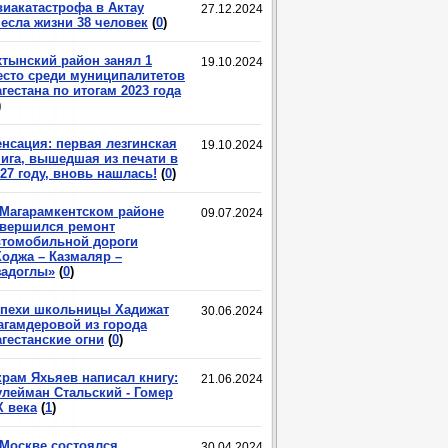
виакатастрофа в Актау
27.12.2024
несла жизни 38 человек
(
0
)
хтынский район занял 1
19.10.2024
есто среди муниципалитетов
гестана по итогам 2023 года
)
енсация: первая лезгинская
19.10.2024
нига, вышедшая из печати в
27 году, вновь нашлась!
(
0
)
 Магарамкентском районе
09.07.2024
авершился ремонт
втомобильной дороги
Ходжа – Казмаляр –
задоглы»
(
0
)
спехи школьницы Хадижат
30.06.2024
агамдеровой из города
гестанские огни
(
0
)
крам Яхьяев написал книгу:
21.06.2024
улейман Стальский - Гомер
X века
(
1
)
 Москве состоялся
30.04.2024