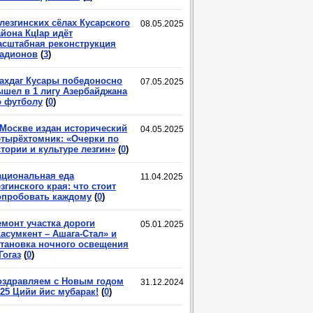
лезгинских сёлах Кусарского
08.05.2025
йона КцIар идёт
асштабная реконструкция
тадионов
(
3
)
ахдаг Кусары победоносно
07.05.2025
ышел в 1 лигу Азербайджана
о футболу
(
0
)
 Москве издан исторический
04.05.2025
етырёхтомник: «Очерки по
тории и культуре лезгин»
(
0
)
ациональная еда
11.04.2025
згинского края: что стоит
опробовать каждому
(
0
)
емонт участка дороги
05.01.2025
асумкент – Ашага-Стал» и
становка ночного освещения
Гогаз
(
0
)
оздравляем с Новым годом
31.12.2024
025 Цийи йис мубарак!
(
0
)