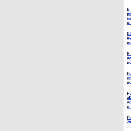
В 
ра
м
с
Ш
в
п
В
ч
ис
Н
ле
п
Р
«К
у
в 
П
2