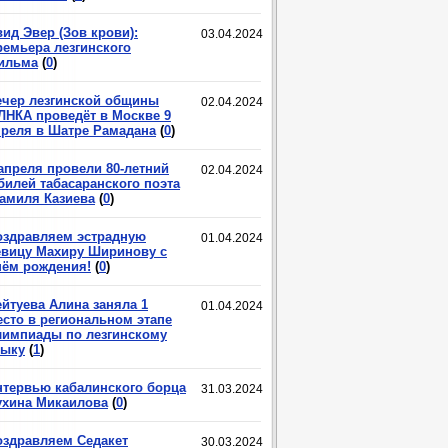
ид Эвер (Зов крови):
03.04.2024
ремьера лезгинского
ильма
(
0
)
ечер лезгинской общины
02.04.2024
ЛНКА проведёт в Москве 9
преля в Шатре Рамадана
(
0
)
 апреля провели 80-летний
02.04.2024
билей табасаранского поэта
амиля Казиева
(
0
)
оздравляем эстрадную
01.04.2024
евицу Махиру Ширинову с
нём рождения!
(
0
)
ейтуева Алина заняла 1
01.04.2024
есто в региональном этапе
лимпиады по лезгинскому
зыку
(
1
)
нтервью кабалинского борца
31.03.2024
ухина Микаилова
(
0
)
оздравляем Седакет
30.03.2024