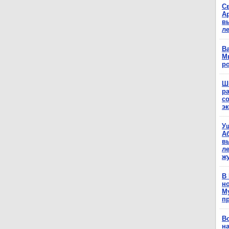
С
А
в
л
Ва
М
р
Ш
р
с
э
У
А
в
ле
ж
В
н
М
п
В
н