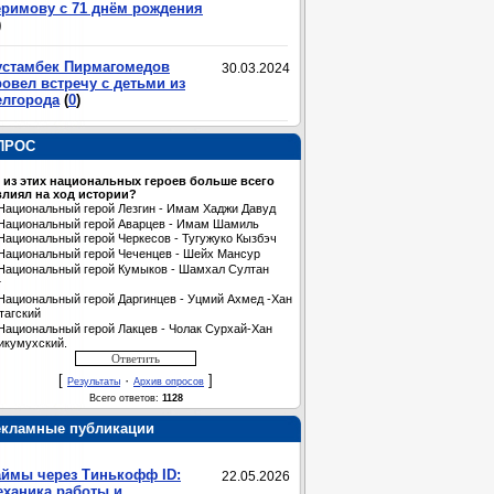
еримову с 71 днём рождения
)
устамбек Пирмагомедов
30.03.2024
овел встречу с детьми из
елгорода
(
0
)
ПРОС
 из этих национальных героев больше всего
лиял на ход истории?
Национальный герой Лезгин - Имам Хаджи Давуд
Национальный герой Аварцев - Имам Шамиль
Национальный герой Черкесов - Тугужуко Кызбэч
Национальный герой Чеченцев - Шейх Мансур
Национальный герой Кумыков - Шамхал Султан
т
Национальный герой Даргинцев - Уцмий Ахмед -Хан
тагский
Национальный герой Лакцев - Чолак Сурхай-Хан
икумухский.
[
·
]
Результаты
Архив опросов
Всего ответов:
1128
екламные публикации
аймы через Тинькофф ID:
22.05.2026
еханика работы и