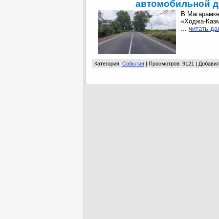
автомобильной д
В Магарамке
«Ходжа-Казм
...
читать да
Категория:
События
| Просмотров: 9121 | Добави