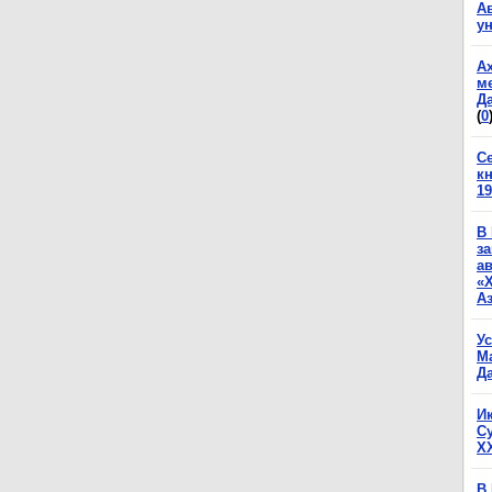
А
у
А
м
Да
(
0
С
к
19
В
з
а
«
А
У
М
Да
И
С
X
В