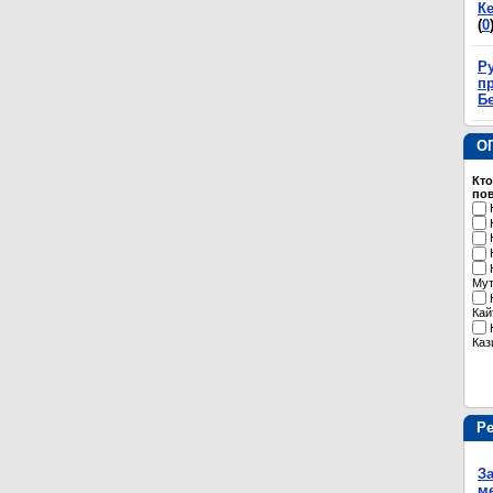
К
(
0
Р
пр
Б
О
Кто
пов
Му
Кай
Каз
Р
З
м