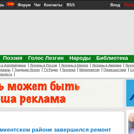
Рег
рь
|
Форум
|
Чат
|
Контакты
|
RSS
Вход
|
Поэзия
Голос Лезгин
Народы
Библиотека
|
|
|
|
ы в Азербайджане
Лезгины в России
Лезгины в Европе
Лезгины в Америке
Лезги
|
|
|
|
|
|
ериалы
Традиции Лезгин
TV-Радио
Лезгинка
Мероприятия
Происшествия
Сп
|
ельность
мкентском районе завершился ремонт