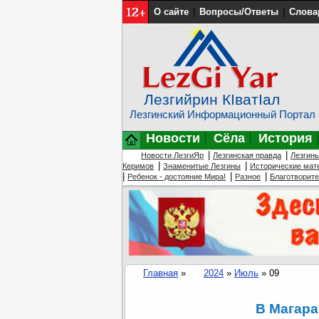
О сайте
|
Вопросы/Ответы
|
Слова
Лезгийрин КIватIал
Лезгинский Информационный Портал
Новости
Сёла
История
|
|
Новости ЛезгиЯр
Лезгинская правда
Лезгин
|
|
Керимов
Знаменитые Лезгины
Исторические мат
|
|
|
Ребенок - достояние Мира!
Разное
Благотворит
Главная
»
2024
»
Июль
»
09
В Магара