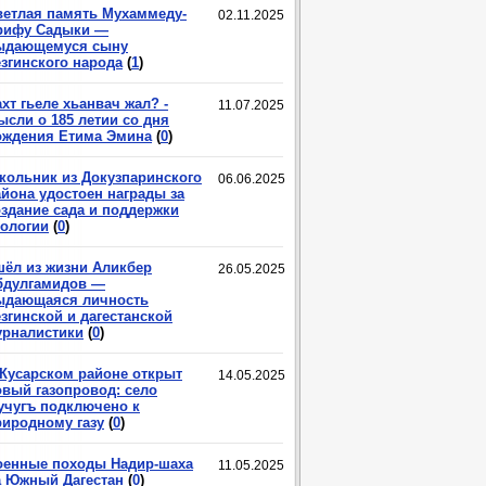
ветлая память Мухаммеду-
02.11.2025
рифу Садыки —
ыдающемуся сыну
езгинского народа
(
1
)
хт гьеле хьанвач жал? -
11.07.2025
ысли о 185 летии со дня
ождения Етима Эмина
(
0
)
кольник из Докузпаринского
06.06.2025
айона удостоен награды за
оздание сада и поддержки
кологии
(
0
)
шёл из жизни Аликбер
26.05.2025
бдулгамидов —
ыдающаяся личность
згинской и дагестанской
урналистики
(
0
)
 Кусарском районе открыт
14.05.2025
овый газопровод: село
учугъ подключено к
риродному газу
(
0
)
оенные походы Надир-шаха
11.05.2025
а Южный Дагестан
(
0
)