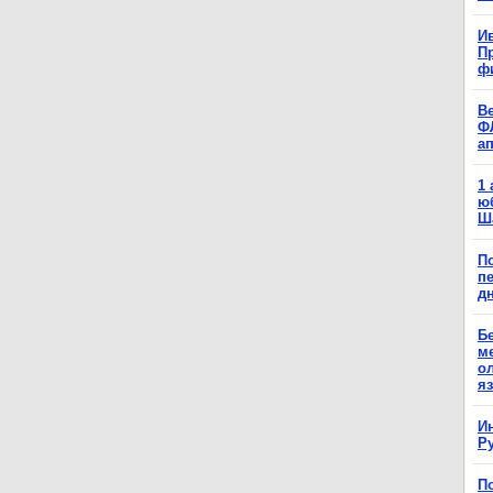
Ив
П
ф
В
Ф
а
1
ю
Ш
П
п
д
Б
м
о
я
И
Р
П