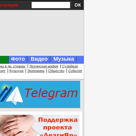
истрация
Фото
Видео
Музыка
|
|
ны в др. странах
Лезгинская мафия
Сулейман
|
|
|
|
орт
Культура
Экономика
Общество
События