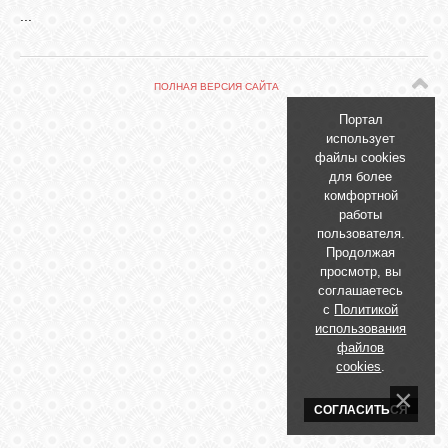
БИБЛИОТЕКА
...
ФОРУМ
ПОЛНАЯ ВЕРСИЯ САЙТА
Портал
ГОСТЕВАЯ
использует
файлы cookies
для более
О САЙТЕ
комфортной
работы
пользователя.
Продолжая
ФОТО
просмотр, вы
соглашаетесь
с
Политикой
ВИДЕО
использования
файлов
cookies
.
МУЗЫКА
СОГЛАСИТЬСЯ
САЙТЫ