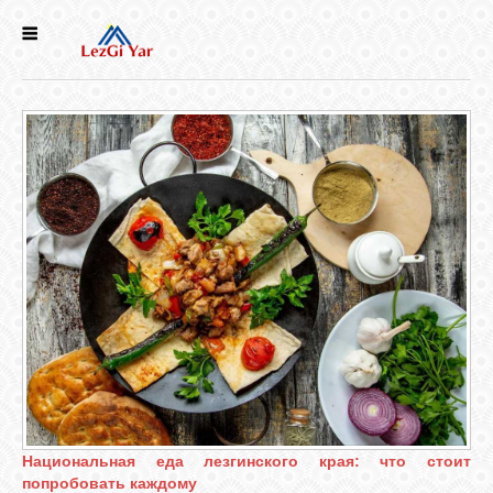
НОВОСТИ
СЕЛА
ИСТОРИЯ
КУЛЬТУРА
ГОЛОС
ЛЕЗГИН
НАРОДЫ
Национальная еда лезгинского края: что стоит
попробовать каждому