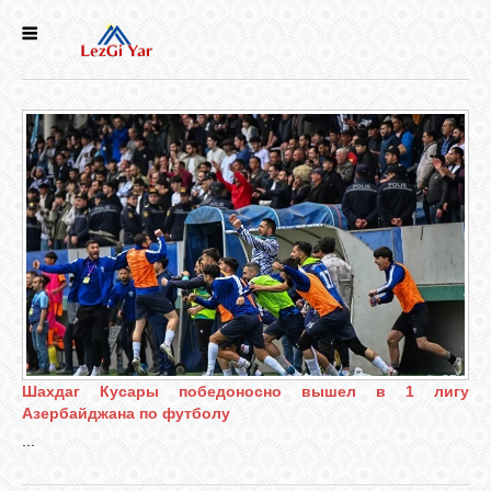
НОВОСТИ
СЕЛА
ИСТОРИЯ
КУЛЬТУРА
ГОЛОС
ЛЕЗГИН
Шахдаг Кусары победоносно вышел в 1 лигу
Азербайджана по футболу
НАРОДЫ
...