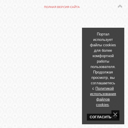
БИБЛИОТЕКА
ПОЛНАЯ ВЕРСИЯ САЙТА
ФОРУМ
Портал
ГОСТЕВАЯ
использует
файлы cookies
для более
О САЙТЕ
комфортной
работы
пользователя.
Продолжая
ФОТО
просмотр, вы
соглашаетесь
с
Политикой
ВИДЕО
использования
файлов
cookies
.
МУЗЫКА
СОГЛАСИТЬСЯ
САЙТЫ