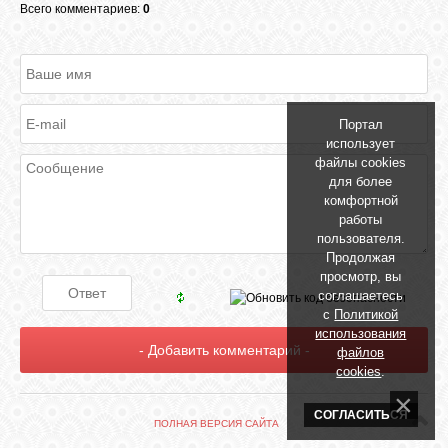
Всего комментариев:
0
ОБЪЯВЛЕНИЯ
ВОПРОСЫ /
Портал
ОТВЕТЫ
использует
файлы cookies
для более
комфортной
КОНТАКТЫ
работы
пользователя.
Продолжая
ВХОД
просмотр, вы
соглашаетесь
с
Политикой
использования
RSS
файлов
cookies
.
VK
СОГЛАСИТЬСЯ
ПОЛНАЯ ВЕРСИЯ САЙТА