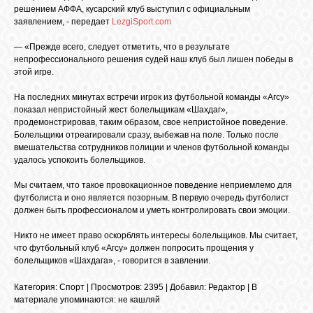
БИБЛИОТЕКА
решением АФФА, кусарский клуб выступил с официальным
заявлением, - передает
LezgiSport.com
ФОРУМ
— «Прежде всего, следует отметить, что в результате
непрофессионального решения судей наш клуб был лишен победы в
этой игре.
ГОСТЕВАЯ
На последних минутах встречи игрок из футбольной команды «Агсу»
показал непристойный жест болельщикам «Шахдаг»,
продемонстрировав, таким образом, свое непристойное поведение.
О САЙТЕ
Болельщики отреагировали сразу, выбежав на поле. Только после
вмешательства сотрудников полиции и членов футбольной команды
удалось успокоить болельщиков.
ФОТО
Мы считаем, что такое провокационное поведение неприемлемо для
футболиста и оно является позорным. В первую очередь футболист
должен быть профессионалом и уметь контролировать свои эмоции.
ВИДЕО
Никто не имеет право оскорблять интересы болельщиков. Мы считает,
что футбольный клуб «Агсу» должен попросить прощения у
болельщиков «Шахдага», - говорится в завлении.
МУЗЫКА
Категория
:
Спорт
|
Просмотров
: 2395 |
Добавил
:
Редактор
|
В
материале упоминаются
:
не кашляй
САЙТЫ