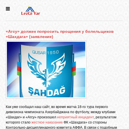
НОВОСТИ
«Агсу» должен попросить прощения у болельщиков
СЕЛА
«Шахдага» (заявление)
ИСТОРИЯ
КУЛЬТУРА
ГОЛОС
ЛЕЗГИН
Как уже сообщал наш сайт, во время матча 18-го тура первого
НАРОДЫ
дивизиона чемпионата Азербайджана по футболу, между клубами
«Шахдаг» и «Агсу» произошел
неприятный инцидент
, результатом
которого стало
жесткое наказание
ФК «Шахдага» со стороны
Контрольно-дисциплинарного комитета АФФА. В связи с подобным