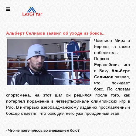
НОВОСТИ
Альберт Селимов заявил об уходе из бокса...
СЕЛА
Чемпион Мира и
Европы, а также
победитель
ИСТОРИЯ
Первых
Европейских игр
в Баку
Альберт
КУЛЬТУРА
Селимов
заявил,
что покидает
бокс. По словам
ГОЛОС
спортсмена, на этот шаг он решился после того, как
ЛЕЗГИН
потерпел поражение в четвертьфинале олимпийских игр в
Рио. В интервью азербайджанскому изданию прославленный
боксер отметил, что бокс для него уже пройденный этап.
НАРОДЫ
- Что не получилось во вчерашнем бою?