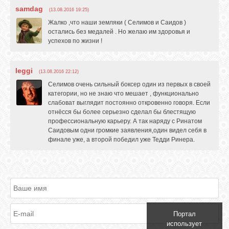
samdag
(13.08.2016 19:25)
GOOGLE+
Жалко ,что наши земляки ( Селимов и Саидов )
остались без медалей . Но желаю им здоровья и
успехов по жизни !
TWITTER
leggi
(13.08.2016 22:12)
FACEBOOK
Селимов очень сильный боксер один из первых в своей
категории, но не знаю что мешает , функционально
слабоват выглядит постоянно откровенно говоря. Если
отнёсся бы более серьезно сделал бы блестящую
профессиональную карьеру. А так наряду с Ринатом
Саидовым одни громкие заявления,один видел себя в
финале уже, а второй победил уже Тедди Ринера.
Портал
использует