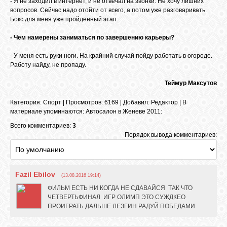
- Я не заходил в интернет, и не отвечал на звонки. Не хочу лишних
вопросов. Сейчас надо отойти от всего, а потом уже разговаривать.
Бокс для меня уже пройденный этап.
ОБЪЯВЛЕНИЯ
- Чем намерены заниматься по завершению карьеры?
- У меня есть руки ноги. На крайний случай пойду работать в огороде.
ВОПРОСЫ /
Работу найду, не пропаду.
ОТВЕТЫ
Теймур Максутов
Категория
:
Спорт
|
Просмотров
: 6169 |
Добавил
:
Редактор
|
В
КОНТАКТЫ
материале упоминаются
:
Автосалон в Женеве 2011:
Всего комментариев:
3
ВХОД
Порядок вывода комментариев:
Fazil Ebilov
RSS
(13.08.2016 19:14)
ФИЛЬМ ЕСТЬ НИ КОГДА НЕ СДАВАЙСЯ ТАК ЧТО
ЧЕТВЕРТЬФИНАЛ ИГР ОЛИМП ЭТО СУЖДКЕО
ПРОИГРАТЬ ДАЛЬШЕ ЛЕЗГИН РАДУЙ ПОБЕДАМИ
VK