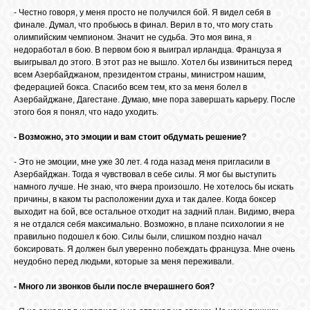
БИБЛИОТЕКА
- Честно говоря, у меня просто не получился бой. Я видел себя в
финале. Думал, что пробьюсь в финал. Верил в то, что могу стать
олимпийским чемпионом. Значит не судьба. Это моя вина, я
ФОРУМ
недоработал в бою. В первом бою я выиграл ирландца. Француза я
выигрывал до этого. В этот раз не вышло. Хотел бы извиниться перед
всем Азербайджаном, президентом страны, министром нашим,
федерацией бокса. Спасибо всем тем, кто за меня болел в
ГОСТЕВАЯ
Азербайджане, Дагестане. Думаю, мне пора завершать карьеру. После
этого боя я понял, что надо уходить.
О САЙТЕ
- Возможно, это эмоции и вам стоит обдумать решение?
- Это не эмоции, мне уже 30 лет. 4 года назад меня пригласили в
Азербайджан. Тогда я чувствовал в себе силы. Я мог бы выступить
ФОТО
намного лучше. Не знаю, что вчера произошло. Не хотелось бы искать
причины, в каком ты расположении духа и так далее. Когда боксер
выходит на бой, все остальное отходит на задний план. Видимо, вчера
ВИДЕО
я не отдался себя максимально. Возможно, в плане психологии я не
правильно подошел к бою. Силы были, слишком поздно начал
боксировать. Я должен был уверенно побеждать француза. Мне очень
неудобно перед людьми, которые за меня переживали.
МУЗЫКА
- Много ли звонков были после вчерашнего боя?
САЙТЫ