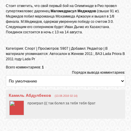
БИБЛИОТЕКА
Стоит отметить, что свой первый бой на Олимпиаде в Рио провел
супертяжеловес даргинец
Магомедрасул Меджидов
(свыше 91 кг).
Меджидов побил марокканца Мохаммеда Аржаоуи и вышел в 1/8
ФОРУМ
финала. М.Меджидов, одержав уверенную победу со счетом 3:0.
Следующим его соперником будет Иван Дычко из Казахстана.
Поединок состоится в ночь с 13 на 14 августа.
ГОСТЕВАЯ
Категория
:
Спорт
|
Просмотров
: 5907 |
Добавил
:
Редактор
|
В
материале упоминаются
:
Автосалон в Женеве 2011:
,
ВАЗ Lada Priora В
О САЙТЕ
2011 году Lada Pr
Всего комментариев:
1
Порядок вывода комментариев:
ФОТО
ВИДЕО
Камиль Абдулбеков
(13.08.2016 02:14)
проиграл ((( так болел за тебя тебя брат
МУЗЫКА
САЙТЫ