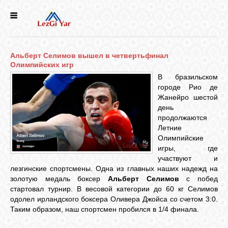
НОВОСТИ
Альберт Селимов вышел в четвертьфинал
СЕЛА
Олимпийских игр
В бразильском
городе Рио де
ИСТОРИЯ
Жанейро шестой
день
продолжаются
КУЛЬТУРА
Летние
Олимпийские
игры, где
ГОЛОС
участвуют и
ЛЕЗГИН
лезгинские спортсмены. Одна из главных наших надежд на
золотую медаль боксер
Альберт Селимов
с побед
стартовал турнир. В весовой категории до 60 кг Селимов
НАРОДЫ
одолел ирландского боксера Оливера Джойса со счетом 3:0.
Таким образом, наш спортсмен пробился в 1/4 финала.