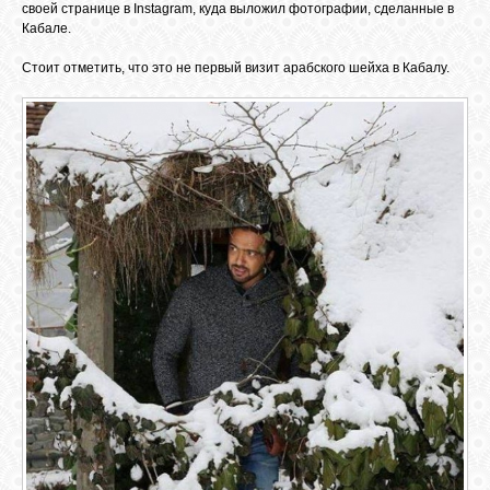
БИБЛИОТЕКА
своей странице в Instagram, куда выложил фотографии, сделанные в
Кабале.
Стоит отметить, что это не первый визит арабского шейха в Кабалу.
ФОРУМ
ГОСТЕВАЯ
О САЙТЕ
ФОТО
ВИДЕО
МУЗЫКА
САЙТЫ