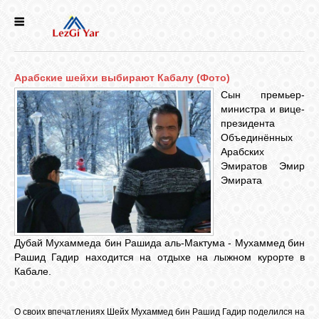
НОВОСТИ
Арабские шейхи выбирают Кабалу (Фото)
СЕЛА
Сын премьер-
министра и вице-
президента
ИСТОРИЯ
Объединённых
Арабских
Эмиратов Эмир
КУЛЬТУРА
Эмирата
ГОЛОС
ЛЕЗГИН
Дубай Мухаммеда бин Рашида аль-Мактума - Мухаммед бин
Рашид Гадир находится на отдыхе на лыжном курорте в
Кабале.
НАРОДЫ
О своих впечатлениях Шейх Мухаммед бин Рашид Гадир поделился на