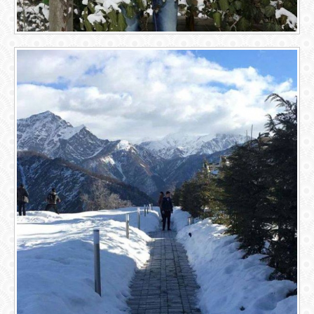
ОБЪЯВЛЕНИЯ
ВОПРОСЫ /
ОТВЕТЫ
КОНТАКТЫ
ВХОД
RSS
VK