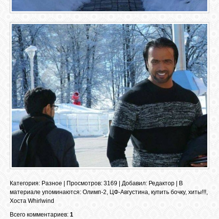
GOOGLE+
TWITTER
FACEBOOK
Категория
:
Разное
|
Просмотров
: 3169 |
Добавил
:
Редактор
|
В
материале упоминаются
:
Олимп-2
,
ЦФ-Августина
,
купить бочку
,
хиты!!!
,
Хоста Whirlwind
Всего комментариев:
1