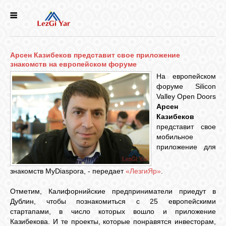
НОВОСТИ
Арсен Казибеков представит свое приложение
СЕЛА
знакомств на европейском форуме
На европейском
форуме Silicon
ИСТОРИЯ
Valley Open Doors
Арсен
Казибеков
КУЛЬТУРА
представит свое
мобильное
приложение для
ГОЛОС
ЛЕЗГИН
знакомств MyDiaspora, - передает
«ЛезгиЯр»
.
Отметим, Калифорнийские предприниматели приедут в
НАРОДЫ
Дублин, чтобы познакомиться с 25 европейскими
стартапами, в число которых вошло и приложение
Казибекова. И те проекты, которые понравятся инвесторам,