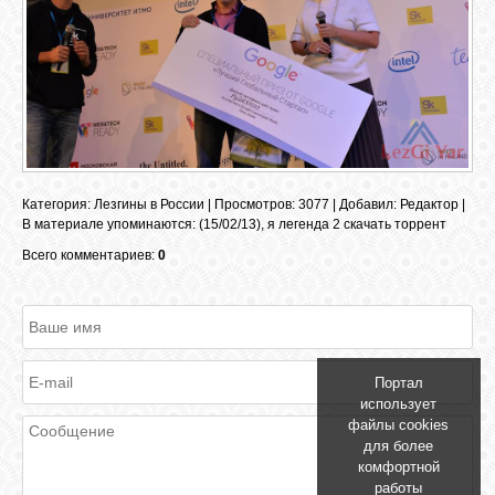
ОБЪЯВЛЕНИЯ
ВОПРОСЫ /
ОТВЕТЫ
Категория
:
Лезгины в России
|
Просмотров
: 3077 |
Добавил
:
Редактор
|
В материале упоминаются
:
(15/02/13)
,
я легенда 2 скачать торрент
КОНТАКТЫ
Всего комментариев:
0
ВХОД
Портал
RSS
использует
файлы cookies
для более
VK
комфортной
работы