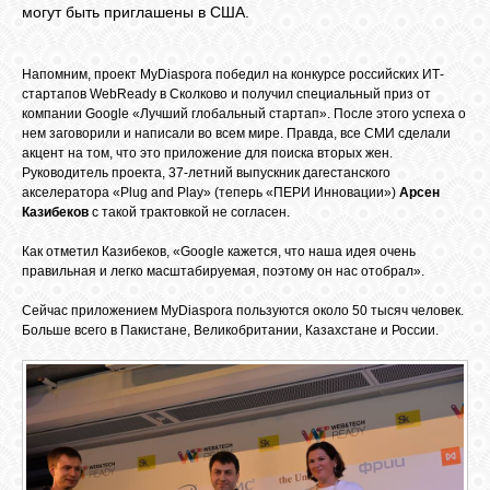
БИБЛИОТЕКА
могут быть приглашены в США.
ФОРУМ
Напомним, проект MyDiaspora победил на конкурсе российских ИТ-
стартапов WebReady в Сколково и получил специальный приз от
компании Google «Лучший глобальный стартап». После этого успеха о
нем заговорили и написали во всем мире. Правда, все СМИ сделали
ГОСТЕВАЯ
акцент на том, что это приложение для поиска вторых жен.
Руководитель проекта, 37-летний выпускник дагестанского
акселератора «Plug and Play» (теперь «ПЕРИ Инновации»)
Арсен
О САЙТЕ
Казибеков
с такой трактовкой не согласен.
Как отметил Казибеков, «Google кажется, что наша идея очень
правильная и легко масштабируемая, поэтому он нас отобрал».
ФОТО
Сейчас приложением MyDiaspora пользуются около 50 тысяч человек.
Больше всего в Пакистане, Великобритании, Казахстане и России.
ВИДЕО
МУЗЫКА
САЙТЫ