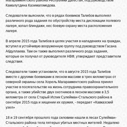
Магарамкентского района Республики Дагестан, под руководством
БИБЛИОТЕКА
Камалутдина Казимагомедова.
Следователи выяснили, что в рядах боевиков Талибов выполнял
ФОРУМ
различного рода задания по обустройству места дислокации полевого
лагеря, копал блиндажи, нес боевую охрану места расположения
лагеря.
ГОСТЕВАЯ
В апреле 2015 года Талибов в целях участия в нападениях на граждан,
вступил в устойчивую вооруженную группу под руководством Гасана
Абдуллаева. Там он также выполнял различного рода задания,
О САЙТЕ
которые он получал от руководителя НВФ, утверждают представители
следствия.
Следователи также установили, что в августе 2015 года Талибов
ФОТО
вместе с другими боевиками в лесном массиве в трех километрах от
северной окраины села Хорель Магарамкентского района принял
участие в посягательстве на жизнь сотрудника правоохранительного
ВИДЕО
органа, а также убийстве двух охотников в лесном массиве в 3,5
километра от села Старый Испик Сулейман-Стальского района в
сентябре 2015 года и хищении их оружия, - передает «Кавказский
узел»
МУЗЫКА
18 и 19 сентября прошлого года силовики нашли в лесах Сулейман-
Стальского района тела пятерых убитых местных жителей. Недалеко
САЙТЫ