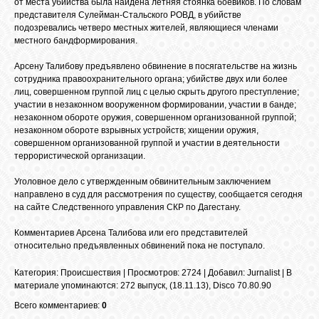
от места убийства была найдена летняя стоянка боевиков. По словам
представителя Сулейман-Стальского РОВД, в убийстве
подозревались четверо местных жителей, являющиеся членами
местного бандформирования.
ОБЪЯВЛЕНИЯ
Арсену Талибову предъявлено обвинение в посягательстве на жизнь
сотрудника правоохранительного органа; убийстве двух или более
ВОПРОСЫ /
лиц, совершенном группой лиц с целью скрыть другого преступление;
ОТВЕТЫ
участии в незаконном вооруженном формировании, участии в банде;
незаконном обороте оружия, совершенном организованной группой;
незаконном обороте взрывных устройств; хищении оружия,
совершенном организованной группой и участии в деятельности
КОНТАКТЫ
террористической организации.
Уголовное дело с утвержденным обвинительным заключением
ВХОД
направлено в суд для рассмотрения по существу, сообщается сегодня
на сайте Следственного управления СКР по Дагестану.
Комментариев Арсена Талибова или его представителей
относительно предъявленных обвинений пока не поступало.
RSS
Категория
:
Происшествия
|
Просмотров
: 2724 |
Добавил
:
Jurnalist
|
В
материале упоминаются
:
272 выпуск
,
(18.11.13)
,
Disco 70.80.90
VK
Всего комментариев:
0