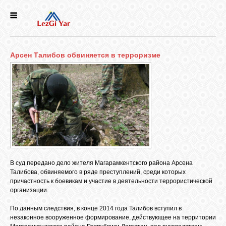
НОВОСТИ
Арсен Талибов обвиняется в терроризме
СЕЛА
ИСТОРИЯ
КУЛЬТУРА
ГОЛОС
В суд передано дело жителя Магарамкентского района Арсена
ЛЕЗГИН
Талибова, обвиняемого в ряде преступлений, среди которых
причастность к боевикам и участие в деятельности террористической
организации.
НАРОДЫ
По данным следствия, в конце 2014 года Талибов вступил в
незаконное вооруженное формирование, действующее на территории