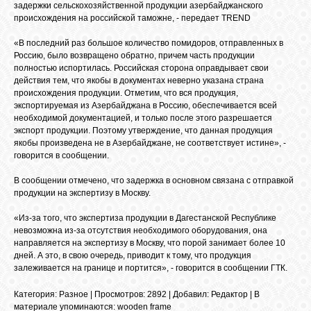
БИБЛИОТЕКА
задержки сельскохозяйственной продукции азербайджанского
происхождения на российской таможне, - передает TREND
«В последний раз большое количество помидоров, отправленных в
ФОРУМ
Россию, было возвращено обратно, причем часть продукции
полностью испортилась. Российская сторона оправдывает свои
действия тем, что якобы в документах неверно указана страна
ГОСТЕВАЯ
происхождения продукции. Отметим, что вся продукция,
экспортируемая из Азербайджана в Россию, обеспечивается всей
необходимой документацией, и только после этого разрешается
экспорт продукции. Поэтому утверждение, что данная продукция
О САЙТЕ
якобы произведена не в Азербайджане, не соответствует истине», -
говорится в сообщении.
ФОТО
В сообщении отмечено, что задержка в основном связана с отправкой
продукции на экспертизу в Москву.
«Из-за того, что экспертиза продукции в Дагестанской Республике
ВИДЕО
невозможна из-за отсутствия необходимого оборудования, она
направляется на экспертизу в Москву, что порой занимает более 10
дней. А это, в свою очередь, приводит к тому, что продукция
МУЗЫКА
залеживается на границе и портится», - говорится в сообщении ГТК.
Категория
:
Разное
|
Просмотров
: 2892 |
Добавил
:
Редактор
|
В
материале упоминаются
:
wooden frame
САЙТЫ