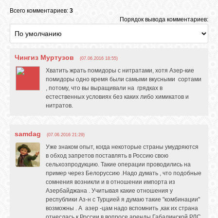
Всего комментариев:
3
Порядок вывода комментариев:
ОБЪЯВЛЕНИЯ
Чингиз Муртузов
ВОПРОСЫ /
(07.06.2016 18:55)
ОТВЕТЫ
Хватить жрать помидоры с нитратами, хотя Азер-кие
помидоры одно время были самыми вкусными сортами
, потому, что вы выращивали на грядках в
естественных условиях без каких либо химикатов и
КОНТАКТЫ
нитратов.
ВХОД
samdag
(07.06.2016 21:29)
Уже знаком опыт, когда некоторые страны умудряются
в обход запретов поставлять в Россию свою
сельхозпродукцию. Такие операции проводились на
RSS
пример через Белоруссию .Надо думать , что подобные
сомнения возникли и в отношении импорта из
Азербайджана . Учитывая какие отношения у
VK
республики Аз-н с Турцией я думаю такие "комбинации"
возможны . А азер -цам надо вспомнить ,как их страна
отнеслась к России в вопросе аренды Габалинской РЛС