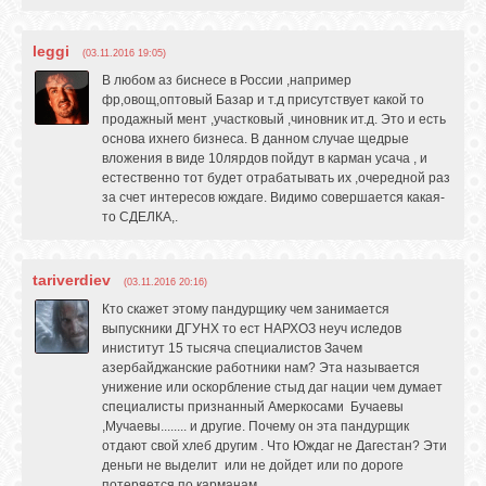
leggi
(03.11.2016 19:05)
В любом аз биснесе в России ,например
фр,овощ,оптовый Базар и т.д присутствует какой то
продажный мент ,участковый ,чиновник ит.д. Это и есть
основа ихнего бизнеса. В данном случае щедрые
вложения в виде 10лярдов пойдут в карман усача , и
естественно тот будет отрабатывать их ,очередной раз
за счет интересов юждаге. Видимо совершается какая-
то СДЕЛКА,.
tariverdiev
(03.11.2016 20:16)
Кто скажет этому пандурщику чем занимается
выпускники ДГУНХ то ест НАРХОЗ неуч иследов
иниститут 15 тысяча специалистов Зачем
азербайджанские работники нам? Эта называется
унижение или оскорбление стыд даг нации чем думает
специалисты признанный Амеркосами Бучаевы
,Мучаевы........ и другие. Почему он эта пандурщик
отдают свой хлеб другим . Что Юждаг не Дагестан? Эти
деньги не выделит или не дойдет или по дороге
потеряется по карманам.