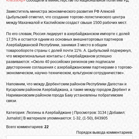
«ЛезгиЯр»
сообщили в Министерстве по национальной политике РД.
БИБЛИОТЕКА
Заместитель министра экономического развития РФ Алексей
Цыбульский отметил, что создание торгово-логистического центра
ФОРУМ
между Махачкалой и Каспийском создаст свыше 1500 рабочих мест.
По его словам, Россия лидирует в азербайджанском импорте с долей
17,5% и остается одним из основных внешнеторговых партнеров
ГОСТЕВАЯ
Азербайджанской Республики, занимая 3 место в общем
товарообороте страны с долей почти 11%. А. Цыбульский подчеркнул,
что межрегиональные контакты с Азербайджаном успешно
О САЙТЕ
развиваются: «Около 40 российских регионов уже подписали
двусторонние соглашения с азербайджанскими партнерами о торгово-
экономическом, научно-техническом, культурном сотрудничестве».
ФОТО
Напомним, что между Дербентским районом Республики Дагестан и
Кусарским районом Азербайджана, а также между городом Дербент и
Наримановским районом города Баку установлены побратимские
ВИДЕО
связи.
Категория
:
Лезгины в Азербайджане
|
Просмотров
: 3134 |
Добавил
:
МУЗЫКА
Jurnalist
|
В материале упоминаются
:
1-32
,
(1-50)
,
843905
Всего комментариев:
22
Порядок вывода комментариев:
САЙТЫ