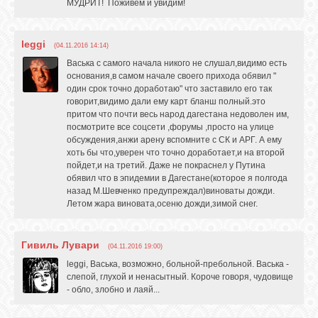
МУДРИТ! Поживем и увидим!
leggi
(04.11.2016 14:14)
Васька с самого начала никого не слушал,видимо есть
основания,в самом начале своего прихода обявил "
один срок точно доработаю" что заставило его так
говорит,видимо дали ему карт бланш полный.это
притом что почти весь народ дагестана недоволен им,
посмотрите все соцсети ,форумы ,просто на улице
обсуждения,анжи арену вспомните с СК и АРГ. А ему
хоть бы что,уверен что точно доработает,и на второй
пойдет,и на третий. Даже не покраснел у Путина
обявил что в эпидемии в Дагестане(которое я полгода
назад М.Шевченко предупреждал)виноваты дожди.
Летом жара виновата,осеню дожди,зимой снег.
Гивиль Лувари
(04.11.2016 19:00)
leggi, Васька, возможно, больной-пребольной. Васька -
слепой, глухой и ненасытный. Короче говоря, чудовище
- обло, злобно и лаяй...