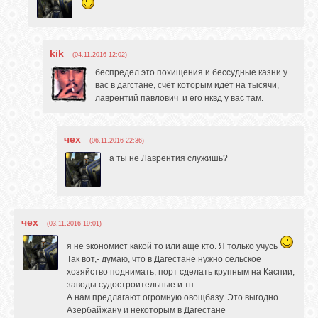
kik
(04.11.2016 12:02)
беспредел это похищения и бессудные казни у
вас в дагстане, счёт которым идёт на тысячи,
лаврентий павлович и его нквд у вас там.
чех
(06.11.2016 22:36)
а ты не Лаврентия служишь?
чех
(03.11.2016 19:01)
я не экономист какой то или аще кто. Я только учусь
Так вот,- думаю, что в Дагестане нужно сельское
хозяйство поднимать, порт сделать крупным на Каспии,
заводы судостроительные и тп
А нам предлагают огромную овощбазу. Это выгодно
Азербайжану и некоторым в Дагестане