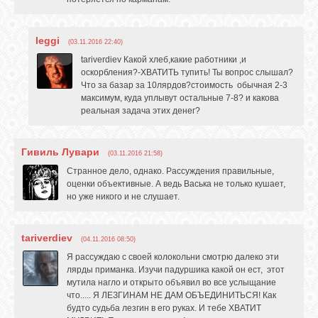
leggi
(03.11.2016 22:40)
tariverdiev Какой хлеб,какие работники ,и
оскорбления?-ХВАТИТЬ тупить! Ты вопрос слышал?
Что за базар за 10лярдов?стоимость обычная 2-3
максимум, куда уплывут остальные 7-8? и какова
реальная задача этих денег?
Гивиль Лувари
(03.11.2016 21:58)
Странное дело, однако. Рассуждения правильные,
оценки объективные. А ведь Васька не только кушает,
но уже никого и не слушает.
tariverdiev
(04.11.2016 08:50)
Я рассуждаю с своей колокольни смотрю далеко эти
лярды приманка. Изучи падуршика какой он ест, этот
мутила нагло и открыто объявил во все услыщание
что..... Я ЛЕЗГИНАМ НЕ ДАМ ОБЪЕДИНИТЬСЯ! Как
будто судьба лезгин в его руках. И тебе ХВАТИТ