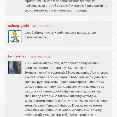
приграничных сел и районов останется только
наблюдать за второй техникой и колючей проволкой на
GOOGLE+
своих землях,вот и вся польза от границы.
TWITTER
salezgigada
(03.11.2016 01:31)
азербайджан пусть у себя создаст нормальные
рабочие места.
FACEBOOK
tariverdiev
(03.11.2016 05:16)
У АРГочень хитрый ход этот проект придуманный
Азерами выполняет три функция сразу 1.
Экономический и торговый.2 Исчезновение Лезгинского
языка Процесс ассимиляция.3.Рабочий места для свои
хотя бы руководители.Если анализировать простому
моему соплеменнику /до наших элиту не доходит так
,как для них ихняя дружба фальшивый, дороже чем
свой народ который с такимы хитрому методами
механизмами хорошо действует, чтобы исчезли с лица
земли/эта ест Турецкий фактор.Почему он не может
новы Лакский район с Чеченским районами, почему
Кизлярский,Кизилюртовский,Тарумовский Южно-