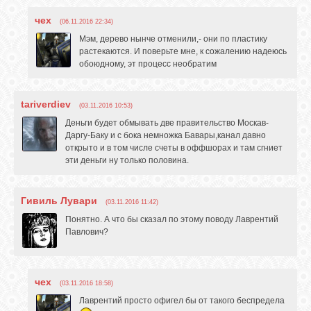
чех
(06.11.2016 22:34)
Мэм, дерево нынче отменили,- они по пластику
растекаются. И поверьте мне, к сожалению надеюсь
обоюдному, эт процесс необратим
tariverdiev
(03.11.2016 10:53)
Деньги будет обмывать две правительство Москав-
Даргу-Баку и с бока немножка Бавары,канал давно
открыто и в том числе счеты в оффшорах и там сгниет
эти деньги ну только половина.
Гивиль Лувари
(03.11.2016 11:42)
Понятно. А что бы сказал по этому поводу Лаврентий
Павлович?
чех
(03.11.2016 18:58)
Лаврентий просто офигел бы от такого беспредела