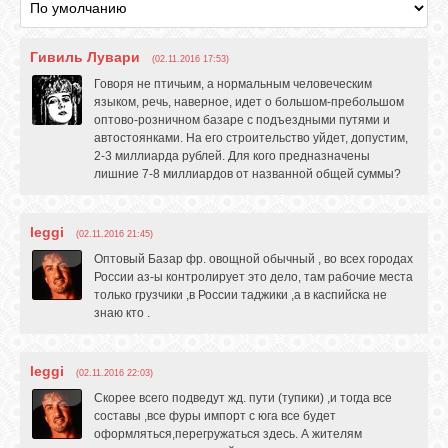
Гивиль Лувари
ОБЪЯВЛЕНИЯ
(02.11.2016 17:53)
Говоря не птичьим, а нормальным человеческим
языком, речь, наверное, идет о большом-пребольшом
оптово-розничном базаре с подъездными путями и
ВОПРОСЫ /
автостоянками. На его строительство уйдет, допустим,
ОТВЕТЫ
2-3 миллиарда рублей. Для кого предназначены
лишние 7-8 миллиардов от названной общей суммы?
КОНТАКТЫ
leggi
(02.11.2016 21:45)
Оптовый Базар фр. овощной обычный , во всех городах
ВХОД
России аз-ы контролирует это дело, там рабочие места
только грузчики ,в России таджики ,а в каспийска не
знаю кто .
RSS
leggi
(02.11.2016 22:03)
Скорее всего подведут жд. пути (тупики) ,и тогда все
VK
составы ,все фуры импорт с юга все будет
оформляться,перегружаться здесь. А жителям