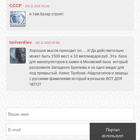
СССР
(04.11.2016 20:14)
и там базар строят
tariverdiev
(05.11.2016 09:58)
Хорошая мысля приходит оп......я! Да действительно
может быть 1500 мест и 10 миллиардов руб. Эта база
для манипуляторов в замен в Москвский база который
разгромили Западного Брилюва и за одно юждаг для
под прикрытый. Алянс Талбоев -Абдулатипов и аварцы
с русскими фамилиями который в розыске.ВОТ ДЛЯ
ЧЕГО?
Портал
использует