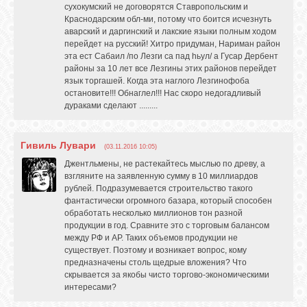
сухокумский не договорятся Ставропольским и
Краснодарским обл-ми, потому что боится исчезнуть
аварский и даргинский и лакские языки полным ходом
перейдет на русский! Хитро придуман, Нариман район
эта ест Сабаил /по Лезги са пад hьул/ а Гусар Дербент
районы за 10 лет все Лезгины этих районов перейдет
язык торгашей. Когда эта наглого Лезгинофоба
остановите!!! Обнаглел!!! Нас скоро недогадливый
дураками сделают .........
Гивиль Лувари
(03.11.2016 10:05)
Джентльмены, не растекайтесь мыслью по древу, а
взгляните на заявленную сумму в 10 миллиардов
рублей. Подразумевается строительство такого
фантастически огромного базара, который способен
обработать несколько миллионов тон разной
продукции в год. Сравните это с торговым балансом
между РФ и АР. Таких объемов продукции не
существует. Поэтому и возникает вопрос, кому
предназначены столь щедрые вложения? Что
скрывается за якобы чисто торгово-экономическими
интересами?