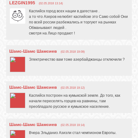
LEZGIN1995
(02.05.2018 13:14)
Каспийск город всех нации в дагестане .
а то что Азеров нелюбят каспийске это Само собой Они
по всей россии разбежались и торгуют на рынках
Обманывают людей .
смотря на Лицо продают !
Шамс-Шамс Шамсиев
(02.05.2018 19:09)
Электричество вам тоже азербайджанцы отключили ?
Шамс-Шамс Шамсиев
(02.05.2018 19:12)
Каспийск построен на кумыкской земле. До того, как
начали переселять горцев на равнины, там
преобладало русское и кумыкское население.
Шамс-Шамс Шамсиев
(02.05.2018 19:14)
Вчера Эльданиз Азизли стал чемпионом Европы.