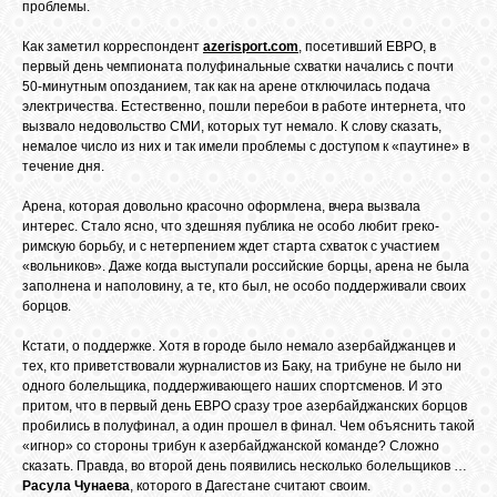
БИБЛИОТЕКА
проблемы.
Как заметил корреспондент
azerisport.com
, посетивший ЕВРО, в
первый день чемпионата полуфинальные схватки начались с почти
ФОРУМ
50-минутным опозданием, так как на арене отключилась подача
электричества. Естественно, пошли перебои в работе интернета, что
вызвало недовольство СМИ, которых тут немало. К слову сказать,
ГОСТЕВАЯ
немалое число из них и так имели проблемы с доступом к «паутине» в
течение дня.
Арена, которая довольно красочно оформлена, вчера вызвала
О САЙТЕ
интерес. Стало ясно, что здешняя публика не особо любит греко-
римскую борьбу, и с нетерпением ждет старта схваток с участием
«вольников». Даже когда выступали российские борцы, арена не была
ФОТО
заполнена и наполовину, а те, кто был, не особо поддерживали своих
борцов.
Кстати, о поддержке. Хотя в городе было немало азербайджанцев и
ВИДЕО
тех, кто приветствовали журналистов из Баку, на трибуне не было ни
одного болельщика, поддерживающего наших спортсменов. И это
притом, что в первый день ЕВРО сразу трое азербайджанских борцов
МУЗЫКА
пробились в полуфинал, а один прошел в финал. Чем объяснить такой
«игнор» со стороны трибун к азербайджанской команде? Сложно
сказать. Правда, во второй день появились несколько болельщиков …
Расула Чунаева
, которого в Дагестане считают своим.
САЙТЫ