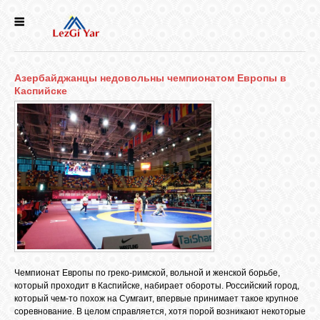
НОВОСТИ
Азербайджанцы недовольны чемпионатом Европы в
СЕЛА
Каспийске
ИСТОРИЯ
КУЛЬТУРА
ГОЛОС
ЛЕЗГИН
Чемпионат Европы по греко-римской, вольной и женской борьбе,
НАРОДЫ
который проходит в Каспийске, набирает обороты. Российский город,
который чем-то похож на Сумгаит, впервые принимает такое крупное
соревнование. В целом справляется, хотя порой возникают некоторые