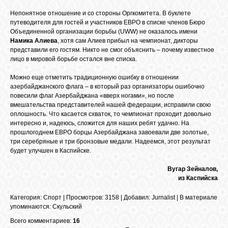
Непонятное отношение и со стороны Оргкомитета. В буклете
путеводителя для гостей и участников ЕВРО в списке членов Бюро
ОБЪЯВЛЕНИЯ
Объединенной организации борьбы (UWW) не оказалось имени
Намика Алиева
, хотя сам Алиев прибыл на чемпионат, дикторы
представили его гостям. Никто не смог объяснить – почему известное
лицо в мировой борьбе остался вне списка.
ВОПРОСЫ /
ОТВЕТЫ
Можно еще отметить традиционную ошибку в отношении
азербайджанского флага – в который раз организаторы ошибочно
повесили флаг Азербайджана «вверх ногами», но после
КОНТАКТЫ
вмешательства представителей нашей федерации, исправили свою
оплошность. Что касается схваток, то чемпионат проходит довольно
интересно и, надеюсь, сложится для наших ребят удачно. На
прошлогоднем ЕВРО борцы Азербайджана завоевали две золотые,
ВХОД
три серебряные и три бронзовые медали. Надеемся, этот результат
будет улучшен в Каспийске.
Вугар Зейналов,​
RSS
из Каспийска
Категория
:
Спорт
|
Просмотров
: 3158 |
Добавил
:
Jurnalist
|
В материале
упоминаются
:
Скульский
VK
Всего комментариев:
16