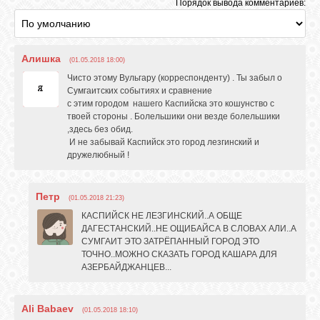
Порядок вывода комментариев:
GOOGLE+
Алишка
(01.05.2018 18:00)
TWITTER
Чисто этому Вульгару (корреспонденту) . Ты забыл о
Сумгаитских событиях и сравнение
с этим городом нашего Каспийска это кошунство с
FACEBOOK
твоей стороны . Болельшики они везде болельшики
,здесь без обид.
И не забывай Каспийск это город лезгинский и
дружелюбный !
Петр
(01.05.2018 21:23)
КАСПИЙСК НЕ ЛЕЗГИНСКИЙ..А ОБЩЕ
ДАГЕСТАНСКИЙ..НЕ ОЩИБАЙСА В СЛОВАХ АЛИ..А
СУМГАИТ ЭТО ЗАТРЁПАННЫЙ ГОРОД ЭТО
ТОЧНО..МОЖНО СКАЗАТЬ ГОРОД КАШАРА ДЛЯ
АЗЕРБАЙДЖАНЦЕВ...
Ali Babaev
(01.05.2018 18:10)