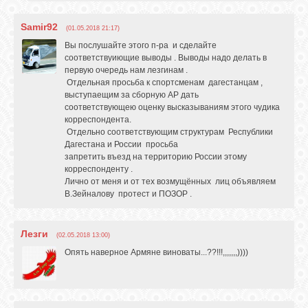
Samir92
(01.05.2018 21:17)
Вы послушайте этого п-ра и сделайте
соответствуиющие выводы . Выводы надо делать в
первую очередь нам лезгинам .
Отдельная просьба к спортсменам дагестанцам ,
выступаещим за сборную АР дать
соответствующею оценку высказываниям этого чудика
корреспондента.
Отдельно соответствующим структурам Республики
Дагестана и России просьба
запретить въезд на территорию России этому
корреспонденту .
Лично от меня и от тех возмущённых лиц объявляем
В.Зейналову протест и ПОЗОР .
Лезги
(02.05.2018 13:00)
Опять наверное Армяне виноваты...??!!!,,,,,,,))))