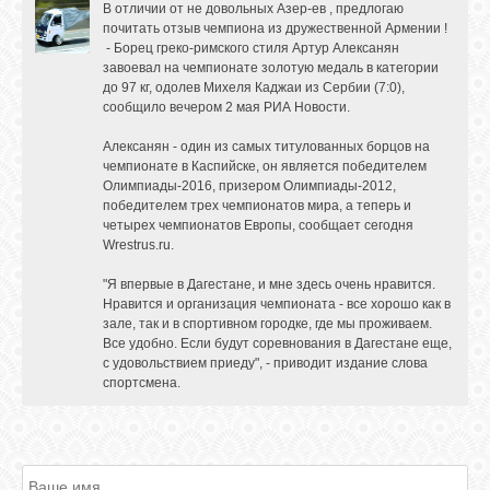
В отличии от не довольных Азер-ев , предлогаю
почитать отзыв чемпиона из дружественной Армении !
- Борец греко-римского стиля Артур Алексанян
завоевал на чемпионате золотую медаль в категории
до 97 кг, одолев Михеля Каджаи из Сербии (7:0),
сообщило вечером 2 мая РИА Новости.
Алексанян - один из самых титулованных борцов на
чемпионате в Каспийске, он является победителем
Олимпиады-2016, призером Олимпиады-2012,
победителем трех чемпионатов мира, а теперь и
четырех чемпионатов Европы, сообщает сегодня
Wrestrus.ru.
"Я впервые в Дагестане, и мне здесь очень нравится.
Нравится и организация чемпионата - все хорошо как в
зале, так и в спортивном городке, где мы проживаем.
Все удобно. Если будут соревнования в Дагестане еще,
с удовольствием приеду", - приводит издание слова
спортсмена.