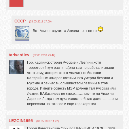
СССР
(03.05.2018 17:59)
Вот Азизов звучит, а Азизли - чет не то
tariverdiev
(02.05.2018 23:49)
Гор. Каспийск строил Русские и Лезгини хотя
терроторий кум равнина(они там не работали знали
что к чему, история этого молчит) то болезни
малярийных комаров очень много умерли Лезгини и
Русские и сейчас в большинством лезгины в этом
городе. Имейте совесть МЭР должен там Русский или
Лезгин. ВАВасильев не курсе......... так что ни Авар ни
Дарги ни Лакца там духа ихних не было даже ..........они
переехали на готовое и еще хорохорятся
LEZGIN1995
(03.05.2018 14:42)
Город Дагестанские Огни по ПЕРЕПИСИ 1979 ,,,,,38%