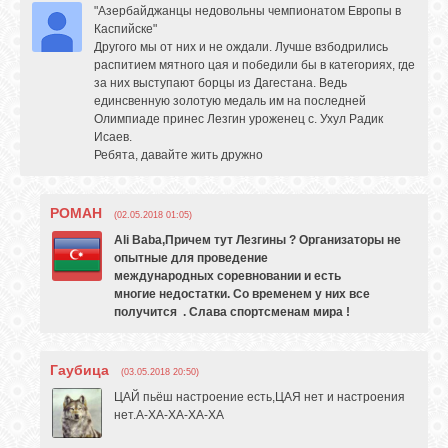
"Азербайджанцы недовольны чемпионатом Европы в
Каспийске"
Другого мы от них и не ождали. Лучше взбодрились
распитием мятного цая и победили бы в категориях, где
за них выступают борцы из Дагестана. Ведь
единсвенную золотую медаль им на последней
Олимпиаде принес Лезгин уроженец с. Ухул Радик
Исаев.
Ребята, давайте жить дружно
РОМАН
(02.05.2018 01:05)
Ali Baba,Причем тут Лезгины ?
Организаторы
не
опытные для проведение
международных
соревновании и есть
многие
недостатки
.
Со временем
у них все
получится
. Слава
спортсменам
мира !
Гаубица
(03.05.2018 20:50)
ЦАЙ пьёш настроение есть,ЦАЯ нет и настроения
нет.А-ХА-ХА-ХА-ХА