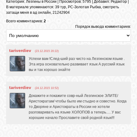
Категория
:
Лезгины в России
|
Просмотров
: 5795 |
Добавил
:
Редактор
|
В материале упоминаются
:
39 тур
,
РС-Золотая Рыбка
,
смотреть
затащи меня в ад онлайн
,
21242904
Всего комментариев:
2
Порядок вывода комментариев:
tariverdiev
(23.12.2015 20:22)
Успехи вам !След-ший раз чисто на Лезгинском языке .
Эта игра основательно развивает язык А русский язык
вы и так хорошо знайте
tariverdiev
(24.12.2015 10:52)
Докажите и покажите совр-ный Лезгинское ЭЛИТЕ/
Аристократам/ чтобы было им стыдно и совестно. Когда
то Дворяне и Аристократы в России не хотели
разговаривать на языке ХОЛОПОВ а теперь..... У вас
хорошие начало Прославите свой родной язык!!!