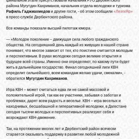
финальном этапе присутствовали начальник РУО Дербентского
БИБЛИОТЕКА
района Мугутдин Кахриманов, начальник отдела молодежи и туризма
Рафиль Гаджиахмедов
и другие гости, - об этом сообщили
«ЛезгиЯр»
в пресс-службе Дербентского района.
ФОРУМ
Все команды показали высший пилотаж юмора.
— «Молодое поколение – движущая сила любого гражданского
ГОСТЕВАЯ
общества. На сегодняшний день каждый из живущих в нашей стране
понимает, что многое зависит от тех, кто поистине считается молодым
и перспективным. В руках молодежи сегодня великие открытия и
О САЙТЕ
будущее всей страны. Именно они определяют, по какому пути будет
жить в дальнейшем государство. Финал сегодняшней лиги КВН
определит сильнейшего, всем командам желаю удачи, смекалки», -
обратился
Мугутдин Кахриманов
.
ФОТО
Игра КВН – может считаться едва ли не самой массовой и
положительной игрой, так как ее участники, забывая о заботах и
ВИДЕО
проблемах, дарят всем радость и веселье. КВН – игра веселых и
находчивых, бесшабашной и гиперактивной молодежи, в Дагестане
сегодня тысячи молодых и перспективных реализуют себя и
возрождают КВН-движение.
МУЗЫКА
Так, на протяжении многих лет и Дербентский район всячески
старается оказывать поддержку в развитии любой молодежной
САЙТЫ