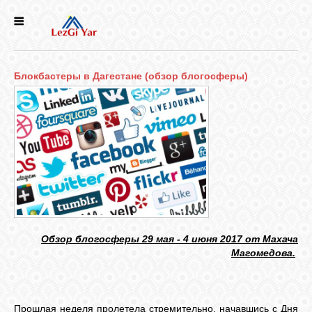
НОВОСТИ
Блокбастеры в Дагестане (обзор блогосферы)
СЕЛА
ИСТОРИЯ
КУЛЬТУРА
ГОЛОС
ЛЕЗГИН
Обзор блогосферы 29 мая - 4 июня 2017 от Махача
Магомедова.
НАРОДЫ
Прошлая неделя пролетела стремительно, начавшись с Дня