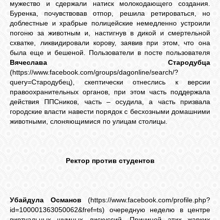
мужество и сдержали натиск молокодающего создания.
Буренка, почувствовав отпор, решила ретироваться, но
доблестные и храбрые полицейские немедленно устроили
ОБЪЯВЛЕНИЯ
погоню за животным и, настигнув в дикой и смертельной
схватке, ликвидировали корову, заявив при этом, что она
была еще и бешеной. Пользователи в посте пользователя
ВОПРОСЫ /
Вячеслава Стародубца
ОТВЕТЫ
(https://www.facebook.com/groups/dagonline/search/?
query=Стародубец), скептически отнеслись к версии
правоохранительных органов, при этом часть поддержала
КОНТАКТЫ
действия ППСников, часть – осудила, а часть призвала
городские власти навести порядок с бесхозными домашними
животными, слоняющимися по улицам столицы.
ВХОД
Ректор против студентов
RSS
Убайдула Османов
(https://www.facebook.com/profile.php?
VK
id=100001363050062&fref=ts) очередную неделю в центре
виртуальных шумных дискуссий. Причиной этих жарких