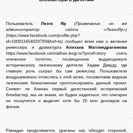
Пользователь
Лезги Яр
(Примечание: он же
администратор сайта «ЛезгиЯр»)
(https://www.facebook.com/profile.php?
id=100011654029793&fref=ts) сообщил всем нам о желании
режиссера и драматурга
Алихана Магомедрагимова
https://www.facebook.com/alihan.lezgi.ivi?pnref=story снять
эпическое полотно, посвященное выдающемуся
историческому лезгинскому деятелю Хаджи Давуду, где
главную роль сыграл бы сам режиссер. Пользователи
воодушевленно отнеслись к этой затее, посоветовав видным
лезгинским бизнесменам проспонсировать данный проект.
Снимет ли Алихан первый дагестанский исторический
блокбастер, мы не знаем, но будем надеяться, что олигархи
не поскупятся и выделят хотя бы 20 млн долларов на
фильм.
Рамадан продолжается, ураганы нас обходят стороной,