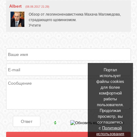
Albert
(08.06.2017 21:29)
Обзор от лезгиноненавистника Махача Магомедова,
страдающего щовинизмом.
Учтите
Портал
использует
файлы cookies
для более
комфортной
работы
пользователя.
Продолжая
просмотр, вы
соглашаетесь
с
Политикой
использования