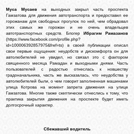
Муса Мусаев
на выходных закрыл часть проспекта
Гамзатова для движения автотранспорта и предоставил ее
горожанам для свободных прогулок по ней, чем обрадовал
этих самых же горожан и не очень владельцев
автотранспортных средств. Блогер
Ибрагим Рамазанов
(https://www.facebook.com/profile.php?
id=100006392857975&fref=ts) в своей публикации описал
свои первые ощущения: неудобств и дискомфорта он для
автолюбителей не увидел, но связал это с фактором
священного месяца Рамадан и выходными днями. Часть
пользователей с радостью отнеслась к новшеству
градоначальника, часть же высказалась, что неудобства у
автолюбителей были, о чем говорит заполненная машинами
улица Котрова на момент запрета движения на улице
Гамзатова. Многие также скептически отнеслись к тому, что
практика закрытия движения на проспекте будет иметь
долгосрочный характер.
Сбежавший водитель