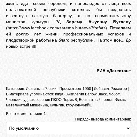
жизнь идет своим чередом, и напоследок от лица всех
пользователей республики хотелось бы поздравить
известную лакскую блогершу, а по совместительству
министра культуры РД
Зарему Ажуевну Бутаеву
(https://www.facebook.com/zarema.butaeva?fref=ts) Пожелаем
ей долгих лет жизни, профессиональных успехов и
плодотворной работы на благо республики. На этом все... До
новых встреч!!!
РИА «Дагестан»
Категория
:
Лезгины в России
|
Просмотров
: 1950 |
Добавил
:
Редактор
|
В материале упоминаются
:
ninja)
,
Аквилегия Barlow Black
,
любоff
,
Членские удостоверения ПКОО Пермь В
,
Бесплатный прогон
,
Флокс
метельчатый Мишенька
,
Кулыгин
,
клоунов-убийц
Всего комментариев:
1
Порядок вывода комментариев: