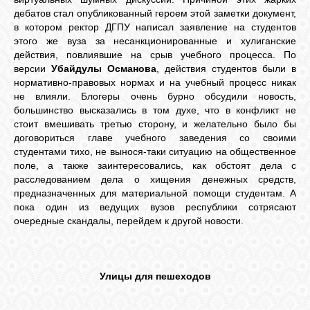
дебатов стал опубликованный героем этой заметки документ,
GOOGLE+
в котором ректор ДГПУ написал заявление на студентов
этого же вуза за несанкционированные и хулиганские
действия, повлиявшие на срыв учебного процесса. По
TWITTER
версии
Убайдулы Османова
, действия студентов были в
нормативно-правовых нормах и на учебный процесс никак
не влияли. Блогеры очень бурно обсудили новость,
FACEBOOK
большинство высказались в том духе, что в конфликт не
стоит вмешивать третью сторону, и желательно было бы
договориться главе учебного заведения со своими
студентами тихо, не вынося-таки ситуацию на общественное
поле, а также заинтересовались, как обстоят дела с
расследованием дела о хищения денежных средств,
предназначенных для материальной помощи студентам. А
пока один из ведущих вузов республики сотрясают
очередные скандалы, перейдем к другой новости.
Улицы для пешеходов