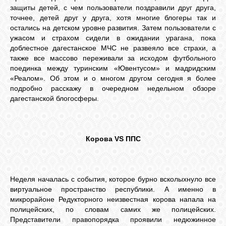
БИБЛИОТЕКА
защиты детей, с чем пользователи поздравили друг друга,
точнее, детей друг у друга, хотя многие блогеры так и
остались на детском уровне развития. Затем пользователи с
ФОРУМ
ужасом и страхом сидели в ожидании урагана, пока
доблестное дагестанское МЧС не развеяло все страхи, а
также все массово переживали за исходом футбольного
ГОСТЕВАЯ
поединка между туринским «Ювентусом» и мадридским
«Реалом». Об этом и о многом другом сегодня я более
подробно расскажу в очередном недельном обзоре
О САЙТЕ
дагестанской блогосферы.
ФОТО
Корова VS ППС
ВИДЕО
Неделя началась с события, которое бурно всколыхнуло все
виртуальное пространство республики. А именно в
МУЗЫКА
микрорайоне Редукторного неизвестная корова напала на
полицейских, по словам самих же полицейских.
Представители правопорядка проявили недюжинное
САЙТЫ