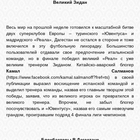
Великий Зидан
Весь мир на прошлой неделе готовился к масштабной битве
двух суперклубов Европы – туринского «Ювентуса» и
мадридского «Реала», Дагестан не остался в стороне и тоже
включился в эту футбольную лихорадку. Большинство
пользователей отдавали свое предпочтение итальянской
команде, но в финале победил великий «Реал» с уже
великим тренером Зиданом. Китайско-аварский блогер
Камал Салманов
(https://www.facebook.com/kamal.salmanoff?fref=ts) в своей
публикации выразил восхищение испанской командой и
выделил тренера команды, назвав его главным творцом этой
победы, заявив, что из великого игрока он превратился в
великого тренера. Впрочем, не забыл блогер
посочувствовать и «Ювентусу», назвав его самым невезучим
грандом, проигравшим подряд 4 финала лиги чемпионов.
Блокбастеры В Дагестане