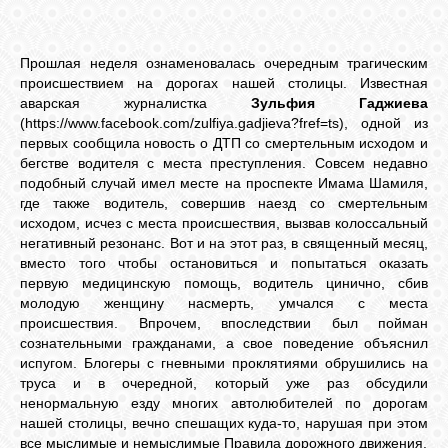
Прошлая неделя ознаменовалась очередным трагическим
происшествием на дорогах нашей столицы. Известная
аварская журналистка
Зульфия Гаджиева
(https://www.facebook.com/zulfiya.gadjieva?fref=ts), одной из
первых сообщила новость о ДТП со смертельным исходом и
бегстве водителя с места преступления. Совсем недавно
подобный случай имел месте на проспекте Имама Шамиля,
где также водитель, совершив наезд со смертельным
исходом, исчез с места происшествия, вызвав колоссальный
негативный резонанс. Вот и на этот раз, в священный месяц,
вместо того чтобы остановиться и попытаться оказать
первую медицинскую помощь, водитель цинично, сбив
молодую женщину насмерть, умчался с места
происшествия. Впрочем, впоследствии был пойман
сознательными гражданами, а свое поведение объяснил
испугом. Блогеры с гневными проклятиями обрушились на
труса и в очередной, который уже раз обсудили
ненормальную езду многих автолюбителей по дорогам
нашей столицы, вечно спешащих куда-то, нарушая при этом
все мыслимые и немыслимые Правила дорожного движения.