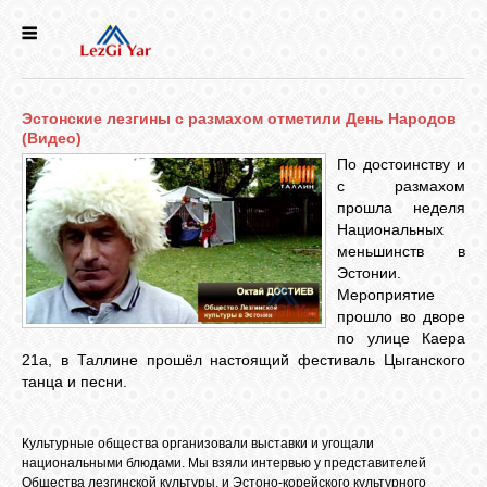
НОВОСТИ
Эстонские лезгины с размахом отметили День Народов
СЕЛА
(Видео)
По достоинству и
с размахом
ИСТОРИЯ
прошла неделя
Национальных
меньшинств в
КУЛЬТУРА
Эстонии.
Мероприятие
прошло во дворе
ГОЛОС
по улице Каера
ЛЕЗГИН
21а, в Таллине прошёл настоящий фестиваль Цыганского
танца и песни.
НАРОДЫ
Культурные общества организовали выставки и угощали
национальными блюдами. Мы взяли интервью у представителей
Общества лезгинской культуры, и Эстоно-корейского культурного