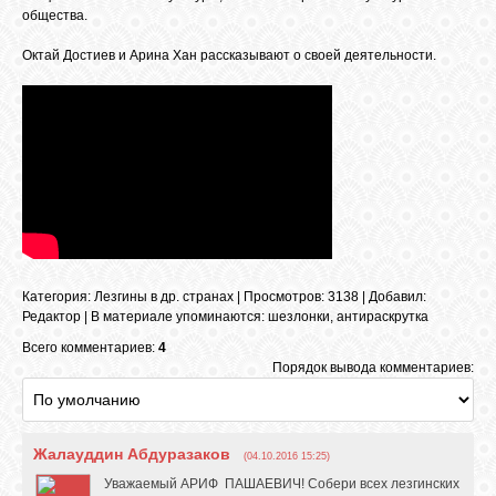
БИБЛИОТЕКА
общества.
Октай Достиев и Арина Хан рассказывают о своей деятельности.
ФОРУМ
ГОСТЕВАЯ
О САЙТЕ
ФОТО
Категория
:
Лезгины в др. странах
|
Просмотров
: 3138 |
Добавил
:
Редактор
|
В материале упоминаются
:
шезлонки
,
антираскрутка
Всего комментариев:
4
ВИДЕО
Порядок вывода комментариев:
МУЗЫКА
Жалауддин Абдуразаков
(04.10.2016 15:25)
Уважаемый АРИФ ПАШАЕВИЧ! Собери всех лезгинских
САЙТЫ