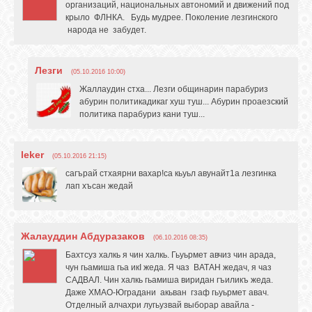
организаций, национальных автономий и движений под
крыло ФЛНКА. Будь мудрее. Поколение лезгинского
народа не забудет.
ОБЪЯВЛЕНИЯ
Лезги
(05.10.2016 10:00)
ВОПРОСЫ /
Жаллаудин стха... Лезги общинарин парабуриз
ОТВЕТЫ
абурин политикадикаг хуш туш... Абурин проаезский
политика парабуриз кани туш...
КОНТАКТЫ
leker
(05.10.2016 21:15)
сагърай стхаярни вахар!са кьуьл авунайт1а лезгинка
ВХОД
лап хъсан жедай
Жалауддин Абдуразаков
(06.10.2016 08:35)
RSS
Бахтсуз халкь я чин халкь. Гьуьрмет авчиз чин арада,
чун гьамиша гьа икI жеда. Я чаз ВАТАН жедач, я чаз
САДВАЛ. Чин халкь гьамиша виридан гъиликъ жеда.
VK
Даже ХМАО-Юградани акьван гзаф гьуьрмет авач.
Отделный алчахри лугьузвай выборар авайла -