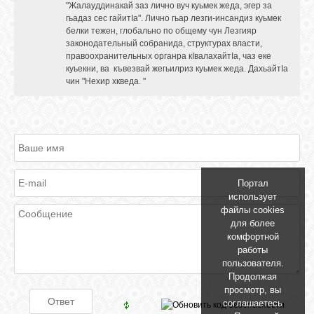
"Жалауддинакай заз лично вуч куьмек жеда, эгер за
GOOGLE+
гьадаз сес гайитIа". Лично гьар лезги-инсандиз куьмек
белки тежен, глобально по общему чун Лезгияр
законодательный собранида, структурах власти,
правоохранительных органра кIвалахайтIа, чаз еке
TWITTER
куьекни, ва къвезвай жегьилриз куьмек жеда. ДахьайтIа
чин "Нехир хкведа. "
FACEBOOK
Портал
использует
файлы cookies
для более
комфортной
работы
пользователя.
Продолжая
просмотр, вы
соглашаетесь