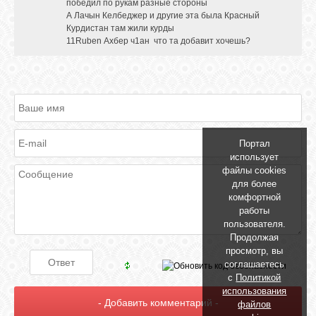
победил по рукам разные стороны
А Лачын Келбеджер и другие эта была Красный
Курдистан там жили курды
11Ruben Ахбер ч1ан что та добавит хочешь?
Портал
использует
файлы cookies
для более
комфортной
работы
пользователя.
Продолжая
просмотр, вы
соглашаетесь
с
Политикой
использования
файлов