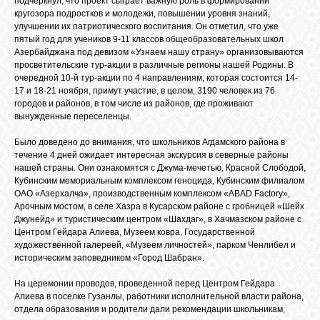
подчеркнул, что проект сыграет важную роль в формировании
БИБЛИОТЕКА
кругозора подростков и молодежи, повышении уровня знаний,
улучшении их патриотического воспитания. Он отметил, что уже
пятый год для учеников 9-11 классов общеобразовательных школ
ФОРУМ
Азербайджана под девизом «Узнаем нашу страну» организовываются
просветительские тур-акции в различные регионы нашей Родины. В
очередной 10-й тур-акции по 4 направлениям, которая состоится 14-
17 и 18-21 ноября, примут участие, в целом, 3190 человек из 76
ГОСТЕВАЯ
городов и районов, в том числе из районов, где проживают
вынужденные переселенцы.
О САЙТЕ
Было доведено до внимания, что школьников Агдамского района в
течение 4 дней ожидает интересная экскурсия в северные районы
нашей страны. Они ознакомятся с Джума-мечетью, Красной Слободой,
Кубинским мемориальным комплексом геноцида, Кубинским филиалом
ФОТО
ОАО «Азерхалча», производственным комплексом «ABAD Factory»,
Арочным мостом, в селе Хазра в Кусарском районе с гробницей «Шейх
Джунейд» и туристическим центром «Шахдаг», в Хачмазском районе с
ВИДЕО
Центром Гейдара Алиева, Музеем ковра, Государственной
художественной галереей, «Музеем личностей», парком Ченлибел и
историческим заповедником «Город Шабран».
МУЗЫКА
На церемонии проводов, проведенной перед Центром Гейдара
Алиева в поселке Гузанлы, работники исполнительной власти района,
отдела образования и родители дали рекомендации школьникам,
САЙТЫ