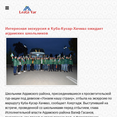
НОВОСТИ
Интересная экскурсия в Куба-Кусар-Хачмаз ожидает
СЕЛА
агдамских школьников
ИСТОРИЯ
КУЛЬТУРА
ГОЛОС
ЛЕЗГИН
Школьники Агдамского района, присоединившиеся к просветительской
тур-акции под девизом «Узнаем нашу страну», отбыла на экскурсию по
НАРОДЫ
маршруту Куба-Кусар-Хачмаз, сообщает Азертадж. Выступивший на
встрече, проведенной со школьниками перед отбытием, глава
Исполнительной власти Агдамского района Вагиф Гасанов,