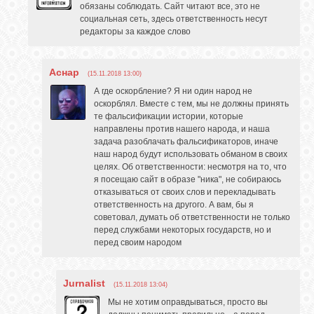
обязаны соблюдать. Сайт читают все, это не
социальная сеть, здесь ответственность несут
редакторы за каждое слово
Аснар
(15.11.2018 13:00)
А где оскорбление? Я ни один народ не
оскорблял. Вместе с тем, мы не должны принять
те фальсификации истории, которые
направлены против нашего народа, и наша
задача разоблачать фальсификаторов, иначе
наш народ будут использовать обманом в своих
целях. Об ответственности: несмотря на то, что
я посещаю сайт в образе "ника", не собираюсь
отказываться от своих слов и перекладывать
ответственность на другого. А вам, бы я
советовал, думать об ответственности не только
перед службами некоторых государств, но и
перед своим народом
Jurnalist
(15.11.2018 13:04)
Мы не хотим оправдываться, просто вы