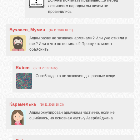
должны понимать правильно,...а перед
лезгинским народом мы ничем не
провинились.
Бухсаев_Мумин
(16.11.2018 18:01)
Агдам разве не захвачен армянами? Или уже отняли у
них? Или я что не понимаю? Прошу кто может
объяснить.
Ruben
(17.11.2018 16:32)
Освобожден а не захвачен две разные вещи.
Карамелька
(16.11.2018 18:03)
Агдам оккупирован армянами частично, если не
ошибаюсь, но основная часть у Азербайджана