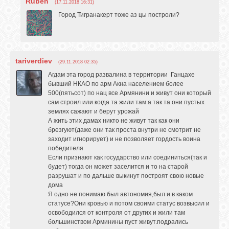
Ruben
(17.11.2018 16:31)
Город Тигранакерт тоже аз цы построли?
tariverdiev
(29.11.2018 02:35)
Агдам эта город развалина в территории Ганцахе
бывший НКАО по арм Акна населением более
500(пятьсот) по нац все Армянини и живут они который
сам строил или когда та жили там а так та они пустых
землях сажают и берут урожай
А жить этих дамах никто не живут так как они
брезгуют(даже они так проста внутри не смотрит не
заходит игнорирует) и не позволяет гордость воина
победителя
Если признают как государство или соединиться(так и
будет) тогда он может заселится и то на старой
разрушат и по дальше выкинут построят свою новые
дома
Я одно не понимаю был автономия,был и в каком
статусе?Они кровью и потом своими статус возвысил и
освободился от контроля от других и жили там
большинством Арминины пуст живут.подрались