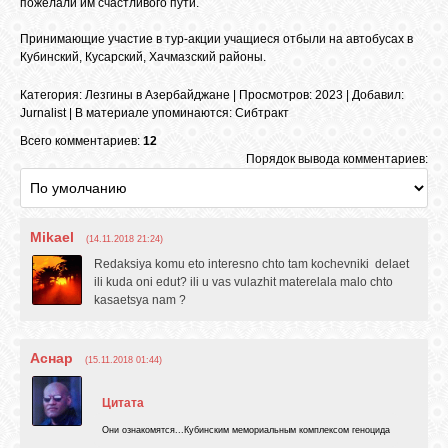
пожелали им счастливого пути.
Принимающие участие в тур-акции учащиеся отбыли на автобусах в
Кубинский, Кусарский, Хачмазский районы.
ОБЪЯВЛЕНИЯ
Категория
:
Лезгины в Азербайджане
|
Просмотров
: 2023 |
Добавил
:
Jurnalist
|
В материале упоминаются
:
Сибтракт
ВОПРОСЫ /
ОТВЕТЫ
Всего комментариев:
12
Порядок вывода комментариев:
КОНТАКТЫ
Mikael
(14.11.2018 21:24)
Redaksiya komu eto interesno chto tam kochevniki delaet
ВХОД
ili kuda oni edut? ili u vas vulazhit materelala malo chto
kasaetsya nam ?
RSS
Аснар
(15.11.2018 01:44)
Цитата
VK
Они ознакомятся...Кубинским мемориальным комплексом геноцида