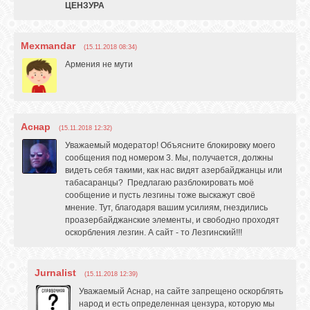
ЦЕНЗУРА
GOOGLE+
Mexmandar
(15.11.2018 08:34)
TWITTER
Армения не мути
FACEBOOK
Аснар
(15.11.2018 12:32)
Уважаемый модератор! Объясните блокировку моего
сообщения под номером 3. Мы, получается, должны
видеть себя такими, как нас видят азербайджанцы или
табасаранцы? Предлагаю разблокировать моё
сообщение и пусть лезгины тоже выскажут своё
мнение. Тут, благодаря вашим усилиям, гнездились
проазербайджанские элементы, и свободно проходят
оскорбления лезгин. А сайт - то Лезгинский!!!
Jurnalist
(15.11.2018 12:39)
Уважаемый Аснар, на сайте запрещено оскорблять
народ и есть определенная цензура, которую мы