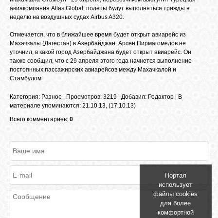
БИБЛИОТЕКА
авиакомпания Atlas Global, полеты будут выполняться трижды в
неделю на воздушных судах Airbus A320.
ФОРУМ
Отмечается, что в ближайшее время будет открыт авиарейс из
Махачкалы (Дагестан) в Азербайджан. Арсен Пирмагомедов не
уточнил, в какой город Азербайджана будет открыт авиарейс. Он
также сообщил, что с 29 апреля этого года начнется выполнение
ГОСТЕВАЯ
постоянных пассажирских авиарейсов между Махачкалой и
Стамбулом
О САЙТЕ
Категория
:
Разное
|
Просмотров
: 3219 |
Добавил
:
Редактор
|
В
материале упоминаются
:
21.10.13
,
(17.10.13)
Всего комментариев:
0
ФОТО
ВИДЕО
Портал
использует
МУЗЫКА
файлы cookies
для более
комфортной
САЙТЫ