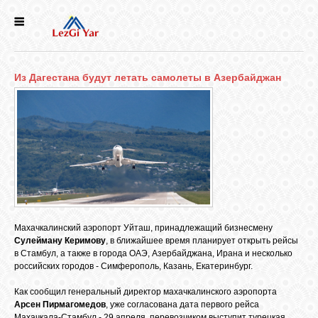
НОВОСТИ
Из Дагестана будут летать самолеты в Азербайджан
СЕЛА
ИСТОРИЯ
КУЛЬТУРА
ГОЛОС
Махачкалинский аэропорт Уйташ, принадлежащий бизнесмену
ЛЕЗГИН
Сулейману Керимову
, в ближайшее время планирует открыть рейсы
в Стамбул, а также в города ОАЭ, Азербайджана, Ирана и несколько
российских городов - Симферополь, Казань, Екатеринбург.
НАРОДЫ
Как сообщил генеральный директор махачкалинского аэропорта
Арсен Пирмагомедов
, уже согласована дата первого рейса
Махачкала-Стамбул - 29 апреля, перевозчиком выступит турецкая