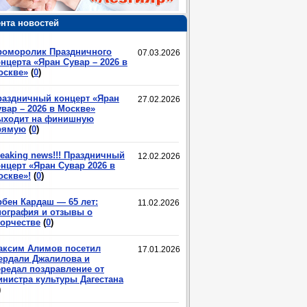
нта новостей
роморолик Праздничного
07.03.2026
нцерта «Яран Сувар – 2026 в
оскве»
(
0
)
раздничный концерт «Яран
27.02.2026
вар – 2026 в Москве»
ыходит на финишную
рямую
(
0
)
eaking news!!! Праздничный
12.02.2026
нцерт «Яран Сувар 2026 в
оскве»!
(
0
)
рбен Кардаш — 65 лет:
11.02.2026
иография и отзывы о
ворчестве
(
0
)
аксим Алимов посетил
17.01.2026
ердали Джалилова и
ередал поздравление от
инистра культуры Дагестана
)