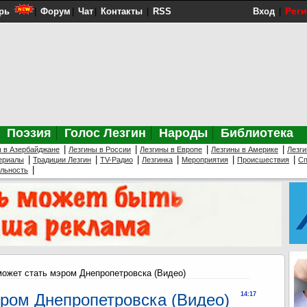
Рег
рь
|
Форум
|
Чат
|
Контакты
|
RSS
Вход
|
Поэзия
Голос Лезгин
Народы
Библиотека
|
|
|
|
ы в Азербайджане
Лезгины в России
Лезгины в Европе
Лезгины в Америке
Лезги
|
|
|
|
|
|
ериалы
Традиции Лезгин
TV-Радио
Лезгинка
Мероприятия
Происшествия
Сп
|
ельность
может стать мэром Днепропетровска (Видео)
эром Днепропетровска (Видео)
14:17