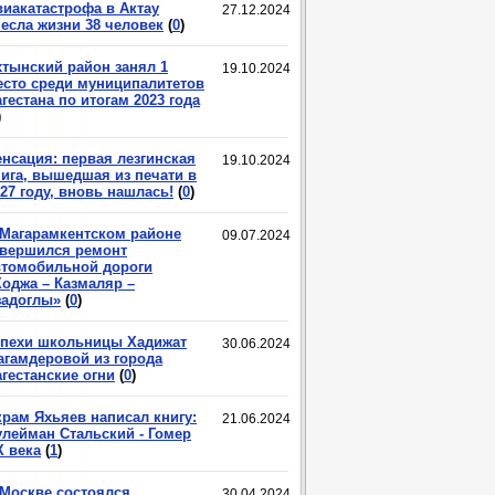
виакатастрофа в Актау
27.12.2024
несла жизни 38 человек
(
0
)
хтынский район занял 1
19.10.2024
есто среди муниципалитетов
гестана по итогам 2023 года
)
енсация: первая лезгинская
19.10.2024
нига, вышедшая из печати в
27 году, вновь нашлась!
(
0
)
 Магарамкентском районе
09.07.2024
авершился ремонт
втомобильной дороги
Ходжа – Казмаляр –
задоглы»
(
0
)
спехи школьницы Хадижат
30.06.2024
агамдеровой из города
гестанские огни
(
0
)
крам Яхьяев написал книгу:
21.06.2024
улейман Стальский - Гомер
X века
(
1
)
 Москве состоялся
30.04.2024