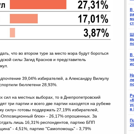
В 
ра
м
с
Ш
в
п
ать, что во втором туре за место мэра будут бороться
В
дской силы Загид Краснов и представитель
ч
ис
лкул.
Н
едпочтение 39,04% избирателей, а Александру Вилкулу
ле
п
испортили бюллетени 28,93%.
Р
х сил на местных выборах, то в Днепропетровский
«К
дят три партии и всего две партии находятся на рубеже
у
в 
ку силу» готовы поддержать 27,19% избирателей,
«Оппозиционный блок» - 26,17% опрошенных. За
П
отдать лишь 16,31% респондентов, партию БПП
2
вщина" - 4,51%, партию "Самопомощь" - 3,79%