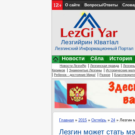
О сайте
|
Вопросы/Ответы
|
Слова
Лезгийрин КIватIал
Лезгинский Информационный Портал
Новости
Сёла
История
|
|
Новости ЛезгиЯр
Лезгинская правда
Лезгин
|
|
Керимов
Знаменитые Лезгины
Исторические мат
|
|
|
Ребенок - достояние Мира!
Разное
Благотворит
Главная
»
2015
»
Октябрь
»
24
» Лезгин 
Лезгин может стать м