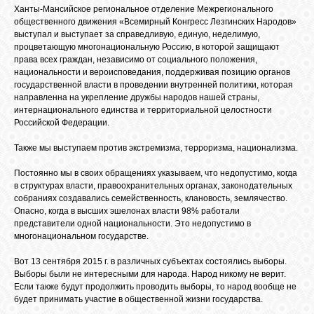
БИБЛИОТЕКА
Ханты-Мансийское региональное отделение Межрегионального
общественного движения «Всемирный Конгресс Лезгинских Народов»
выступал и выступает за справедливую, единую, неделимую,
ФОРУМ
процветающую многонациональную Россию, в которой защищают
права всех граждан, независимо от социального положения,
национальности и вероисповедания, поддерживая позицию органов
государственной власти в проведении внутренней политики, которая
ГОСТЕВАЯ
направленна на укрепление дружбы народов нашей страны,
интернационального единства и территориальной целостности
Российской Федерации.
О САЙТЕ
Также мы выступаем против экстремизма, терроризма, национализма.
Постоянно мы в своих обращениях указываем, что недопустимо, когда
ФОТО
в структурах власти, правоохранительных органах, законодательных
собраниях создавались семейственность, клановость, землячество.
Опасно, когда в высших эшелонах власти 98% работали
ВИДЕО
представители одной национальности. Это недопустимо в
многонациональном государстве.
Вот 13 сентября 2015 г. в различных субъектах состоялись выборы.
МУЗЫКА
Выборы были не интересными для народа. Народ никому не верит.
Если также будут продолжить проводить выборы, то народ вообще не
будет принимать участие в общественной жизни государства.
САЙТЫ