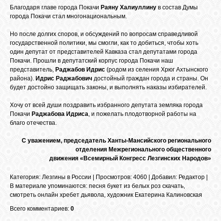
Благодаря главе города Покачи
Раяну Халиуллину
в состав Думы
города Покачи стал многонациональным.
ОБЪЯВЛЕНИЯ
Но после долгих споров, и обсуждений по вопросам справедливой
государственной политики, мы смогли, как то добиться, чтобы хоть
один депутат от представителей Кавказа стал депутатами города
ВОПРОСЫ /
Покачи. Прошли в депутатский корпус города Покачи наш
ОТВЕТЫ
представитель,
Раджабов Идрис
(родом из селения Хрюг Ахтынского
района).
Идрис Раджабович
достойный граждан города и страны. Он
будет достойно защищать законы, и выполнять наказы избирателей.
КОНТАКТЫ
Хочу от всей души поздравить избранного депутата земляка города
Покачи
Раджабова Идриса
, и пожелать плодотворной работы на
благо отечества.
ВХОД
С уважением, председатель Ханты-Мансийского регионального
отделения Межрегионального общественного
движения «Всемирный Конгресс Лезгинских Народов»
RSS
Категория
:
Лезгины в России
|
Просмотров
: 4060 |
Добавил
:
Редактор
|
В материале упоминаются
:
песня букет из белых роз скачать
,
смотреть онлайн хребет дьявола
,
художник Екатерина Калиновская
VK
Всего комментариев:
0