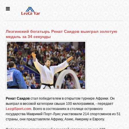
НОВОСТИ
Лезгинский богатырь Ренат Саидов выиграл золотую
СЕЛА
медаль за 34 секунды
ИСТОРИЯ
КУЛЬТУРА
ГОЛОС
ЛЕЗГИН
Ренат Саидов
стал победителем в открытом турнире Африки. Он
выиграл в весовой категории свыше 100 килограммов, - передает
LezgiSport.com
. Всего в состязаниях в столице островного
НАРОДЫ
государства Маврикий Порт-Луис участвовали 214 спортсменов из 51
страны, они представляли Африку, Азию, Америку и Европу.