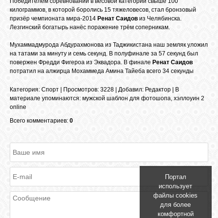
Победителем соревнований в весовой категории свыше 100
БИБЛИОТЕКА
килограммов, в которой боролись 15 тяжеловесов, стал бронзовый
призёр чемпионата мира-2014
Ренат Саидов
из Челябинска.
Лезгинский богатырь нанёс поражение трём соперникам.
ФОРУМ
Мухаммадмурода Абдурахмонова из Таджикистана наш земляк уложил
на татами за минуту и семь секунд. В полуфинале за 57 секунд был
повержен Фредди Фигероа из Эквадора. В финале
Ренат Саидов
ГОСТЕВАЯ
потратил на алжирца Мохаммеда Амина Тайеба всего 34 секунды
Категория
:
Спорт
|
Просмотров
: 3228 |
Добавил
:
Редактор
|
В
О САЙТЕ
материале упоминаются
:
мужской шаблон для фотошопа
,
хэллоуин 2
online
Всего комментариев:
0
ФОТО
ВИДЕО
Портал
МУЗЫКА
использует
файлы cookies
для более
комфортной
САЙТЫ