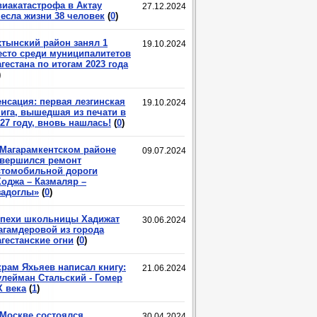
виакатастрофа в Актау
27.12.2024
несла жизни 38 человек
(
0
)
хтынский район занял 1
19.10.2024
есто среди муниципалитетов
гестана по итогам 2023 года
)
енсация: первая лезгинская
19.10.2024
нига, вышедшая из печати в
27 году, вновь нашлась!
(
0
)
 Магарамкентском районе
09.07.2024
авершился ремонт
втомобильной дороги
Ходжа – Казмаляр –
задоглы»
(
0
)
спехи школьницы Хадижат
30.06.2024
агамдеровой из города
гестанские огни
(
0
)
крам Яхьяев написал книгу:
21.06.2024
улейман Стальский - Гомер
X века
(
1
)
 Москве состоялся
30.04.2024