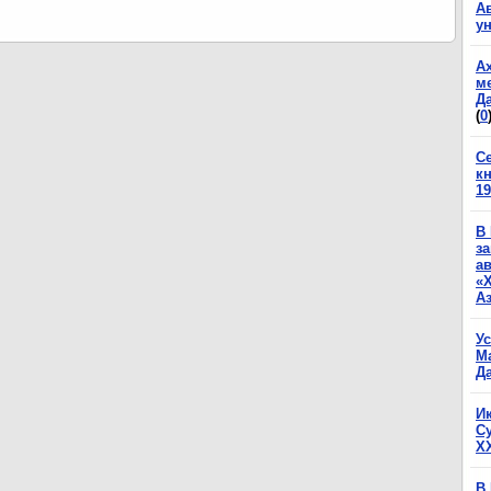
А
у
А
м
Да
(
0
С
к
19
В
з
а
«
А
У
М
Да
И
С
X
В