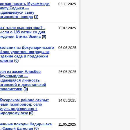
ветлая память Мухаммеду-
02.11.2025
рифу Садыки —
ыдающемуся сыну
езгинского народа
(
1
)
хт гьеле хьанвач жал? -
11.07.2025
ысли о 185 летии со дня
ождения Етима Эмина
(
0
)
кольник из Докузпаринского
06.06.2025
айона удостоен награды за
оздание сада и поддержки
кологии
(
0
)
шёл из жизни Аликбер
26.05.2025
бдулгамидов —
ыдающаяся личность
згинской и дагестанской
урналистики
(
0
)
 Кусарском районе открыт
14.05.2025
овый газопровод: село
учугъ подключено к
риродному газу
(
0
)
оенные походы Надир-шаха
11.05.2025
а Южный Дагестан
(
0
)