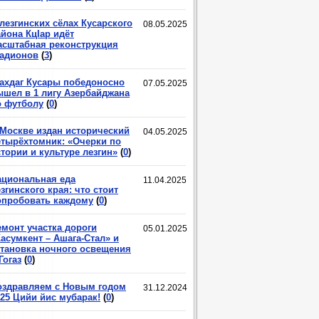
лезгинских сёлах Кусарского
08.05.2025
йона КцIар идёт
асштабная реконструкция
тадионов
(
3
)
ахдаг Кусары победоносно
07.05.2025
ышел в 1 лигу Азербайджана
о футболу
(
0
)
 Москве издан исторический
04.05.2025
етырёхтомник: «Очерки по
тории и культуре лезгин»
(
0
)
ациональная еда
11.04.2025
згинского края: что стоит
опробовать каждому
(
0
)
емонт участка дороги
05.01.2025
асумкент – Ашага-Стал» и
становка ночного освещения
Гогаз
(
0
)
оздравляем с Новым годом
31.12.2024
025 Цийи йис мубарак!
(
0
)