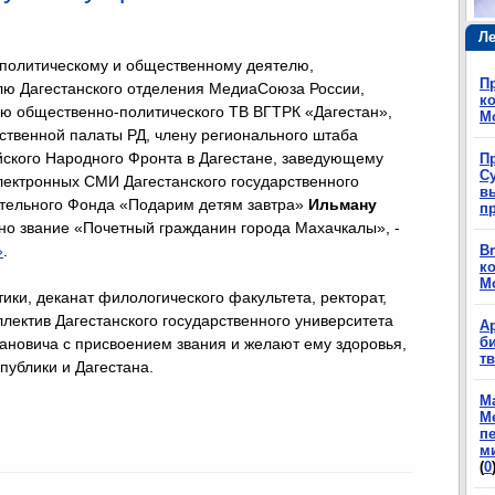
Ле
 политическому и общественному деятелю,
П
лю Дагестанского отделения МедиаСоюза России,
ко
ю общественно-политического ТВ ВГТРК «Дагестан»,
М
твенной палаты РД, члену регионального штаба
ского Народного Фронта в Дагестане, заведующему
П
Су
ектронных СМИ Дагестанского государственного
в
ительного Фонда «Подарим детям завтра»
Ильману
п
о звание «Почетный гражданин города Махачкалы», -
»
.
Br
ко
М
ики, деканат филологического факультета, ректорат,
лектив Дагестанского государственного университета
А
б
новича с присвоением звания и желают ему здоровья,
т
публики и Дагестана.
М
М
п
м
(
0