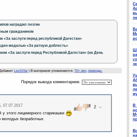
С
А
в
л
ипов наградил лезгин
Ва
тным гражданином
М
р
м «За заслуги перед республикой Дагестан»
жден медалью «За ратную доблесть»
Ш
ном «За заслуги перед Республикой Дагестан» (на День
р
с
э
Добавил
:
LezGiYar
|
В материале упоминаются
:
70+ лвл
,
природы.
У
А
Порядок вывода комментариев:
в
ле
ж
В
5, 07.07.2017
2
н
й у этого лицемерного старикашки
М
го молодых безработных.
п
В
н