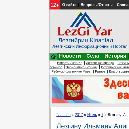
О сайте
|
Вопросы/Ответы
|
Слова
Лезгийрин КIватIал
Лезгинский Информационный Портал
Новости
Сёла
История
|
|
Новости ЛезгиЯр
Лезгинская правда
Лезгин
|
|
Керимов
Знаменитые Лезгины
Исторические мат
|
|
|
Ребенок - достояние Мира!
Разное
Благотворит
Главная
»
2017
»
Июль
»
7
» Лезгину Иль
Лезгину Ильману Алип