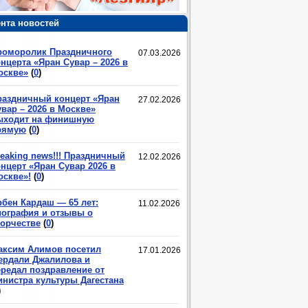
нта новостей
роморолик Праздничного
07.03.2026
нцерта «Яран Сувар – 2026 в
оскве»
(
0
)
раздничный концерт «Яран
27.02.2026
вар – 2026 в Москве»
ыходит на финишную
рямую
(
0
)
eaking news!!! Праздничный
12.02.2026
нцерт «Яран Сувар 2026 в
оскве»!
(
0
)
рбен Кардаш — 65 лет:
11.02.2026
иография и отзывы о
ворчестве
(
0
)
аксим Алимов посетил
17.01.2026
ердали Джалилова и
ередал поздравление от
инистра культуры Дагестана
)