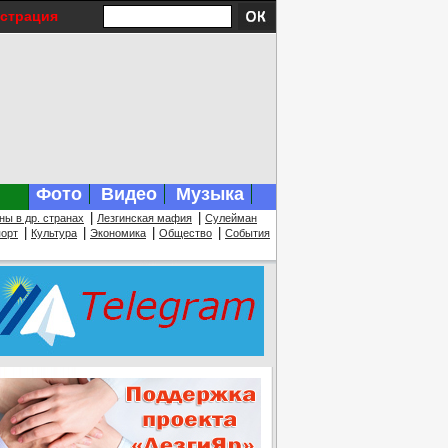
истрация
Фото
Видео
Музыка
|
|
ны в др. странах
Лезгинская мафия
Сулейман
|
|
|
|
орт
Культура
Экономика
Общество
События