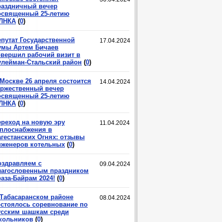
раздничный вечер
освященный 25-летию
ЛНКА
(
0
)
епутат Государственной
17.04.2024
умы Артем Бичаев
овершил рабочий визит в
улейман-Стальский район
(
0
)
 Москве 26 апреля состоится
14.04.2024
оржественный вечер
освященный 25-летию
ЛНКА
(
0
)
ереход на новую эру
11.04.2024
еплоснабжения в
агестанских Огнях: отзывы
нженеров котельных
(
0
)
оздравляем с
09.04.2024
лагословенным праздником
аза-Байрам 2024!
(
0
)
 Табасаранском районе
08.04.2024
остоялось соревнование по
усским шашкам среди
кольников
(
0
)