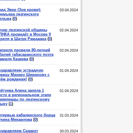
ид Эвер (Зов крови):
03.04.2024
ремьера лезгинского
ильма
(
0
)
ечер лезгинской общины
02.04.2024
ЛНКА проведёт в Москве 9
преля в Шатре Рамадана
(
0
)
 апреля провели 80-летний
02.04.2024
билей табасаранского поэта
амиля Казиева
(
0
)
оздравляем эстрадную
01.04.2024
евицу Махиру Ширинову с
нём рождения!
(
0
)
ейтуева Алина заняла 1
01.04.2024
есто в региональном этапе
лимпиады по лезгинскому
зыку
(
1
)
нтервью кабалинского борца
31.03.2024
ухина Микаилова
(
0
)
оздравляем Седакет
30.03.2024