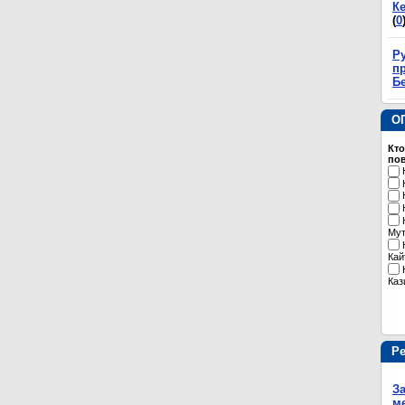
К
(
0
Р
пр
Б
О
Кто
пов
Му
Кай
Каз
Р
З
м