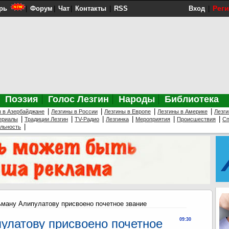
Рег
рь
|
Форум
|
Чат
|
Контакты
|
RSS
Вход
|
Поэзия
Голос Лезгин
Народы
Библиотека
|
|
|
|
ы в Азербайджане
Лезгины в России
Лезгины в Европе
Лезгины в Америке
Лезги
|
|
|
|
|
|
ериалы
Традиции Лезгин
TV-Радио
Лезгинка
Мероприятия
Происшествия
Сп
|
ельность
ману Алипулатову присвоено почетное звание
улатову присвоено почетное
09:30