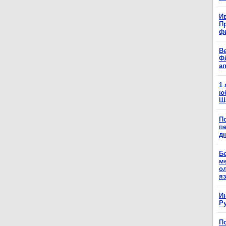
Ив
П
ф
В
Ф
а
1
ю
Ш
П
п
д
Б
м
о
я
И
Р
П