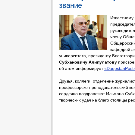
звание
Известному
председате
руководител
члену Общес
Общероссий
кафедрой эл
университета, президенту Благотвор
Субхановичу Алипулатову
присвоен
об этом информирует
«DagestanPost
Друзья, коллеги, отделение журналист
профессорско-преподавательский кол
сердечно поздравляют Ильмана Субха
творческих удач на благо столицы рес