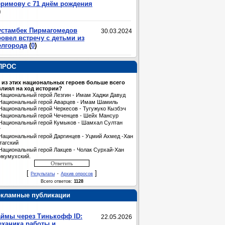
еримову с 71 днём рождения
)
устамбек Пирмагомедов
30.03.2024
овел встречу с детьми из
елгорода
(
0
)
ПРОС
 из этих национальных героев больше всего
лиял на ход истории?
Национальный герой Лезгин - Имам Хаджи Давуд
Национальный герой Аварцев - Имам Шамиль
Национальный герой Черкесов - Тугужуко Кызбэч
Национальный герой Чеченцев - Шейх Мансур
Национальный герой Кумыков - Шамхал Султан
т
Национальный герой Даргинцев - Уцмий Ахмед -Хан
тагский
Национальный герой Лакцев - Чолак Сурхай-Хан
икумухский.
[
·
]
Результаты
Архив опросов
Всего ответов:
1128
екламные публикации
аймы через Тинькофф ID:
22.05.2026
еханика работы и