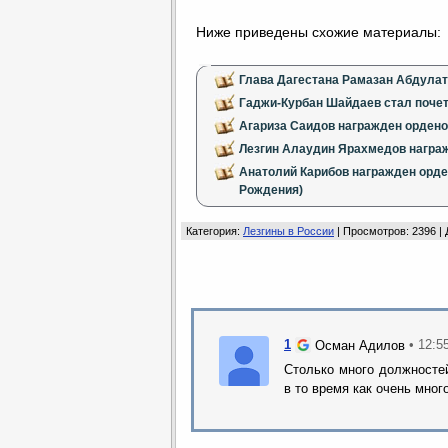
Ниже приведены схожие материалы:
Глава Дагестана Рамазан Абдулат
Гаджи-Курбан Шайдаев стал поче
Агариза Саидов награжден ордено
Лезгин Алаудин Ярахмедов награ
Анатолий Карибов награжден орде
Рождения)
Категория
:
Лезгины в России
|
Просмотров
: 2396 |
1
• 12:5
Осман Адилов
Столько много должносте
в то время как очень мно