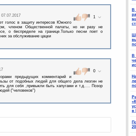
В 
ра
, 07.07.2017
1
м
мет голос в защиту интересов Южного
с
том, членом Общественной палаты, но ни разу не
се, о беспределе на границе.Только песни поет о
Ш
 них за обслуживание цацки
в
п
В
ч
ис
17
0
Н
торами предыдущих комментарий и
ле
ользы от подобных людей для общего дела лезгин не
п
ть для себя ,привыкли быть хапугами и т.д..... Позор
юдей ("человеков")
Р
«К
у
в 
П
2