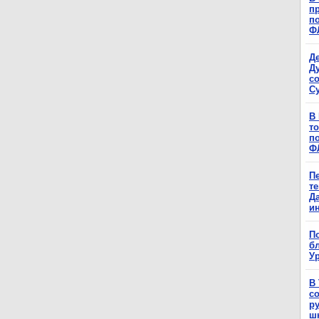
п
п
Ф
Д
Д
с
С
В
т
п
Ф
П
т
Д
и
П
б
Ур
В
с
р
ш